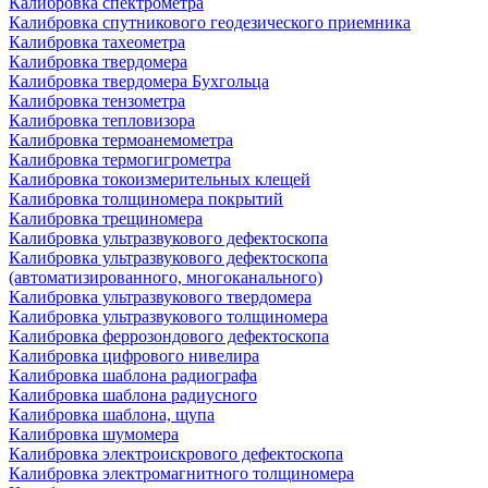
Калибровка спектрометра
Калибровка спутникового геодезического приемника
Калибровка тахеометра
Калибровка твердомера
Калибровка твердомера Бухгольца
Калибровка тензометра
Калибровка тепловизора
Калибровка термоанемометра
Калибровка термогигрометра
Калибровка токоизмерительных клещей
Калибровка толщиномера покрытий
Калибровка трещиномера
Калибровка ультразвукового дефектоскопа
Калибровка ультразвукового дефектоскопа
(автоматизированного, многоканального)
Калибровка ультразвукового твердомера
Калибровка ультразвукового толщиномера
Калибровка феррозондового дефектоскопа
Калибровка цифрового нивелира
Калибровка шаблона радиографа
Калибровка шаблона радиусного
Калибровка шаблона, щупа
Калибровка шумомера
Калибровка электроискрового дефектоскопа
Калибровка электромагнитного толщиномера