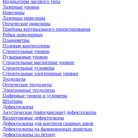
Индикаторы часового типа
Лазерные уровни
Нивелиры
Лазерные нивелиры
Оптические нивелиры
Приборы вертикального проектирования
Рейки нивелирные
Планиметры
Полевые контроллеры
Строительные уровни
Пузырьковые уровни
Строительные магнитные уровни
Строительные угломеры
Строительные электронные уровни
Теодолиты
Оптические теодолиты
Электронные теодолиты
Цифровые уровни и угломеры
Штативы
Дефектоскопы
Акустические (импедансные) дефектоскопы
Вихретоковые дефектоскопы
Дефектоскопы для контроля сварных швов
Дефектоскопы на фазированных решетках
Дефектоскопы по бетону