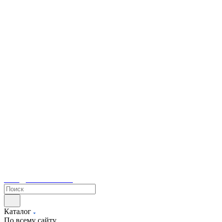
sales@tetacontrol.ru
Каталог
По всему сайту