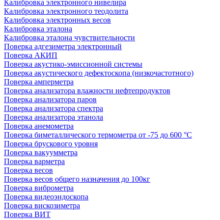
Калибровка электронного нивелира
Калибровка электронного теодолита
Калибровка электронных весов
Калибровка эталона
Калибровка эталона чувствительности
Поверка адгезиметра электронный
Поверка АКИП
Поверка акустико-эмиссионной системы
Поверка акустического дефектоскопа (низкочастотного)
Поверка амперметра
Поверка анализатора влажности нефтепродуктов
Поверка анализатора паров
Поверка анализатора спектра
Поверка анализатора этанола
Поверка анемометра
Поверка биметаллического термометра от -75 до 600 °С
Поверка брускового уровня
Поверка вакуумметра
Поверка варметра
Поверка весов
Поверка весов общего назначения до 100кг
Поверка виброметра
Поверка видеоэндоскопа
Поверка вискозиметра
Поверка ВИТ