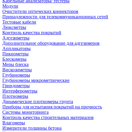
Кабельные анализаторы/ тестеры
Модули
Очистители оптических коннекторов
Принадлежности для телекоммуникационных сетей
Тестовые кабели
Люксметры
Контроль качества покрытий
Адгезиметры
Дополнительное оборудование для адгезимеров
Аппликаторы
Пикнометры
Блескомеры
Меры блеска
Вискозиметры
Глубиномеры
Глубиномеры микрометрические
Гриндометры
Интерферометры
Плотномеры
Динамические плотномеры грунта
Приборы для испытания покрытий на прочность
Системы мониторинга
Контроль качества строительных материалов
Влагомеры
Измерители толщины бетона