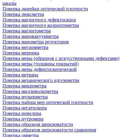
шкалы
Поверка линейки оптической плотности
Поверка люксметра
Поверка магнитного дефектоскопа
Поверка магнитного коэрцитиметра
Поверка магнитометра
Поверка мановакуумметра
Поверка манометра редукторов
Поверка мегаомметра
Поверка мерника
Поверка меры (образцов с искусственными дефектами)
Поверка меры (толщины покрытий)
Поверка меры дефектоскопической
Поверка метрана
Поверка механического адгезиметра
Поверка микрометра
Поверка милливольтметра
Поверка мультиметра
Поверка набора мер оптической плотности
Поверка негатоскопа
Поверка нивелира
Поверка нутромера
Поверка образцов шероховатости
Поверка образцов шероховатости сравнения
Поверка омметра