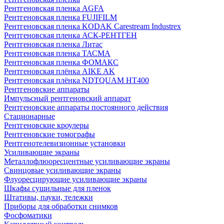
Рентгеновская пленка AGFA
Рентгеновская пленка FUJIFILM
Рентгеновская пленка KODAK Carestream Industrex
Рентгеновская пленка АСК-РЕНТГЕН
Рентгеновская пленка Литас
Рентгеновская пленка ТАСМА
Рентгеновская пленка ФОМАКС
Рентгеновская плёнка AIKE AK
Рентгеновская плёнка NDTQUAM HT400
Рентгеновские аппараты
Импульсный рентгеновский аппарат
Рентгеновские аппараты постоянного действия
Стационарные
Рентгеновские кроулеры
Рентгеновские томографы
Рентгенотелевизионные установки
Усиливающие экраны
Металлофлюоресцентные усиливающие экраны
Свинцовые усиливающие экраны
Флуоресцирующие усиливающие экраны
Шкафы сушильные для пленок
Штативы, пауки, тележки
Приборы для обработки снимков
Фосфоматики