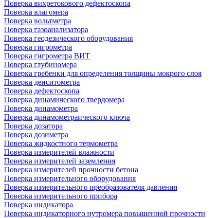
Поверка вихретокового дефектоскопа
Поверка влагомера
Поверка вольтметра
Поверка газоанализатора
Поверка геодезического оборудования
Поверка гигрометра
Поверка гигрометра ВИТ
Поверка глубиномера
Поверка гребенки для определения толщины мокрого слоя
Поверка денситометра
Поверка дефектоскопа
Поверка динамического твердомера
Поверка динамометра
Поверка динамометраического ключа
Поверка дозатора
Поверка дозиметра
Поверка жидкостного термометра
Поверка измерителей влажности
Поверка измерителей заземления
Поверка измерителей прочности бетона
Поверка измерительного оборудования
Поверка измерительного преобразователя давления
Поверка измерительного прибора
Поверка индикатора
Поверка индикаторного нутромера повышенной прочности