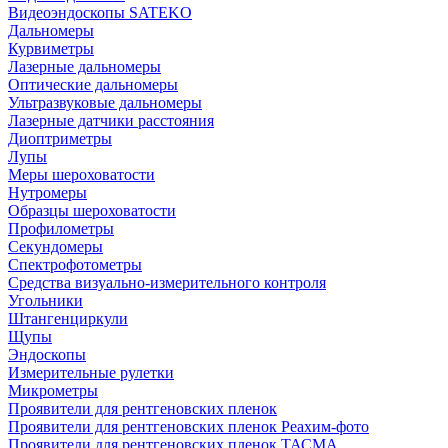
Видеоэндоскопы SATEKO
Дальномеры
Курвиметры
Лазерные дальномеры
Оптические дальномеры
Ультразвуковые дальномеры
Лазерные датчики расстояния
Диоптриметры
Лупы
Меры шероховатости
Нутромеры
Образцы шероховатости
Профилометры
Секундомеры
Спектрофотометры
Средства визуально-измерительного контроля
Угольники
Штангенциркули
Щупы
Эндоскопы
Измерительные рулетки
Микрометры
Проявители для рентгеновских пленок
Проявители для рентгеновских пленок Реахим-фото
Проявители для рентгеновских пленок ТАСМА