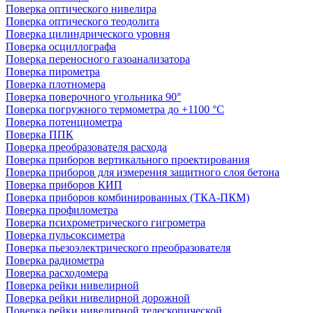
Поверка оптического нивелира
Поверка оптического теодолита
Поверка цилиндрического уровня
Поверка осциллографа
Поверка переносного газоанализатора
Поверка пирометра
Поверка плотномера
Поверка поверочного угольника 90°
Поверка погружного термометра до +1100 °С
Поверка потенциометра
Поверка ППК
Поверка преобразователя расхода
Поверка приборов вертикального проектирования
Поверка приборов для измерения защитного слоя бетона
Поверка приборов КИП
Поверка приборов комбинированных (ТКА-ПКМ)
Поверка профилометра
Поверка психрометрического гигрометра
Поверка пульсоксиметра
Поверка пьезоэлектрического преобразователя
Поверка радиометра
Поверка расходомера
Поверка рейки нивелирной
Поверка рейки нивелирной дорожной
Поверка рейки нивелирной телескопической