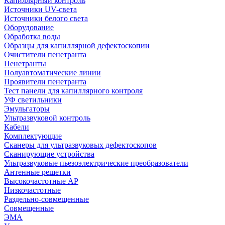
Капиллярный контроль
Источники UV-света
Источники белого света
Оборудование
Обработка воды
Образцы для капиллярной дефектоскопии
Очистители пенетранта
Пенетранты
Полуавтоматические линии
Проявители пенетранта
Тест панели для капиллярного контроля
УФ светильники
Эмульгаторы
Ультразвуковой контроль
Кабели
Комплектующие
Сканеры для ультразвуковых дефектоскопов
Сканирующие устройства
Ультразвуковые пьезоэлектрические преобразователи
Антенные решетки
Высокочастотные АР
Низкочастотные
Раздельно-совмещенные
Совмещенные
ЭМА