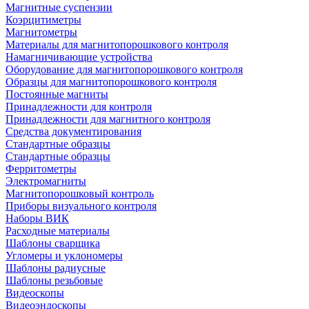
Магнитные суспензии
Коэрцитиметры
Магнитометры
Материалы для магнитопорошкового контроля
Намагничивающие устройства
Оборудование для магнитопорошкового контроля
Образцы для магнитопорошкового контроля
Постоянные магниты
Принадлежности для контроля
Принадлежности для магнитного контроля
Средства документирования
Стандартные образцы
Стандартные образцы
Ферритометры
Электромагниты
Магнитопорошковый контроль
Приборы визуального контроля
Наборы ВИК
Расходные материалы
Шаблоны сварщика
Угломеры и уклономеры
Шаблоны радиусные
Шаблоны резьбовые
Видеоскопы
Видеоэндоскопы