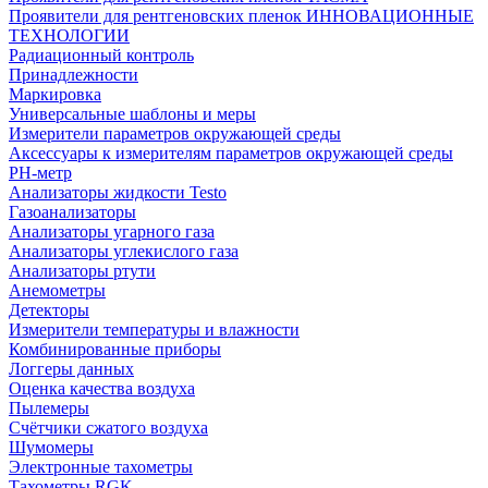
Проявители для рентгеновских пленок ИННОВАЦИОННЫЕ
ТЕХНОЛОГИИ
Радиационный контроль
Принадлежности
Маркировка
Универсальные шаблоны и меры
Измерители параметров окружающей среды
Аксессуары к измерителям параметров окружающей среды
PH-метр
Анализаторы жидкости Testo
Газоанализаторы
Анализаторы угарного газа
Анализаторы углекислого газа
Анализаторы ртути
Анемометры
Детекторы
Измерители температуры и влажности
Комбинированные приборы
Логгеры данных
Оценка качества воздуха
Пылемеры
Счётчики сжатого воздуха
Шумомеры
Электронные тахометры
Тахометры RGK