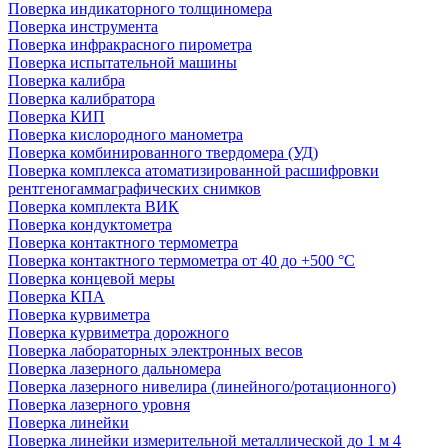
Поверка индикаторного толщиномера
Поверка инструмента
Поверка инфракрасного пирометра
Поверка испытательной машины
Поверка калибра
Поверка калибратора
Поверка КИП
Поверка кислородного манометра
Поверка комбинированного твердомера (УД)
Поверка комплекса атоматизированной расшифровки
рентгеногаммаграфических снимков
Поверка комплекта ВИК
Поверка кондуктометра
Поверка контактного термометра
Поверка контактного термометра от 40 до +500 °С
Поверка концевой меры
Поверка КПА
Поверка курвиметра
Поверка курвиметра дорожного
Поверка лабораторных электронных весов
Поверка лазерного дальномера
Поверка лазерного нивелира (линейного/ротационного)
Поверка лазерного уровня
Поверка линейки
Поверка линейки измерительной металлической до 1 м 4