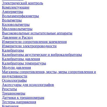
Электрический контроль
Комплектующие
Амперметры
Вольтамперфазометры
Вольтметры
Киловольтметры
Милливольтметры
Высоковольтные испытательные аппараты
Давление и Расход
Измерители сопротивления заземления
Измерители электропроводности
Калибраторы
Калибраторы акустические и виброкалибраторы
Калибраторы давления
Калибраторы температуры
Модули давления
Магазины сопротивления, мосты, меры сопротивления и
индуктивности
Осциллографы
Аксессуары для осциллографов
Реостаты
Трещиномеры
Датчики к трещиномерам
Тестеры напряжения
Компания