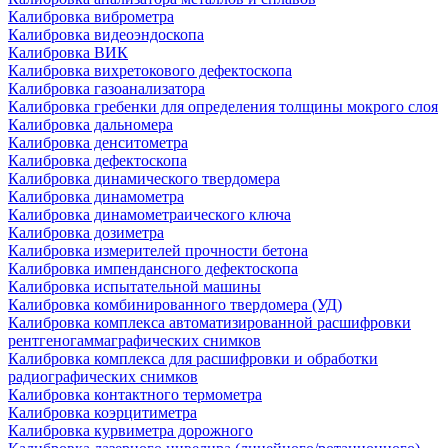
Калибровка виброметра
Калибровка видеоэндоскопа
Калибровка ВИК
Калибровка вихретокового дефектоскопа
Калибровка газоанализатора
Калибровка гребенки для определения толщины мокрого слоя
Калибровка дальномера
Калибровка денситометра
Калибровка дефектоскопа
Калибровка динамического твердомера
Калибровка динамометра
Калибровка динамометраического ключа
Калибровка дозиметра
Калибровка измерителей прочности бетона
Калибровка импендансного дефектоскопа
Калибровка испытательной машины
Калибровка комбинированного твердомера (УД)
Калибровка комплекса автоматизированной расшифровки
рентгеногаммаграфических снимков
Калибровка комплекса для расшифровки и обработки
радиографических снимков
Калибровка контактного термометра
Калибровка коэрцитиметра
Калибровка курвиметра дорожного