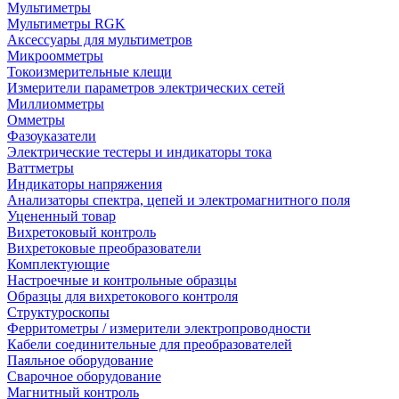
Мультиметры
Мультиметры RGK
Аксессуары для мультиметров
Микроомметры
Токоизмерительные клещи
Измерители параметров электрических сетей
Миллиомметры
Омметры
Фазоуказатели
Электрические тестеры и индикаторы тока
Ваттметры
Индикаторы напряжения
Анализаторы спектра, цепей и электромагнитного поля
Уцененный товар
Вихретоковый контроль
Вихретоковые преобразователи
Комплектующие
Настроечные и контрольные образцы
Образцы для вихретокового контроля
Структуроскопы
Ферритометры / измерители электропроводности
Кабели соединительные для преобразователей
Паяльное оборудование
Сварочное оборудование
Магнитный контроль