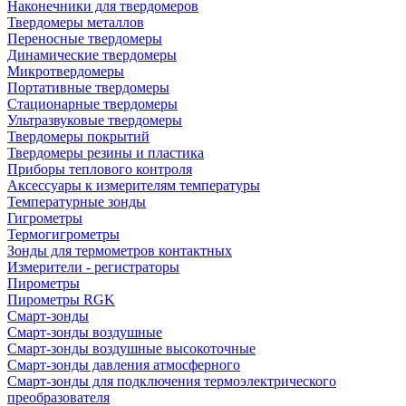
Наконечники для твердомеров
Твердомеры металлов
Переносные твердомеры
Динамические твердомеры
Микротвердомеры
Портативные твердомеры
Стационарные твердомеры
Ультразвуковые твердомеры
Твердомеры покрытий
Твердомеры резины и пластика
Приборы теплового контроля
Аксессуары к измерителям температуры
Температурные зонды
Гигрометры
Термогигрометры
Зонды для термометров контактных
Измерители - регистраторы
Пирометры
Пирометры RGK
Смарт-зонды
Смарт-зонды воздушные
Смарт-зонды воздушные высокоточные
Смарт-зонды давления атмосферного
Смарт-зонды для подключения термоэлектрического
преобразователя