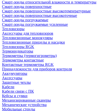
Смарт-зонды относительной влажности и температуры
Смарт-зонды поверхностные
Смарт-зонды поверхностные высокотемпературные
Смарт-зонды поверхностные высокоточные
Смарт-зонды погружаемые
Смарт-зонды погружаемые усиленные
Тепловизоры
Аксессуары для тепловизоров
Тепловизионные монокуляры
Тепловизионные прицелы и насадки
Тепловизоры RGK
Термоиндикаторы
Термометры (термогигрометры)
Термометры контактные
Контактные термометры RGK
Принадлежности для приборов контроля
Аккумуляторы
Аксессуары
Защитные чехлы
Кабели
Кабели связи с ПК
Кейсы и сумки
Механизированные сканеры
Механические устройства
Мобильные стенды