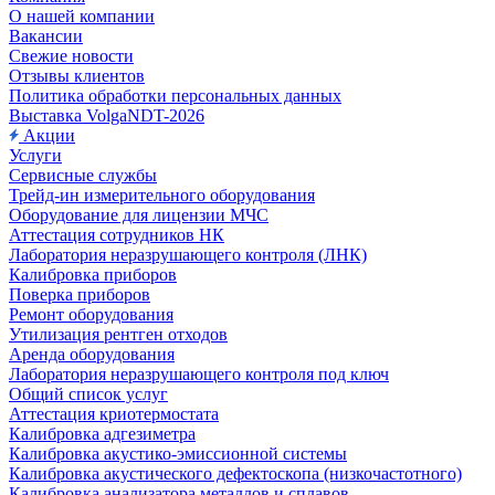
О нашей компании
Вакансии
Свежие новости
Отзывы клиентов
Политика обработки персональных данных
Выставка VolgaNDT-2026
Акции
Услуги
Сервисные службы
Трейд-ин измерительного оборудования
Оборудование для лицензии МЧС
Аттестация сотрудников НК
Лаборатория неразрушающего контроля (ЛНК)
Калибровка приборов
Поверка приборов
Ремонт оборудования
Утилизация рентген отходов
Аренда оборудования
Лаборатория неразрушающего контроля под ключ
Общий список услуг
Аттестация криотермостата
Калибровка адгезиметра
Калибровка акустико-эмиссионной системы
Калибровка акустического дефектоскопа (низкочастотного)
Калибровка анализатора металлов и сплавов