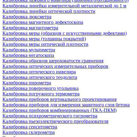
Калибровка лазерного нивелира (линейного/ротационного)
Калибровка линейки измерительной металлической до 1 м
Калибровка линейки оптической плотности
Калибровка люксметра
Калибровка магнитного дефектоскопа
Калибровка магнитометра
Калибровка меры (образцов с искусственными дефектами)
Калибровка меры (толщины покрытий)
Калибровка меры оптической плотности
Калибровка мультиметра
Калибровка негатоскопа
Калибровка образцов шероховатости сравнения
Калибровка оптических измерительных приборов
Калибровка оптического нивелира
Калибровка оптического теодолита
Калибровка пирометра
Калибровка поверочного угольника
Калибровка погружного термометра
Калибровка приборов вертикального проектирования
Калибровка приборов для измерения защитного слоя бетона
Калибровка приборов комбинированных (ТКА-ПКМ)
Калибровка психрометрического гигрометра
Калибровка пьезоэлектрического преобразователя
Калибровка сенситометра
Калибровка склерометра