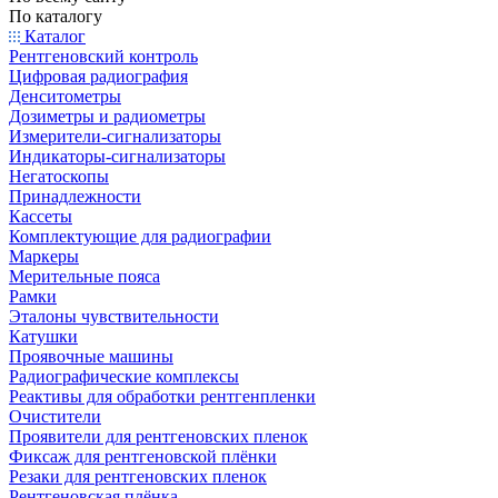
По каталогу
Каталог
Рентгеновский контроль
Цифровая радиография
Денситометры
Дозиметры и радиометры
Измерители-сигнализаторы
Индикаторы-сигнализаторы
Негатоскопы
Принадлежности
Кассеты
Комплектующие для радиографии
Маркеры
Мерительные пояса
Рамки
Эталоны чувствительности
Катушки
Проявочные машины
Радиографические комплексы
Реактивы для обработки рентгенпленки
Очистители
Проявители для рентгеновских пленок
Фиксаж для рентгеновской плёнки
Резаки для рентгеновских пленок
Рентгеновская плёнка