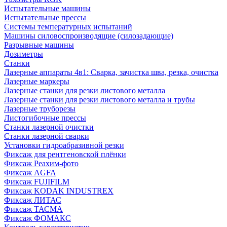
Испытательные машины
Испытательные прессы
Системы температурных испытаний
Машины силовоспроизводящие (силозадающие)
Разрывные машины
Дозиметры
Станки
Лазерные аппараты 4в1: Сварка, зачистка шва, резка, очистка
Лазерные маркеры
Лазерные станки для резки листового металла
Лазерные станки для резки листового металла и трубы
Лазерные труборезы
Листогибочные прессы
Станки лазерной очистки
Станки лазерной сварки
Установки гидроабразивной резки
Фиксаж для рентгеновской плёнки
Фиксаж Реахим-фото
Фиксаж AGFA
Фиксаж FUJIFILM
Фиксаж KODAK INDUSTREX
Фиксаж ЛИТАС
Фиксаж ТАСМА
Фиксаж ФОМАКС