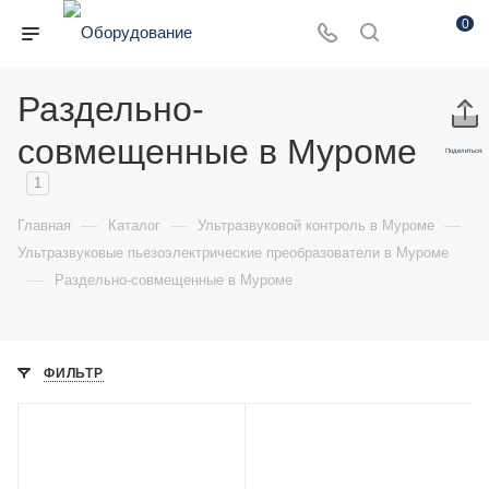
0
Раздельно-
совмещенные в Муроме
Поделиться:
1
—
—
—
Главная
Каталог
Ультразвуковой контроль в Муроме
Ультразвуковые пьезоэлектрические преобразователи в Муроме
—
Раздельно-совмещенные в Муроме
ФИЛЬТР