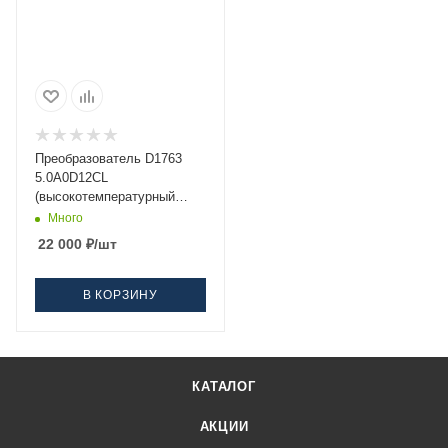
Преобразователь D1763
5.0A0D12CL
(высокотемпературный
0°C...+350°C)
Много
22 000
₽
/шт
В КОРЗИНУ
КАТАЛОГ
АКЦИИ