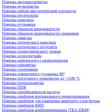
Поверка милливольтметра
Поверка мультиметра
Поверка набора мер оптической плотности
Поверка негатоскопа
Поверка нивелира
Поверка нутромера
Поверка образцов шероховатости
Поверка образцов шероховатости сравнения
Поверка омметра
Поверка оптического нивелира
Поверка оптического теодолита
Поверка цилиндрического уровня
Поверка осциллографа
Поверка переносного газоанализатора
Поверка пирометра
Поверка плотномера
Поверка поверочного угольника 90°
Поверка погружного термометра до +1100 °С
Поверка потенциометра
Поверка ППК
Поверка преобразователя расхода
Поверка приборов вертикального проектирования
Поверка приборов для измерения защитного слоя бетона
Поверка приборов КИП
Поверка приборов комбинированных (ТКА-ПКМ)