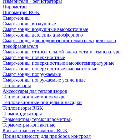
Измерители - регистраторы
Пирометры
Пирометры RGK
Смарт-зонды
Смарт-зонды воздушные
Смарт-зонды воздушные высокоточные
Смарт-зонды давления атмосферного
Смарт-зонды для подключения термоэлектрического
преобразователя
Смарт-зонды относительной влажности и температуры
Смарт-зонды поверхностные
Смарт-зонды поверхностные высокотемпературные
Смарт-зонды поверхностные высокоточные
Смарт-зонды погружаемые
Смарт-зонды погружаемые усиленные
Тепловизоры
Аксессуары для тепловизоров
Тепловизионные монокуляры
Тепловизионные прицелы и насадки
Тепловизоры RGK
Термоиндикаторы
Термометры (термогигрометры)
Термометры контактные
Контактные термометры RGK
Принадлежности для приборов контроля