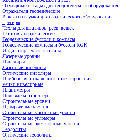
Окулярные насадки для геодезического оборудования
Отражатели геодезические
Рюкзаки и сумки для геодезического оборудования
Трегеры
Чехлы для штативов, реек, вешек
Штативы геодезические
Геодезические буссоли и компасы
Геодезические компасы и буссоли RGK
Индикаторы часового типа
Лазерные уровни
Нивелиры
Лазерные нивелиры
Оптические нивелиры
Приборы вертикального проектирования
Рейки нивелирные
Планиметры
Полевые контроллеры
Строительные уровни
Пузырьковые уровни
Строительные магнитные уровни
Строительные угломеры
Строительные электронные уровни
Теодолиты
Оптические теодолиты