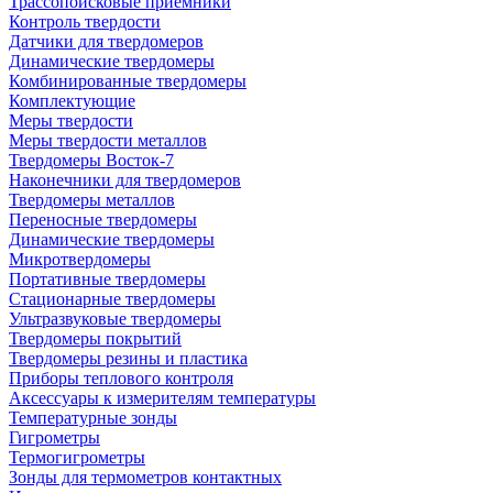
Трассопоисковые приемники
Контроль твердости
Датчики для твердомеров
Динамические твердомеры
Комбинированные твердомеры
Комплектующие
Меры твердости
Меры твердости металлов
Твердомеры Восток-7
Наконечники для твердомеров
Твердомеры металлов
Переносные твердомеры
Динамические твердомеры
Микротвердомеры
Портативные твердомеры
Стационарные твердомеры
Ультразвуковые твердомеры
Твердомеры покрытий
Твердомеры резины и пластика
Приборы теплового контроля
Аксессуары к измерителям температуры
Температурные зонды
Гигрометры
Термогигрометры
Зонды для термометров контактных