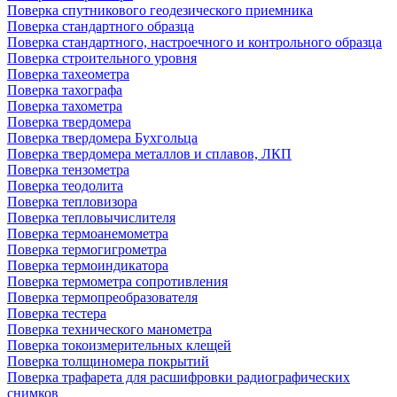
Поверка спутникового геодезического приемника
Поверка стандартного образца
Поверка стандартного, настроечного и контрольного образца
Поверка строительного уровня
Поверка тахеометра
Поверка тахографа
Поверка тахометра
Поверка твердомера
Поверка твердомера Бухгольца
Поверка твердомера металлов и сплавов, ЛКП
Поверка тензометра
Поверка теодолита
Поверка тепловизора
Поверка тепловычислителя
Поверка термоанемометра
Поверка термогигрометра
Поверка термоиндикатора
Поверка термометра сопротивления
Поверка термопреобразователя
Поверка тестера
Поверка технического манометра
Поверка токоизмерительных клещей
Поверка толщиномера покрытий
Поверка трафарета для расшифровки радиографических
снимков