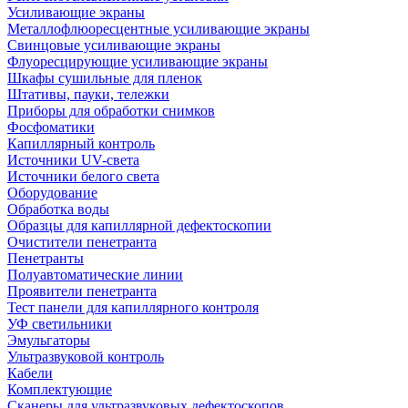
Усиливающие экраны
Металлофлюоресцентные усиливающие экраны
Свинцовые усиливающие экраны
Флуоресцирующие усиливающие экраны
Шкафы сушильные для пленок
Штативы, пауки, тележки
Приборы для обработки снимков
Фосфоматики
Капиллярный контроль
Источники UV-света
Источники белого света
Оборудование
Обработка воды
Образцы для капиллярной дефектоскопии
Очистители пенетранта
Пенетранты
Полуавтоматические линии
Проявители пенетранта
Тест панели для капиллярного контроля
УФ светильники
Эмульгаторы
Ультразвуковой контроль
Кабели
Комплектующие
Сканеры для ультразвуковых дефектоскопов