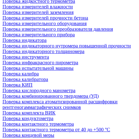
Поверка жидкостного термометра
Поверка измерителей влажности
Поверка измерителей заземления
Поверка измерителей прочности бетона
Поверка измерительного оборудования
Поверка измерительного преобразователя давления
Поверка измерительного прибора
Поверка индикатора
Поверка индикаторного нутромера повышенной прочности
Поверка индикаторного толщиномера
Поверка инструмента
Поверка инфракрасного пирометра
Поверка испытательной машины
Поверка калибра
Поверка калибратора
Поверка КИП
Поверка кислородного манометра
Поверка комбинированного твердомера (УД)
Поверка комплекса атоматизированной расшифровки
рентгеногаммаграфических снимков
Поверка комплекта ВИК
Поверка кондуктометра
Поверка контактного термометра
Поверка контактного термометра от 40 до +500 °С
Поверка концевой меры