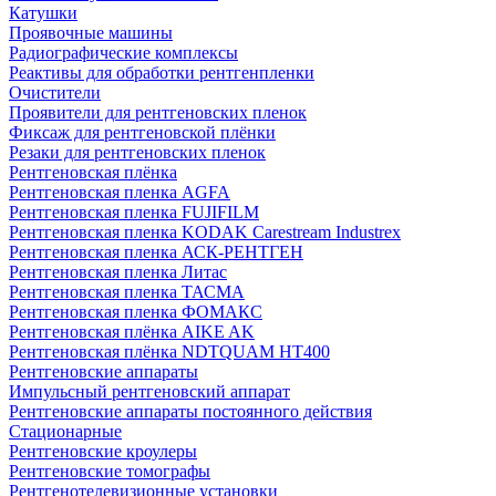
Катушки
Проявочные машины
Радиографические комплексы
Реактивы для обработки рентгенпленки
Очистители
Проявители для рентгеновских пленок
Фиксаж для рентгеновской плёнки
Резаки для рентгеновских пленок
Рентгеновская плёнка
Рентгеновская пленка AGFA
Рентгеновская пленка FUJIFILM
Рентгеновская пленка KODAK Carestream Industrex
Рентгеновская пленка АСК-РЕНТГЕН
Рентгеновская пленка Литас
Рентгеновская пленка ТАСМА
Рентгеновская пленка ФОМАКС
Рентгеновская плёнка AIKE AK
Рентгеновская плёнка NDTQUAM HT400
Рентгеновские аппараты
Импульсный рентгеновский аппарат
Рентгеновские аппараты постоянного действия
Стационарные
Рентгеновские кроулеры
Рентгеновские томографы
Рентгенотелевизионные установки