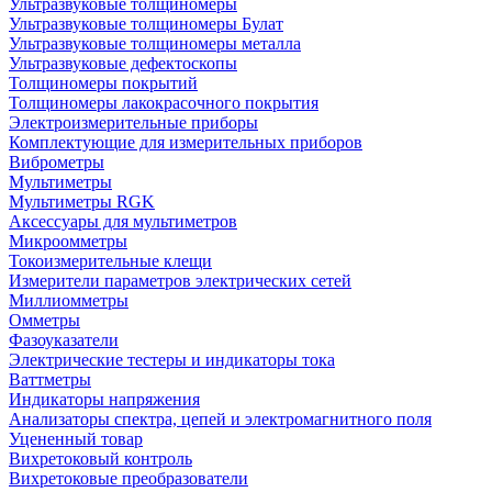
Ультразвуковые толщиномеры
Ультразвуковые толщиномеры Булат
Ультразвуковые толщиномеры металла
Ультразвуковые дефектоскопы
Толщиномеры покрытий
Толщиномеры лакокрасочного покрытия
Электроизмерительные приборы
Комплектующие для измерительных приборов
Виброметры
Мультиметры
Мультиметры RGK
Аксессуары для мультиметров
Микроомметры
Токоизмерительные клещи
Измерители параметров электрических сетей
Миллиомметры
Омметры
Фазоуказатели
Электрические тестеры и индикаторы тока
Ваттметры
Индикаторы напряжения
Анализаторы спектра, цепей и электромагнитного поля
Уцененный товар
Вихретоковый контроль
Вихретоковые преобразователи