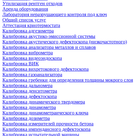
Утилизация рентген отходов
Аренда оборудования
Лаборатория неразрушающего контроля под ключ
Общий список услуг
Аттестация криотермостата
Калибровка адгезиметра
Калибровка акустико-эмиссионной системы
Калибровка акустического дефектоскопа (низкочастотного)
Калибровка анализатора металлов и сплавов
Калибровка виброметра
Калибровка видеоэндоскопа
Калибровка ВИК
Калибровка вихретокового дефектоскопа
Калибровка газоанализатора
Калибровка гребенки для определения толщины мокрого слоя
Калибровка дальномера
Калибровка денситометра
Калибровка дефектоскопа
Калибровка динамического твердомера
Калибровка динамометра
Калибровка динамометраического ключа
Калибровка дозиметра
Калибровка измерителей прочности бетона
Калибровка импендансного дефектоскопа
Калибровка испытательной машины