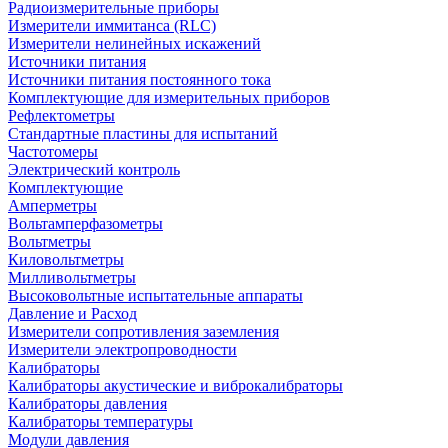
Радиоизмерительные приборы
Измерители иммитанса (RLC)
Измерители нелинейных искажений
Источники питания
Источники питания постоянного тока
Комплектующие для измерительных приборов
Рефлектометры
Стандартные пластины для испытаний
Частотомеры
Электрический контроль
Комплектующие
Амперметры
Вольтамперфазометры
Вольтметры
Киловольтметры
Милливольтметры
Высоковольтные испытательные аппараты
Давление и Расход
Измерители сопротивления заземления
Измерители электропроводности
Калибраторы
Калибраторы акустические и виброкалибраторы
Калибраторы давления
Калибраторы температуры
Модули давления