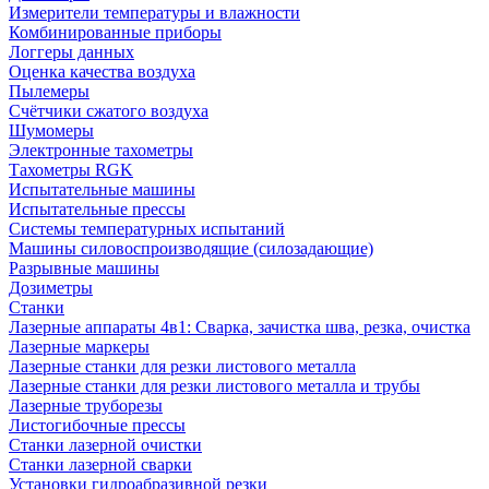
Измерители температуры и влажности
Комбинированные приборы
Логгеры данных
Оценка качества воздуха
Пылемеры
Счётчики сжатого воздуха
Шумомеры
Электронные тахометры
Тахометры RGK
Испытательные машины
Испытательные прессы
Системы температурных испытаний
Машины силовоспроизводящие (силозадающие)
Разрывные машины
Дозиметры
Станки
Лазерные аппараты 4в1: Сварка, зачистка шва, резка, очистка
Лазерные маркеры
Лазерные станки для резки листового металла
Лазерные станки для резки листового металла и трубы
Лазерные труборезы
Листогибочные прессы
Станки лазерной очистки
Станки лазерной сварки
Установки гидроабразивной резки