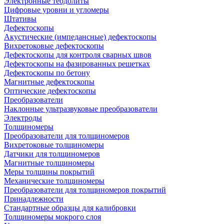
Электронные теодолиты
Цифровые уровни и угломеры
Штативы
Дефектоскопы
Акустические (импедансные) дефектоскопы
Вихретоковые дефектоскопы
Дефектоскопы для контроля сварных швов
Дефектоскопы на фазированных решетках
Дефектоскопы по бетону
Магнитные дефектоскопы
Оптические дефектоскопы
Преобразователи
Наклонные ультразвуковые преобразователи
Электроды
Толщиномеры
Преобразователи для толщиномеров
Вихретоковые толщиномеры
Датчики для толщиномеров
Магнитные толщиномеры
Меры толщины покрытий
Механические толщиномеры
Преобразователи для толщиномеров покрытий
Принадлежности
Стандартные образцы для калибровки
Толщиномеры мокрого слоя