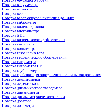
Поверка брускового уровня
Поверка вакуумметра
Поверка варметра
Поверка весов
Поверка весов общего назначения до 100кг
Поверка виброметра
Поверка видеоэндоскопа
Поверка вискозиметра
Поверка ВИТ
Поверка вихретокового дефектоскопа
Поверка влагомера
Поверка вольтметра
Поверка газоанализатора
Поверка геодезического оборудования
Поверка гигрометра
Поверка гигрометра ВИТ
Поверка глубиномера
Поверка гребенки для определения толщины мокрого слоя
Поверка денситометра
Поверка дефектоскопа
Поверка динамического твердомера
Поверка динамометра
Поверка динамометраического ключа
Поверка дозатора
Поверка дозиметра