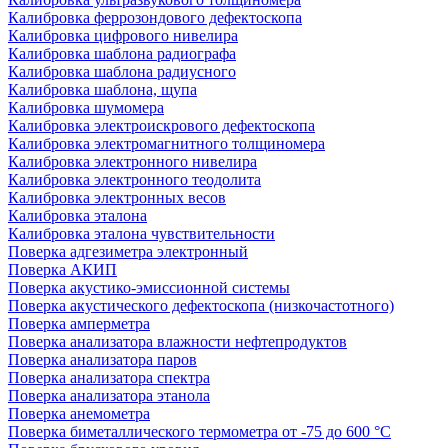
Калибровка феррозондового дефектоскопа
Калибровка цифрового нивелира
Калибровка шаблона радиографа
Калибровка шаблона радиусного
Калибровка шаблона, щупа
Калибровка шумомера
Калибровка электроискрового дефектоскопа
Калибровка электромагнитного толщиномера
Калибровка электронного нивелира
Калибровка электронного теодолита
Калибровка электронных весов
Калибровка эталона
Калибровка эталона чувствительности
Поверка адгезиметра электронный
Поверка АКИП
Поверка акустико-эмиссионной системы
Поверка акустического дефектоскопа (низкочастотного)
Поверка амперметра
Поверка анализатора влажности нефтепродуктов
Поверка анализатора паров
Поверка анализатора спектра
Поверка анализатора этанола
Поверка анемометра
Поверка биметаллического термометра от -75 до 600 °С