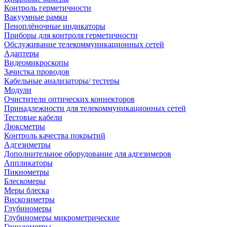
Контроль герметичности
Вакуумные рамки
Пеноплёночные индикаторы
Приборы для контроля герметичности
Обслуживание телекоммуникационных сетей
Адаптеры
Видеомикроскопы
Зачистка проводов
Кабельные анализаторы/ тестеры
Модули
Очистители оптических коннекторов
Принадлежности для телекоммуникационных сетей
Тестовые кабели
Люксметры
Контроль качества покрытий
Адгезиметры
Дополнительное оборудование для адгезимеров
Аппликаторы
Пикнометры
Блескомеры
Меры блеска
Вискозиметры
Глубиномеры
Глубиномеры микрометрические
Гриндометры