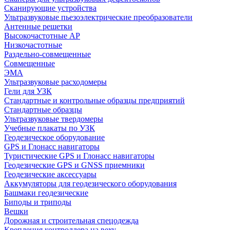
Сканирующие устройства
Ультразвуковые пьезоэлектрические преобразователи
Антенные решетки
Высокочастотные АР
Низкочастотные
Раздельно-совмещенные
Совмещенные
ЭМА
Ультразвуковые расходомеры
Гели для УЗК
Стандартные и контрольные образцы предприятий
Стандартные образцы
Ультразвуковые твердомеры
Учебные плакаты по УЗК
Геодезическое оборудование
GPS и Глонасс навигаторы
Туристические GPS и Глонасс навигаторы
Геодезические GPS и GNSS приемники
Геодезические аксессуары
Аккумуляторы для геодезического оборудования
Башмаки геодезические
Биподы и триподы
Вешки
Дорожная и строительная спецодежда
Крепления контроллера на веху