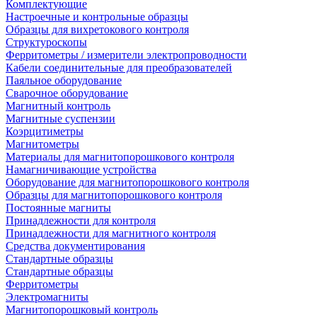
Комплектующие
Настроечные и контрольные образцы
Образцы для вихретокового контроля
Структуроскопы
Ферритометры / измерители электропроводности
Кабели соединительные для преобразователей
Паяльное оборудование
Сварочное оборудование
Магнитный контроль
Магнитные суспензии
Коэрцитиметры
Магнитометры
Материалы для магнитопорошкового контроля
Намагничивающие устройства
Оборудование для магнитопорошкового контроля
Образцы для магнитопорошкового контроля
Постоянные магниты
Принадлежности для контроля
Принадлежности для магнитного контроля
Средства документирования
Стандартные образцы
Стандартные образцы
Ферритометры
Электромагниты
Магнитопорошковый контроль