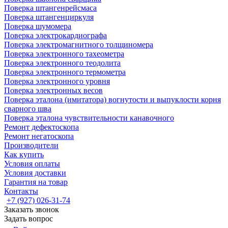
Поверка штангенрейсмаса
Поверка штангенциркуля
Поверка шумомера
Поверка электрокардиографа
Поверка электромагнитного толщиномера
Поверка электронного тахеометра
Поверка электронного теодолита
Поверка электронного термометра
Поверка электронного уровня
Поверка электронных весов
Поверка эталона (имитатора) вогнутости и выпуклости корня
сварного шва
Поверка эталона чувствительности канавочного
Ремонт дефектоскопа
Ремонт негатоскопа
Производители
Как купить
Условия оплаты
Условия доставки
Гарантия на товар
Контакты
+7 (927) 026-31-74
Заказать звонок
Задать вопрос