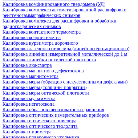
Калибровка комбинированного твердомера (УД)
Калибровка комплекса автоматизированной расшифровки
рентгеногаммаграфических снимков
Калибровка комплекса для расшифровки и обработки
радиографических снимков
Калибровка контактного термометра
Калибровка коэрцитиметра
Калибровка курвиметра дорожного
Калибровка лазерного нивелира (линейного/ротационного)
Калибровка линейки измерительной металлической до 1 м
Калибровка линейки оптической плотности
Калибровка люксметра
Калибровка магнитного дефектоскопа
Калибровка магнитометра
Калибровка меры (образцов с искусственными дефектами)
Калибровка меры (толщины покрытий)
Калибровка меры оптической плотности
Калибровка мультиметра
Калибровка негатоскопа
Калибровка образцов шероховатости сравнения
Калибровка оптических измерительных приборов
Калибровка оптического нивелира
Калибровка оптического теодолита
Калибровка пирометра
Калибровка поверочного угольника