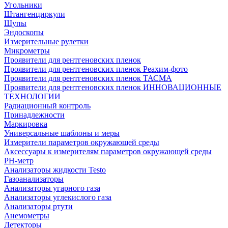
Угольники
Штангенциркули
Щупы
Эндоскопы
Измерительные рулетки
Микрометры
Проявители для рентгеновских пленок
Проявители для рентгеновских пленок Реахим-фото
Проявители для рентгеновских пленок ТАСМА
Проявители для рентгеновских пленок ИННОВАЦИОННЫЕ
ТЕХНОЛОГИИ
Радиационный контроль
Принадлежности
Маркировка
Универсальные шаблоны и меры
Измерители параметров окружающей среды
Аксессуары к измерителям параметров окружающей среды
PH-метр
Анализаторы жидкости Testo
Газоанализаторы
Анализаторы угарного газа
Анализаторы углекислого газа
Анализаторы ртути
Анемометры
Детекторы