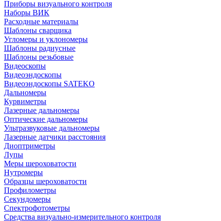
Приборы визуального контроля
Наборы ВИК
Расходные материалы
Шаблоны сварщика
Угломеры и уклономеры
Шаблоны радиусные
Шаблоны резьбовые
Видеоскопы
Видеоэндоскопы
Видеоэндоскопы SATEKO
Дальномеры
Курвиметры
Лазерные дальномеры
Оптические дальномеры
Ультразвуковые дальномеры
Лазерные датчики расстояния
Диоптриметры
Лупы
Меры шероховатости
Нутромеры
Образцы шероховатости
Профилометры
Секундомеры
Спектрофотометры
Средства визуально-измерительного контроля