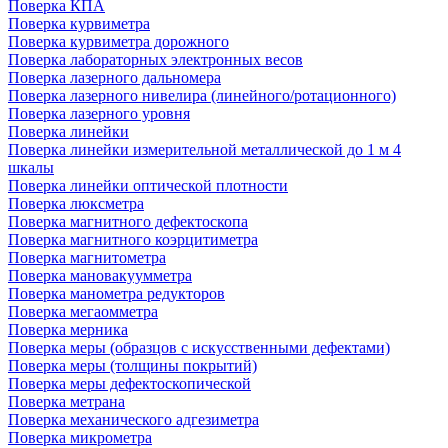
Поверка КПА
Поверка курвиметра
Поверка курвиметра дорожного
Поверка лабораторных электронных весов
Поверка лазерного дальномера
Поверка лазерного нивелира (линейного/ротационного)
Поверка лазерного уровня
Поверка линейки
Поверка линейки измерительной металлической до 1 м 4
шкалы
Поверка линейки оптической плотности
Поверка люксметра
Поверка магнитного дефектоскопа
Поверка магнитного коэрцитиметра
Поверка магнитометра
Поверка мановакуумметра
Поверка манометра редукторов
Поверка мегаомметра
Поверка мерника
Поверка меры (образцов с искусственными дефектами)
Поверка меры (толщины покрытий)
Поверка меры дефектоскопической
Поверка метрана
Поверка механического адгезиметра
Поверка микрометра