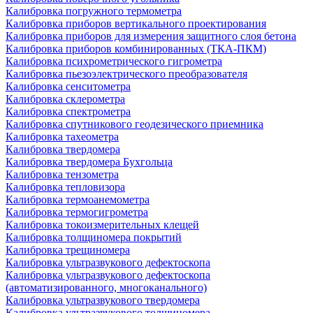
Калибровка погружного термометра
Калибровка приборов вертикального проектирования
Калибровка приборов для измерения защитного слоя бетона
Калибровка приборов комбинированных (ТКА-ПКМ)
Калибровка психрометрического гигрометра
Калибровка пьезоэлектрического преобразователя
Калибровка сенситометра
Калибровка склерометра
Калибровка спектрометра
Калибровка спутникового геодезического приемника
Калибровка тахеометра
Калибровка твердомера
Калибровка твердомера Бухгольца
Калибровка тензометра
Калибровка тепловизора
Калибровка термоанемометра
Калибровка термогигрометра
Калибровка токоизмерительных клещей
Калибровка толщиномера покрытий
Калибровка трещиномера
Калибровка ультразвукового дефектоскопа
Калибровка ультразвукового дефектоскопа
(автоматизированного, многоканального)
Калибровка ультразвукового твердомера
Калибровка ультразвукового толщиномера