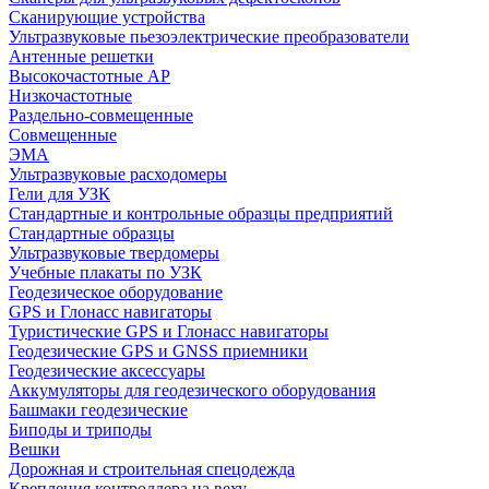
Сканирующие устройства
Ультразвуковые пьезоэлектрические преобразователи
Антенные решетки
Высокочастотные АР
Низкочастотные
Раздельно-совмещенные
Совмещенные
ЭМА
Ультразвуковые расходомеры
Гели для УЗК
Стандартные и контрольные образцы предприятий
Стандартные образцы
Ультразвуковые твердомеры
Учебные плакаты по УЗК
Геодезическое оборудование
GPS и Глонасс навигаторы
Туристические GPS и Глонасс навигаторы
Геодезические GPS и GNSS приемники
Геодезические аксессуары
Аккумуляторы для геодезического оборудования
Башмаки геодезические
Биподы и триподы
Вешки
Дорожная и строительная спецодежда
Крепления контроллера на веху