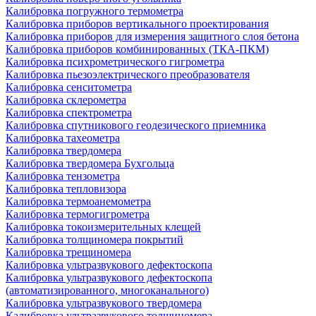
Калибровка погружного термометра
Калибровка приборов вертикального проектирования
Калибровка приборов для измерения защитного слоя бетона
Калибровка приборов комбинированных (ТКА-ПКМ)
Калибровка психрометрического гигрометра
Калибровка пьезоэлектрического преобразователя
Калибровка сенситометра
Калибровка склерометра
Калибровка спектрометра
Калибровка спутникового геодезического приемника
Калибровка тахеометра
Калибровка твердомера
Калибровка твердомера Бухгольца
Калибровка тензометра
Калибровка тепловизора
Калибровка термоанемометра
Калибровка термогигрометра
Калибровка токоизмерительных клещей
Калибровка толщиномера покрытий
Калибровка трещиномера
Калибровка ультразвукового дефектоскопа
Калибровка ультразвукового дефектоскопа
(автоматизированного, многоканального)
Калибровка ультразвукового твердомера
Калибровка ультразвукового толщиномера