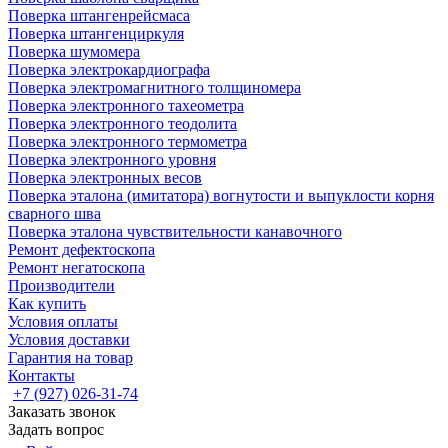
Поверка штангенрейсмаса
Поверка штангенциркуля
Поверка шумомера
Поверка электрокардиографа
Поверка электромагнитного толщиномера
Поверка электронного тахеометра
Поверка электронного теодолита
Поверка электронного термометра
Поверка электронного уровня
Поверка электронных весов
Поверка эталона (имитатора) вогнутости и выпуклости корня
сварного шва
Поверка эталона чувствительности канавочного
Ремонт дефектоскопа
Ремонт негатоскопа
Производители
Как купить
Условия оплаты
Условия доставки
Гарантия на товар
Контакты
+7 (927) 026-31-74
Заказать звонок
Задать вопрос