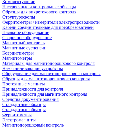
Комплектующие
Настроечные и контрольные образцы
Образцы для вихретокового контроля
Структуроскопы
Ферритометры / измерители электропроводности
Кабели соединительные для преобразователей
Паяльное оборудование
Сварочное оборудование
Магнитный контроль
Магнитные суспензии
Коэрцитиметры
Магнитометры
Материалы для магнитопорошкового контроля
Намагничивающие устройства
Оборудование для магнитопорошкового контроля
Образцы для магнитопорошкового контроля
Постоянные магниты
Принадлежности для контроля
Принадлежности для магнитного контроля
Средства документирования
Стандартные образцы
Стандартные образцы
Ферритометры
Электромагниты
Магнитопорошковый контроль