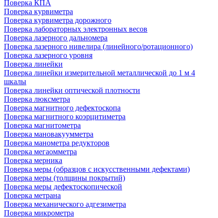
Поверка КПА
Поверка курвиметра
Поверка курвиметра дорожного
Поверка лабораторных электронных весов
Поверка лазерного дальномера
Поверка лазерного нивелира (линейного/ротационного)
Поверка лазерного уровня
Поверка линейки
Поверка линейки измерительной металлической до 1 м 4
шкалы
Поверка линейки оптической плотности
Поверка люксметра
Поверка магнитного дефектоскопа
Поверка магнитного коэрцитиметра
Поверка магнитометра
Поверка мановакуумметра
Поверка манометра редукторов
Поверка мегаомметра
Поверка мерника
Поверка меры (образцов с искусственными дефектами)
Поверка меры (толщины покрытий)
Поверка меры дефектоскопической
Поверка метрана
Поверка механического адгезиметра
Поверка микрометра