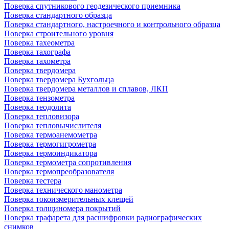
Поверка спутникового геодезического приемника
Поверка стандартного образца
Поверка стандартного, настроечного и контрольного образца
Поверка строительного уровня
Поверка тахеометра
Поверка тахографа
Поверка тахометра
Поверка твердомера
Поверка твердомера Бухгольца
Поверка твердомера металлов и сплавов, ЛКП
Поверка тензометра
Поверка теодолита
Поверка тепловизора
Поверка тепловычислителя
Поверка термоанемометра
Поверка термогигрометра
Поверка термоиндикатора
Поверка термометра сопротивления
Поверка термопреобразователя
Поверка тестера
Поверка технического манометра
Поверка токоизмерительных клещей
Поверка толщиномера покрытий
Поверка трафарета для расшифровки радиографических
снимков