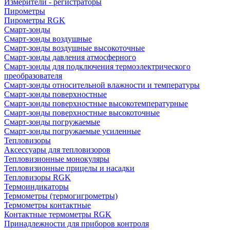
Измерители - регистраторы
Пирометры
Пирометры RGK
Смарт-зонды
Смарт-зонды воздушные
Смарт-зонды воздушные высокоточные
Смарт-зонды давления атмосферного
Смарт-зонды для подключения термоэлектрического
преобразователя
Смарт-зонды относительной влажности и температуры
Смарт-зонды поверхностные
Смарт-зонды поверхностные высокотемпературные
Смарт-зонды поверхностные высокоточные
Смарт-зонды погружаемые
Смарт-зонды погружаемые усиленные
Тепловизоры
Аксессуары для тепловизоров
Тепловизионные монокуляры
Тепловизионные прицелы и насадки
Тепловизоры RGK
Термоиндикаторы
Термометры (термогигрометры)
Термометры контактные
Контактные термометры RGK
Принадлежности для приборов контроля