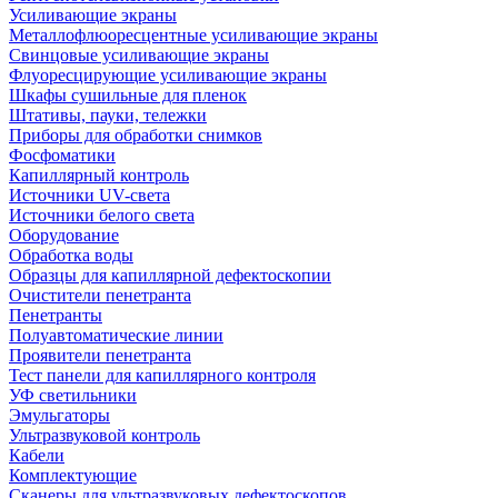
Усиливающие экраны
Металлофлюоресцентные усиливающие экраны
Свинцовые усиливающие экраны
Флуоресцирующие усиливающие экраны
Шкафы сушильные для пленок
Штативы, пауки, тележки
Приборы для обработки снимков
Фосфоматики
Капиллярный контроль
Источники UV-света
Источники белого света
Оборудование
Обработка воды
Образцы для капиллярной дефектоскопии
Очистители пенетранта
Пенетранты
Полуавтоматические линии
Проявители пенетранта
Тест панели для капиллярного контроля
УФ светильники
Эмульгаторы
Ультразвуковой контроль
Кабели
Комплектующие
Сканеры для ультразвуковых дефектоскопов