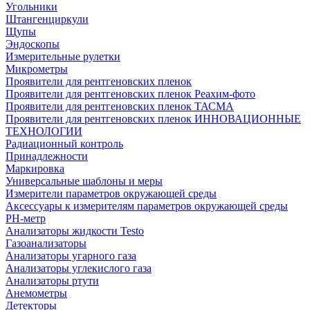
Угольники
Штангенциркули
Щупы
Эндоскопы
Измерительные рулетки
Микрометры
Проявители для рентгеновских пленок
Проявители для рентгеновских пленок Реахим-фото
Проявители для рентгеновских пленок ТАСМА
Проявители для рентгеновских пленок ИННОВАЦИОННЫЕ
ТЕХНОЛОГИИ
Радиационный контроль
Принадлежности
Маркировка
Универсальные шаблоны и меры
Измерители параметров окружающей среды
Аксессуары к измерителям параметров окружающей среды
PH-метр
Анализаторы жидкости Testo
Газоанализаторы
Анализаторы угарного газа
Анализаторы углекислого газа
Анализаторы ртути
Анемометры
Детекторы