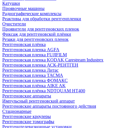
Катушки
Проявочные машины
Радиографические комплексы
Реактивы для обработки рентгенпленки
Очистители
Проявители для рентгеновских пленок
Фиксаж для рентгеновской плёнки
Резаки для рентгеновских пленок
Рентгеновская плёнка
Рентгеновская пленка AGFA
Рентгеновская пленка FUJIFILM
Рентгеновская пленка KODAK Carestream Industrex
Рентгеновская пленка АСК-РЕНТГЕН
Рентгеновская пленка Литас
Рентгеновская пленка ТАСМА
Рентгеновская пленка ФОМАКС
Рентгеновская плёнка AIKE AK
Рентгеновская плёнка NDTQUAM HT400
Рентгеновские аппараты
Импульсный рентгеновский аппарат
Рентгеновские аппараты постоянного действия
Стационарные
Рентгеновские кроулеры
Рентгеновские томографы
Рентгенотелевизионные установки