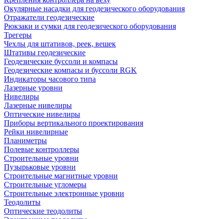
Окулярные насадки для геодезического оборудования
Отражатели геодезические
Рюкзаки и сумки для геодезического оборудования
Трегеры
Чехлы для штативов, реек, вешек
Штативы геодезические
Геодезические буссоли и компасы
Геодезические компасы и буссоли RGK
Индикаторы часового типа
Лазерные уровни
Нивелиры
Лазерные нивелиры
Оптические нивелиры
Приборы вертикального проектирования
Рейки нивелирные
Планиметры
Полевые контроллеры
Строительные уровни
Пузырьковые уровни
Строительные магнитные уровни
Строительные угломеры
Строительные электронные уровни
Теодолиты
Оптические теодолиты