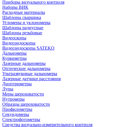
Приборы визуального контроля
Наборы ВИК
Расходные материалы
Шаблоны сварщика
Угломеры и уклономеры
Шаблоны радиусные
Шаблоны резьбовые
Видеоскопы
Видеоэндоскопы
Видеоэндоскопы SATEKO
Дальномеры
Курвиметры
Лазерные дальномеры
Оптические дальномеры
Ультразвуковые дальномеры
Лазерные датчики расстояния
Диоптриметры
Лупы
Меры шероховатости
Нутромеры
Образцы шероховатости
Профилометры
Секундомеры
Спектрофотометры
Средства визуально-измерительного контроля