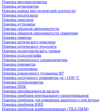
Поверка милливольтметра
Поверка мультиметра
Поверка набора мер оптической плотности
Поверка негатоскопа
Поверка нивелира
Поверка нутромера
Поверка образцов шероховатости
Поверка образцов шероховатости сравнения
Поверка омметра
Поверка оптического нивелира
Поверка оптического теодолита
Поверка цилиндрического уровня
Поверка осциллографа
Поверка переносного газоанализатора
Поверка пирометра
Поверка плотномера
Поверка поверочного угольника 90°
Поверка погружного термометра до +1100 °С
Поверка потенциометра
Поверка ППК
Поверка преобразователя расхода
Поверка приборов вертикального проектирования
Поверка приборов для измерения защитного слоя бетона
Поверка приборов КИП
Поверка приборов комбинированных (ТКА-ПКМ)