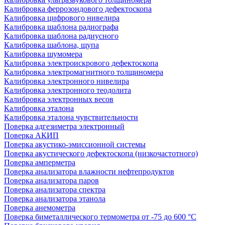
Калибровка феррозондового дефектоскопа
Калибровка цифрового нивелира
Калибровка шаблона радиографа
Калибровка шаблона радиусного
Калибровка шаблона, щупа
Калибровка шумомера
Калибровка электроискрового дефектоскопа
Калибровка электромагнитного толщиномера
Калибровка электронного нивелира
Калибровка электронного теодолита
Калибровка электронных весов
Калибровка эталона
Калибровка эталона чувствительности
Поверка адгезиметра электронный
Поверка АКИП
Поверка акустико-эмиссионной системы
Поверка акустического дефектоскопа (низкочастотного)
Поверка амперметра
Поверка анализатора влажности нефтепродуктов
Поверка анализатора паров
Поверка анализатора спектра
Поверка анализатора этанола
Поверка анемометра
Поверка биметаллического термометра от -75 до 600 °С