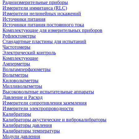
Радиоизмерительные приборы
Измерители иммитанса (RLC)
Измерители нелинейных искажений
Источники питания
Источники питания постоянного тока
Комплектующие для измерительных приборов
Рефлектометры
Стандартные пластины для испытаний
Частотомеры
Электрический контроль
Комплектующие
Амперметры
Вольтамперфазометры
Вольтметры
Киловольтметры
Милливольтметры
Высоковольтные испытательные аппараты
Давление и Расход
Измерители сопротивления заземления
Измерители электропроводности
Калибраторы
Калибраторы акустические и виброкалибраторы
Калибраторы давления
Калибраторы температуры
Модули давления