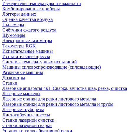
Измерители температуры и влажности
Комбинированные приборы
Логгеры данных
Оценка качества воздуха
Пылемеры
Счётчики сжатого воздуха
Шумомеры
Электронные тахометры
Тахометры RGK
Испытательные машины
Испытательные прессы
Системы температурных испытаний
Машины силовоспроизводящие (силозадающие)
Разрывные машины
Дозиметры
Станки
Лазерные аппараты 4в1: Сварка, зачистка шва, резка, очистка
Лазерные маркеры
Лазерные станки для резки листового металла
Лазерные станки для резки листового металла и трубы
Лазерные труборезы
Листогибочные прессы
Станки лазерной очистки
Станки лазерной сварки
Установки гидроабразивной резки