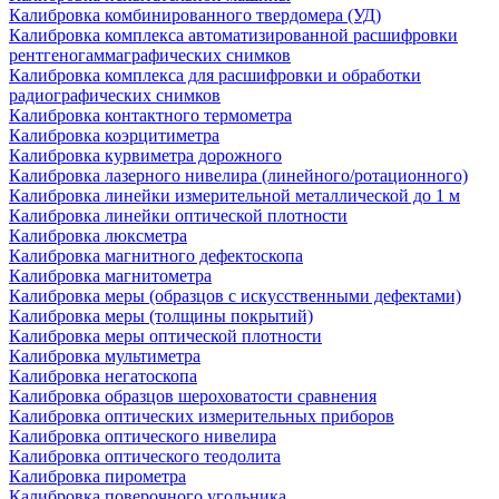
Калибровка комбинированного твердомера (УД)
Калибровка комплекса автоматизированной расшифровки
рентгеногаммаграфических снимков
Калибровка комплекса для расшифровки и обработки
радиографических снимков
Калибровка контактного термометра
Калибровка коэрцитиметра
Калибровка курвиметра дорожного
Калибровка лазерного нивелира (линейного/ротационного)
Калибровка линейки измерительной металлической до 1 м
Калибровка линейки оптической плотности
Калибровка люксметра
Калибровка магнитного дефектоскопа
Калибровка магнитометра
Калибровка меры (образцов с искусственными дефектами)
Калибровка меры (толщины покрытий)
Калибровка меры оптической плотности
Калибровка мультиметра
Калибровка негатоскопа
Калибровка образцов шероховатости сравнения
Калибровка оптических измерительных приборов
Калибровка оптического нивелира
Калибровка оптического теодолита
Калибровка пирометра
Калибровка поверочного угольника