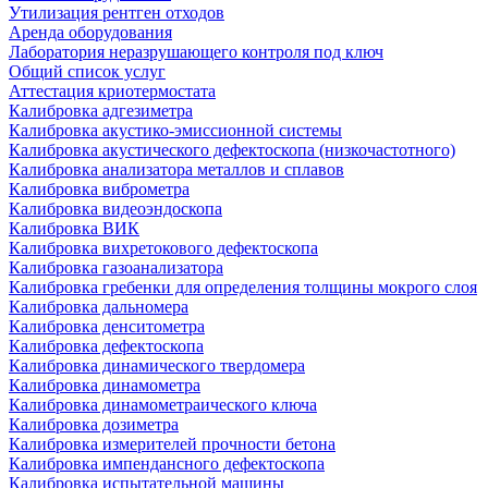
Утилизация рентген отходов
Аренда оборудования
Лаборатория неразрушающего контроля под ключ
Общий список услуг
Аттестация криотермостата
Калибровка адгезиметра
Калибровка акустико-эмиссионной системы
Калибровка акустического дефектоскопа (низкочастотного)
Калибровка анализатора металлов и сплавов
Калибровка виброметра
Калибровка видеоэндоскопа
Калибровка ВИК
Калибровка вихретокового дефектоскопа
Калибровка газоанализатора
Калибровка гребенки для определения толщины мокрого слоя
Калибровка дальномера
Калибровка денситометра
Калибровка дефектоскопа
Калибровка динамического твердомера
Калибровка динамометра
Калибровка динамометраического ключа
Калибровка дозиметра
Калибровка измерителей прочности бетона
Калибровка импендансного дефектоскопа
Калибровка испытательной машины