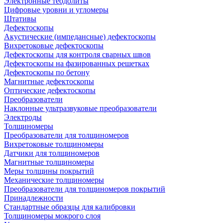
Электронные теодолиты
Цифровые уровни и угломеры
Штативы
Дефектоскопы
Акустические (импедансные) дефектоскопы
Вихретоковые дефектоскопы
Дефектоскопы для контроля сварных швов
Дефектоскопы на фазированных решетках
Дефектоскопы по бетону
Магнитные дефектоскопы
Оптические дефектоскопы
Преобразователи
Наклонные ультразвуковые преобразователи
Электроды
Толщиномеры
Преобразователи для толщиномеров
Вихретоковые толщиномеры
Датчики для толщиномеров
Магнитные толщиномеры
Меры толщины покрытий
Механические толщиномеры
Преобразователи для толщиномеров покрытий
Принадлежности
Стандартные образцы для калибровки
Толщиномеры мокрого слоя