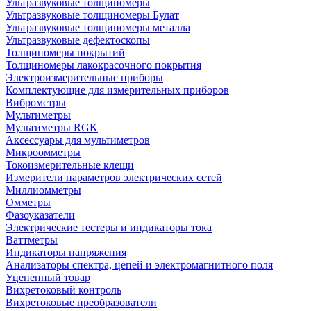
Ультразвуковые толщиномеры
Ультразвуковые толщиномеры Булат
Ультразвуковые толщиномеры металла
Ультразвуковые дефектоскопы
Толщиномеры покрытий
Толщиномеры лакокрасочного покрытия
Электроизмерительные приборы
Комплектующие для измерительных приборов
Виброметры
Мультиметры
Мультиметры RGK
Аксессуары для мультиметров
Микроомметры
Токоизмерительные клещи
Измерители параметров электрических сетей
Миллиомметры
Омметры
Фазоуказатели
Электрические тестеры и индикаторы тока
Ваттметры
Индикаторы напряжения
Анализаторы спектра, цепей и электромагнитного поля
Уцененный товар
Вихретоковый контроль
Вихретоковые преобразователи