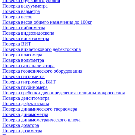
Поверка брускового уровня
Поверка вакуумметра
Поверка варметра
Поверка весов
Поверка весов общего назначения до 100кг
Поверка виброметра
Поверка видеоэндоскопа
Поверка вискозиметра
Поверка ВИТ
Поверка вихретокового дефектоскопа
Поверка влагомера
Поверка вольтметра
Поверка газоанализатора
Поверка геодезического оборудования
Поверка гигрометра
Поверка гигрометра ВИТ
Поверка глубиномера
Поверка гребенки для определения толщины мокрого слоя
Поверка денситометра
Поверка дефектоскопа
Поверка динамического твердомера
Поверка динамометра
Поверка динамометраического ключа
Поверка дозатора
Поверка дозиметра