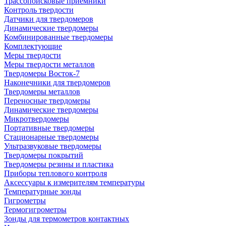
Трассопоисковые приемники
Контроль твердости
Датчики для твердомеров
Динамические твердомеры
Комбинированные твердомеры
Комплектующие
Меры твердости
Меры твердости металлов
Твердомеры Восток-7
Наконечники для твердомеров
Твердомеры металлов
Переносные твердомеры
Динамические твердомеры
Микротвердомеры
Портативные твердомеры
Стационарные твердомеры
Ультразвуковые твердомеры
Твердомеры покрытий
Твердомеры резины и пластика
Приборы теплового контроля
Аксессуары к измерителям температуры
Температурные зонды
Гигрометры
Термогигрометры
Зонды для термометров контактных