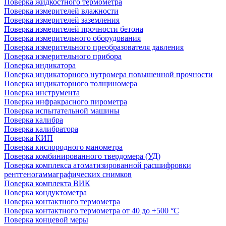
Поверка жидкостного термометра
Поверка измерителей влажности
Поверка измерителей заземления
Поверка измерителей прочности бетона
Поверка измерительного оборудования
Поверка измерительного преобразователя давления
Поверка измерительного прибора
Поверка индикатора
Поверка индикаторного нутромера повышенной прочности
Поверка индикаторного толщиномера
Поверка инструмента
Поверка инфракрасного пирометра
Поверка испытательной машины
Поверка калибра
Поверка калибратора
Поверка КИП
Поверка кислородного манометра
Поверка комбинированного твердомера (УД)
Поверка комплекса атоматизированной расшифровки
рентгеногаммаграфических снимков
Поверка комплекта ВИК
Поверка кондуктометра
Поверка контактного термометра
Поверка контактного термометра от 40 до +500 °С
Поверка концевой меры