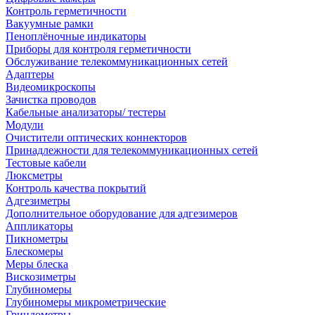
Контроль герметичности
Вакуумные рамки
Пеноплёночные индикаторы
Приборы для контроля герметичности
Обслуживание телекоммуникационных сетей
Адаптеры
Видеомикроскопы
Зачистка проводов
Кабельные анализаторы/ тестеры
Модули
Очистители оптических коннекторов
Принадлежности для телекоммуникационных сетей
Тестовые кабели
Люксметры
Контроль качества покрытий
Адгезиметры
Дополнительное оборудование для адгезимеров
Аппликаторы
Пикнометры
Блескомеры
Меры блеска
Вискозиметры
Глубиномеры
Глубиномеры микрометрические
Гриндометры