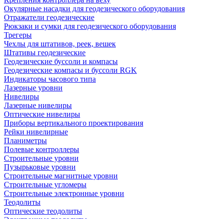
Окулярные насадки для геодезического оборудования
Отражатели геодезические
Рюкзаки и сумки для геодезического оборудования
Трегеры
Чехлы для штативов, реек, вешек
Штативы геодезические
Геодезические буссоли и компасы
Геодезические компасы и буссоли RGK
Индикаторы часового типа
Лазерные уровни
Нивелиры
Лазерные нивелиры
Оптические нивелиры
Приборы вертикального проектирования
Рейки нивелирные
Планиметры
Полевые контроллеры
Строительные уровни
Пузырьковые уровни
Строительные магнитные уровни
Строительные угломеры
Строительные электронные уровни
Теодолиты
Оптические теодолиты