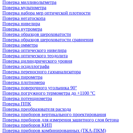
Поверка милливольтметра
Поверка мультиметра
Поверка набора мер оптической плотности
Поверка негатоскопа
Поверка нивелира
Поверка нутромера
Поверка образцов шероховатости
Поверка образцов шероховатости сравнения
Поверка омметра
Поверка оптического нивелира
Поверка оптического теодолита
Поверка цилиндрического уровня
Поверка осциллографа
Поверка переносного газоанализатора
Поверка пирометра
Поверка плотномера
Поверка поверочного угольника 90°
Поверка погружного термометра до +1100 °С
Поверка потенциометра
Поверка ППК
Поверка преобразователя расхода
Поверка приборов вертикального проектирования
Поверка приборов для измерения защитного слоя бетона
Поверка приборов КИП
Поверка приборов комбинированных (ТКА-ПКМ)