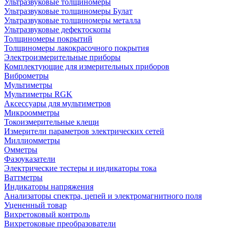
Ультразвуковые толщиномеры
Ультразвуковые толщиномеры Булат
Ультразвуковые толщиномеры металла
Ультразвуковые дефектоскопы
Толщиномеры покрытий
Толщиномеры лакокрасочного покрытия
Электроизмерительные приборы
Комплектующие для измерительных приборов
Виброметры
Мультиметры
Мультиметры RGK
Аксессуары для мультиметров
Микроомметры
Токоизмерительные клещи
Измерители параметров электрических сетей
Миллиомметры
Омметры
Фазоуказатели
Электрические тестеры и индикаторы тока
Ваттметры
Индикаторы напряжения
Анализаторы спектра, цепей и электромагнитного поля
Уцененный товар
Вихретоковый контроль
Вихретоковые преобразователи