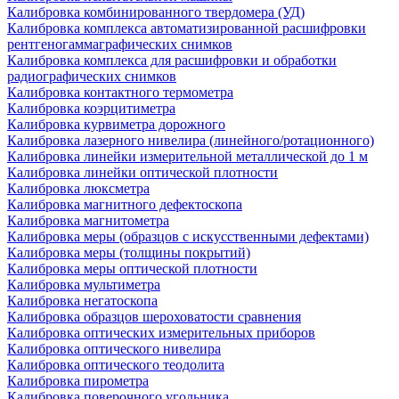
Калибровка комбинированного твердомера (УД)
Калибровка комплекса автоматизированной расшифровки
рентгеногаммаграфических снимков
Калибровка комплекса для расшифровки и обработки
радиографических снимков
Калибровка контактного термометра
Калибровка коэрцитиметра
Калибровка курвиметра дорожного
Калибровка лазерного нивелира (линейного/ротационного)
Калибровка линейки измерительной металлической до 1 м
Калибровка линейки оптической плотности
Калибровка люксметра
Калибровка магнитного дефектоскопа
Калибровка магнитометра
Калибровка меры (образцов с искусственными дефектами)
Калибровка меры (толщины покрытий)
Калибровка меры оптической плотности
Калибровка мультиметра
Калибровка негатоскопа
Калибровка образцов шероховатости сравнения
Калибровка оптических измерительных приборов
Калибровка оптического нивелира
Калибровка оптического теодолита
Калибровка пирометра
Калибровка поверочного угольника