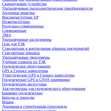
Сканирующие устройства
Ультразвуковые пьезоэлектрические преобразователи
Антенные решетки
Высокочастотные АР
Низкочастотные
Раздельно-совмещенные
Совмещенные
ЭМА
Ультразвуковые расходомеры
Гели для УЗК
Стандартные и контрольные образцы предприятий
Стандартные образцы
Ультразвуковые твердомеры
Учебные плакаты по УЗК
Геодезическое оборудование
GPS и Глонасс навигаторы
Туристические GPS и Глонасс навигаторы
Геодезические GPS и GNSS приемники
Геодезические аксессуары
Аккумуляторы для геодезического оборудования
Башмаки геодезические
Биподы и триподы
Вешки
Дорожная и строительная спецодежда
Крепления контроллера на веху