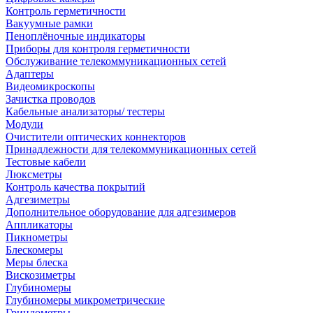
Контроль герметичности
Вакуумные рамки
Пеноплёночные индикаторы
Приборы для контроля герметичности
Обслуживание телекоммуникационных сетей
Адаптеры
Видеомикроскопы
Зачистка проводов
Кабельные анализаторы/ тестеры
Модули
Очистители оптических коннекторов
Принадлежности для телекоммуникационных сетей
Тестовые кабели
Люксметры
Контроль качества покрытий
Адгезиметры
Дополнительное оборудование для адгезимеров
Аппликаторы
Пикнометры
Блескомеры
Меры блеска
Вискозиметры
Глубиномеры
Глубиномеры микрометрические
Гриндометры