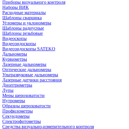
Приборы визуального контроля
Наборы ВИК
Расходные материалы
Шаблоны сварщика
Угломеры и уклономеры
Шаблоны радиусные
Шаблоны резьбовые
Видеоскопы
Видеоэндоскопы
Видеоэндоскопы SATEKO
Дальномеры
Курвиметры
Лазерные дальномеры
Оптические дальномеры
Ультразвуковые дальномеры
Лазерные датчики расстояния
Диоптриметры
Лупы
Меры шероховатости
Нутромеры
Образцы шероховатости
Профилометры
Секундомеры
Спектрофотометры
Средства визуально-измерительного контроля