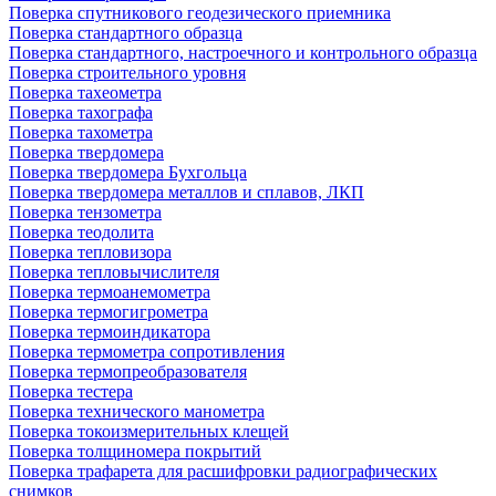
Поверка спутникового геодезического приемника
Поверка стандартного образца
Поверка стандартного, настроечного и контрольного образца
Поверка строительного уровня
Поверка тахеометра
Поверка тахографа
Поверка тахометра
Поверка твердомера
Поверка твердомера Бухгольца
Поверка твердомера металлов и сплавов, ЛКП
Поверка тензометра
Поверка теодолита
Поверка тепловизора
Поверка тепловычислителя
Поверка термоанемометра
Поверка термогигрометра
Поверка термоиндикатора
Поверка термометра сопротивления
Поверка термопреобразователя
Поверка тестера
Поверка технического манометра
Поверка токоизмерительных клещей
Поверка толщиномера покрытий
Поверка трафарета для расшифровки радиографических
снимков