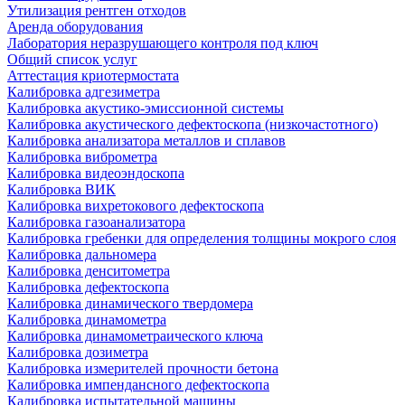
Утилизация рентген отходов
Аренда оборудования
Лаборатория неразрушающего контроля под ключ
Общий список услуг
Аттестация криотермостата
Калибровка адгезиметра
Калибровка акустико-эмиссионной системы
Калибровка акустического дефектоскопа (низкочастотного)
Калибровка анализатора металлов и сплавов
Калибровка виброметра
Калибровка видеоэндоскопа
Калибровка ВИК
Калибровка вихретокового дефектоскопа
Калибровка газоанализатора
Калибровка гребенки для определения толщины мокрого слоя
Калибровка дальномера
Калибровка денситометра
Калибровка дефектоскопа
Калибровка динамического твердомера
Калибровка динамометра
Калибровка динамометраического ключа
Калибровка дозиметра
Калибровка измерителей прочности бетона
Калибровка импендансного дефектоскопа
Калибровка испытательной машины