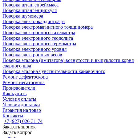
Поверка штангенрейсмаса
Поверка штангенциркуля
Поверка шумомера
Поверка электрокардиографа
Поверка электромагнитного толщиномера
Поверка электронного тахеометра
Поверка электронного теодолита
Поверка электронного термометра
Поверка электронного уровня
Поверка электронных весов
Поверка эталона (имитатора) вогнутости и выпуклости корня
сварного шва
Поверка эталона чувствительности канавочного
Ремонт дефектоскопа
Ремонт негатоскопа
Производители
Как купить
Условия оплаты
Условия доставки
Гарантия на товар
Контакты
+7 (927) 026-31-74
Заказать звонок
Задать вопрос