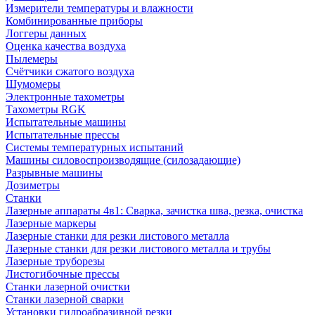
Измерители температуры и влажности
Комбинированные приборы
Логгеры данных
Оценка качества воздуха
Пылемеры
Счётчики сжатого воздуха
Шумомеры
Электронные тахометры
Тахометры RGK
Испытательные машины
Испытательные прессы
Системы температурных испытаний
Машины силовоспроизводящие (силозадающие)
Разрывные машины
Дозиметры
Станки
Лазерные аппараты 4в1: Сварка, зачистка шва, резка, очистка
Лазерные маркеры
Лазерные станки для резки листового металла
Лазерные станки для резки листового металла и трубы
Лазерные труборезы
Листогибочные прессы
Станки лазерной очистки
Станки лазерной сварки
Установки гидроабразивной резки