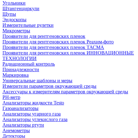
Угольники
Штангенциркули
Щупы
Эндоскопы
Измерительные рулетки
Микрометры
Проявители для рентгеновских пленок
Проявители для рентгеновских пленок Реахим-фото
Проявители для рентгеновских пленок ТАСМА
Проявители для рентгеновских пленок ИННОВАЦИОННЫЕ
ТЕХНОЛОГИИ
Радиационный контроль
Принадлежности
Маркировка
Универсальные шаблоны и меры
Измерители параметров окружающей среды
Аксессуары к измерителям параметров окружающей среды
PH-метр
Анализаторы жидкости Testo
Газоанализаторы
Анализаторы угарного газа
Анализаторы углекислого газа
Анализаторы ртути
Анемометры
Детекторы