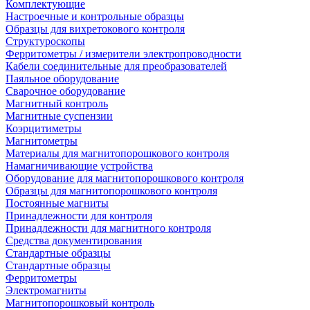
Комплектующие
Настроечные и контрольные образцы
Образцы для вихретокового контроля
Структуроскопы
Ферритометры / измерители электропроводности
Кабели соединительные для преобразователей
Паяльное оборудование
Сварочное оборудование
Магнитный контроль
Магнитные суспензии
Коэрцитиметры
Магнитометры
Материалы для магнитопорошкового контроля
Намагничивающие устройства
Оборудование для магнитопорошкового контроля
Образцы для магнитопорошкового контроля
Постоянные магниты
Принадлежности для контроля
Принадлежности для магнитного контроля
Средства документирования
Стандартные образцы
Стандартные образцы
Ферритометры
Электромагниты
Магнитопорошковый контроль