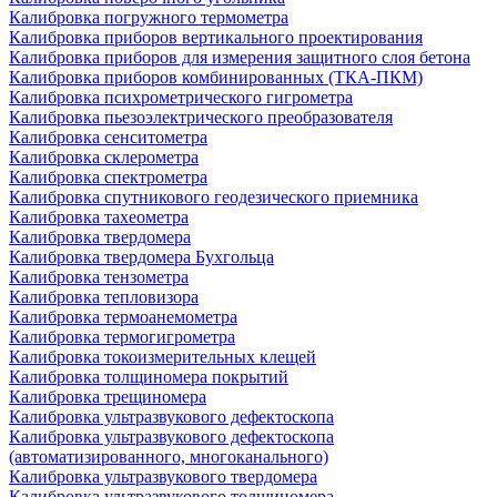
Калибровка погружного термометра
Калибровка приборов вертикального проектирования
Калибровка приборов для измерения защитного слоя бетона
Калибровка приборов комбинированных (ТКА-ПКМ)
Калибровка психрометрического гигрометра
Калибровка пьезоэлектрического преобразователя
Калибровка сенситометра
Калибровка склерометра
Калибровка спектрометра
Калибровка спутникового геодезического приемника
Калибровка тахеометра
Калибровка твердомера
Калибровка твердомера Бухгольца
Калибровка тензометра
Калибровка тепловизора
Калибровка термоанемометра
Калибровка термогигрометра
Калибровка токоизмерительных клещей
Калибровка толщиномера покрытий
Калибровка трещиномера
Калибровка ультразвукового дефектоскопа
Калибровка ультразвукового дефектоскопа
(автоматизированного, многоканального)
Калибровка ультразвукового твердомера
Калибровка ультразвукового толщиномера