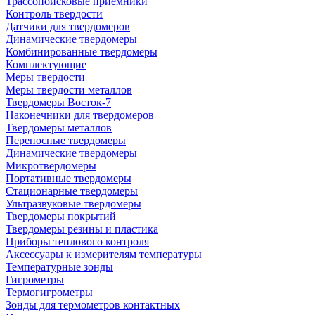
Трассопоисковые приемники
Контроль твердости
Датчики для твердомеров
Динамические твердомеры
Комбинированные твердомеры
Комплектующие
Меры твердости
Меры твердости металлов
Твердомеры Восток-7
Наконечники для твердомеров
Твердомеры металлов
Переносные твердомеры
Динамические твердомеры
Микротвердомеры
Портативные твердомеры
Стационарные твердомеры
Ультразвуковые твердомеры
Твердомеры покрытий
Твердомеры резины и пластика
Приборы теплового контроля
Аксессуары к измерителям температуры
Температурные зонды
Гигрометры
Термогигрометры
Зонды для термометров контактных