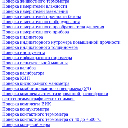
Поверка жидкостного термометра
Поверка измерителей влажности
Поверка измерителей заземления
Поверка измерителей прочности бетона
Поверка измерительного оборудования
Поверка измерительного преобразователя давления
Поверка измерительного прибора
Поверка индикатора
Поверка индикаторного нутромера повышенной прочности
Поверка индикаторного толщиномера
Поверка инструмента
Поверка инфракрасного пирометра
Поверка испытательной машины
Поверка калибра
Поверка калибратора
Поверка КИП
Поверка кислородного манометра
Поверка комбинированного твердомера (УД)
Поверка комплекса атоматизированной расшифровки
рентгеногаммаграфических снимков
Поверка комплекта ВИК
Поверка кондуктометра
Поверка контактного термометра
Поверка контактного термометра от 40 до +500 °С
Поверка концевой меры