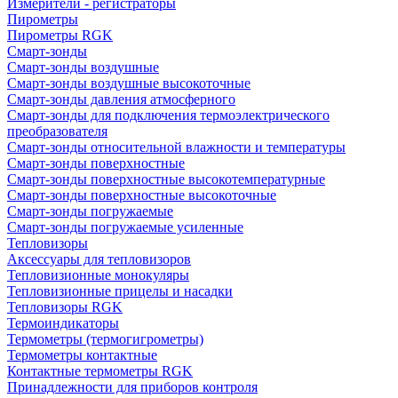
Измерители - регистраторы
Пирометры
Пирометры RGK
Смарт-зонды
Смарт-зонды воздушные
Смарт-зонды воздушные высокоточные
Смарт-зонды давления атмосферного
Смарт-зонды для подключения термоэлектрического
преобразователя
Смарт-зонды относительной влажности и температуры
Смарт-зонды поверхностные
Смарт-зонды поверхностные высокотемпературные
Смарт-зонды поверхностные высокоточные
Смарт-зонды погружаемые
Смарт-зонды погружаемые усиленные
Тепловизоры
Аксессуары для тепловизоров
Тепловизионные монокуляры
Тепловизионные прицелы и насадки
Тепловизоры RGK
Термоиндикаторы
Термометры (термогигрометры)
Термометры контактные
Контактные термометры RGK
Принадлежности для приборов контроля