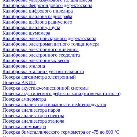
Калибровка феррозондового дефектоскопа
Калибровка цифрового нивелира
Калибровка шаблона радиографа
Калибровка шаблона радиусного
Калибровка шаблона, щупа
Калибровка шумомера
Калибровка электроискрового дефектоскопа
Калибровка электромагнитного толщиномера
Калибровка электронного нивелира
Калибровка электронного теодолита
Калибровка электронных весов
Калибровка эталона
Калибровка эталона чувствительности
Поверка адгезиметра электронный
Поверка АКИП
Поверка акустико-эмиссионной системы
Поверка акустического дефектоскопа (низкочастотного)
Поверка амперметра
Поверка анализатора влажности нефтепродуктов
Поверка анализатора паров
Поверка анализатора спектра
Поверка анализатора этанола
Поверка анемометра
Поверка биметаллического термометра от -75 до 600 °С