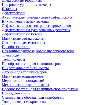
Электронные теодолиты
Цифровые уровни и угломеры
Штативы
Дефектоскопы
Акустические (импедансные) дефектоскопы
Вихретоковые дефектоскопы
Дефектоскопы для контроля сварных швов
Дефектоскопы на фазированных решетках
Дефектоскопы по бетону
Магнитные дефектоскопы
Оптические дефектоскопы
Преобразователи
Наклонные ультразвуковые преобразователи
Электроды
Толщиномеры
Преобразователи для толщиномеров
Вихретоковые толщиномеры
Датчики для толщиномеров
Магнитные толщиномеры
Меры толщины покрытий
Механические толщиномеры
Преобразователи для толщиномеров покрытий
Принадлежности
Стандартные образцы для калибровки
Толщиномеры мокрого слоя