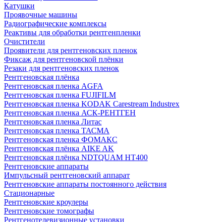
Катушки
Проявочные машины
Радиографические комплексы
Реактивы для обработки рентгенпленки
Очистители
Проявители для рентгеновских пленок
Фиксаж для рентгеновской плёнки
Резаки для рентгеновских пленок
Рентгеновская плёнка
Рентгеновская пленка AGFA
Рентгеновская пленка FUJIFILM
Рентгеновская пленка KODAK Carestream Industrex
Рентгеновская пленка АСК-РЕНТГЕН
Рентгеновская пленка Литас
Рентгеновская пленка ТАСМА
Рентгеновская пленка ФОМАКС
Рентгеновская плёнка AIKE AK
Рентгеновская плёнка NDTQUAM HT400
Рентгеновские аппараты
Импульсный рентгеновский аппарат
Рентгеновские аппараты постоянного действия
Стационарные
Рентгеновские кроулеры
Рентгеновские томографы
Рентгенотелевизионные установки