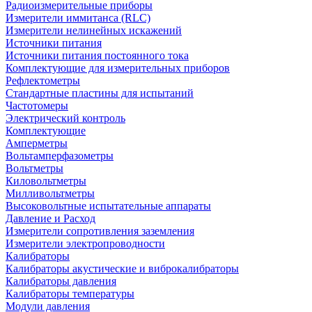
Радиоизмерительные приборы
Измерители иммитанса (RLC)
Измерители нелинейных искажений
Источники питания
Источники питания постоянного тока
Комплектующие для измерительных приборов
Рефлектометры
Стандартные пластины для испытаний
Частотомеры
Электрический контроль
Комплектующие
Амперметры
Вольтамперфазометры
Вольтметры
Киловольтметры
Милливольтметры
Высоковольтные испытательные аппараты
Давление и Расход
Измерители сопротивления заземления
Измерители электропроводности
Калибраторы
Калибраторы акустические и виброкалибраторы
Калибраторы давления
Калибраторы температуры
Модули давления