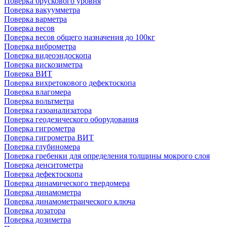
Поверка брускового уровня
Поверка вакуумметра
Поверка варметра
Поверка весов
Поверка весов общего назначения до 100кг
Поверка виброметра
Поверка видеоэндоскопа
Поверка вискозиметра
Поверка ВИТ
Поверка вихретокового дефектоскопа
Поверка влагомера
Поверка вольтметра
Поверка газоанализатора
Поверка геодезического оборудования
Поверка гигрометра
Поверка гигрометра ВИТ
Поверка глубиномера
Поверка гребенки для определения толщины мокрого слоя
Поверка денситометра
Поверка дефектоскопа
Поверка динамического твердомера
Поверка динамометра
Поверка динамометраического ключа
Поверка дозатора
Поверка дозиметра