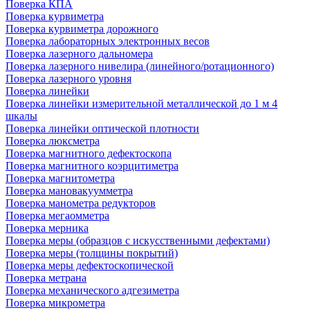
Поверка КПА
Поверка курвиметра
Поверка курвиметра дорожного
Поверка лабораторных электронных весов
Поверка лазерного дальномера
Поверка лазерного нивелира (линейного/ротационного)
Поверка лазерного уровня
Поверка линейки
Поверка линейки измерительной металлической до 1 м 4
шкалы
Поверка линейки оптической плотности
Поверка люксметра
Поверка магнитного дефектоскопа
Поверка магнитного коэрцитиметра
Поверка магнитометра
Поверка мановакуумметра
Поверка манометра редукторов
Поверка мегаомметра
Поверка мерника
Поверка меры (образцов с искусственными дефектами)
Поверка меры (толщины покрытий)
Поверка меры дефектоскопической
Поверка метрана
Поверка механического адгезиметра
Поверка микрометра