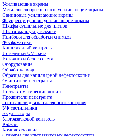
Усиливающие экраны
Металлофлюоресцентные усиливающие экраны
Свинцовые усиливающие экраны
Флуоресцирующие усиливающие экраны
Шкафы сушильные для пленок
Штативы, пауки, тележки
Приборы для обработки снимков
Фосфоматики
Капиллярный контроль
Источники UV-света
Источники белого света
Оборудование
Обработка воды
Образцы для капиллярной дефектоскопии
Очистители пенетранта
Пенетранты
Полуавтоматические линии
Проявители пенетранта
Тест панели для капиллярного контроля
УФ светильники
Эмульгаторы
Ультразвуковой контроль
Кабели
Комплектующие
Сканеры для ультразвуковых дефектоскопов