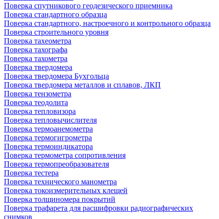
Поверка спутникового геодезического приемника
Поверка стандартного образца
Поверка стандартного, настроечного и контрольного образца
Поверка строительного уровня
Поверка тахеометра
Поверка тахографа
Поверка тахометра
Поверка твердомера
Поверка твердомера Бухгольца
Поверка твердомера металлов и сплавов, ЛКП
Поверка тензометра
Поверка теодолита
Поверка тепловизора
Поверка тепловычислителя
Поверка термоанемометра
Поверка термогигрометра
Поверка термоиндикатора
Поверка термометра сопротивления
Поверка термопреобразователя
Поверка тестера
Поверка технического манометра
Поверка токоизмерительных клещей
Поверка толщиномера покрытий
Поверка трафарета для расшифровки радиографических
снимков