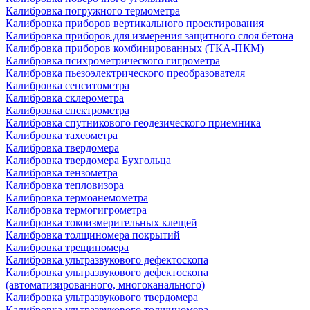
Калибровка погружного термометра
Калибровка приборов вертикального проектирования
Калибровка приборов для измерения защитного слоя бетона
Калибровка приборов комбинированных (ТКА-ПКМ)
Калибровка психрометрического гигрометра
Калибровка пьезоэлектрического преобразователя
Калибровка сенситометра
Калибровка склерометра
Калибровка спектрометра
Калибровка спутникового геодезического приемника
Калибровка тахеометра
Калибровка твердомера
Калибровка твердомера Бухгольца
Калибровка тензометра
Калибровка тепловизора
Калибровка термоанемометра
Калибровка термогигрометра
Калибровка токоизмерительных клещей
Калибровка толщиномера покрытий
Калибровка трещиномера
Калибровка ультразвукового дефектоскопа
Калибровка ультразвукового дефектоскопа
(автоматизированного, многоканального)
Калибровка ультразвукового твердомера
Калибровка ультразвукового толщиномера