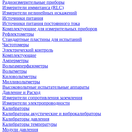
Радиоизмерительные приборы
Измерители иммитанса (RLC)
Измерители нелинейных искажений
Источники питания
Источники питания постоянного тока
Комплектующие для измерительных приборов
Рефлектометры
Стандартные пластины для испытаний
Частотомеры
Электрический контроль
Комплектующие
Амперметры
Вольтамперфазометры
Вольтметры
Киловольтметры
Милливольтметры
Высоковольтные испытательные аппараты
Давление и Расход
Измерители сопротивления заземления
Измерители электропроводности
Калибраторы
Калибраторы акустические и виброкалибраторы
Калибраторы давления
Калибраторы температуры
Модули давления