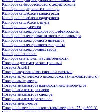
Калибровка феррозондового дефектоскопа
Калибровка цифрового нивелира
Калибровка шаблона радиографа
Калибровка шаблона радиусного
Калибровка шаблона, щупа
Калибровка шумомера
Калибровка электроискрового дефектоскопа
Калибровка электромагнитного толщиномера
Калибровка электронного нивелира
Калибровка электронного теодолита
Калибровка электронных весов
Калибровка эталона
Калибровка эталона чувствительности
Поверка адгезиметра электронный
Поверка АКИП
Поверка акустико-эмиссионной системы
Поверка акустического дефектоскопа (низкочастотного)
Поверка амперметра
Поверка анализатора влажности нефтепродуктов
Поверка анализатора паров
Поверка анализатора спектра
Поверка анализатора этанола
Поверка анемометра
Поверка биметаллического термометра от -75 до 600 °С