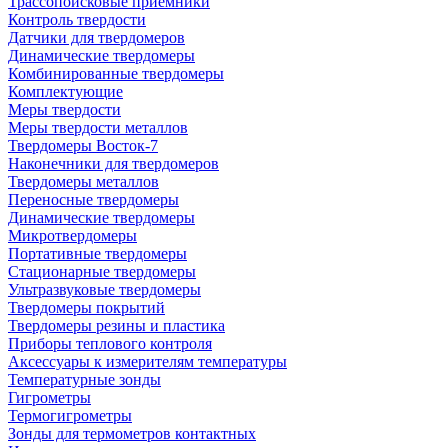
Трассопоисковые приемники
Контроль твердости
Датчики для твердомеров
Динамические твердомеры
Комбинированные твердомеры
Комплектующие
Меры твердости
Меры твердости металлов
Твердомеры Восток-7
Наконечники для твердомеров
Твердомеры металлов
Переносные твердомеры
Динамические твердомеры
Микротвердомеры
Портативные твердомеры
Стационарные твердомеры
Ультразвуковые твердомеры
Твердомеры покрытий
Твердомеры резины и пластика
Приборы теплового контроля
Аксессуары к измерителям температуры
Температурные зонды
Гигрометры
Термогигрометры
Зонды для термометров контактных