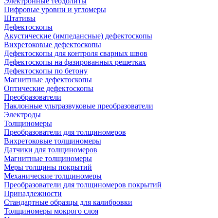
Электронные теодолиты
Цифровые уровни и угломеры
Штативы
Дефектоскопы
Акустические (импедансные) дефектоскопы
Вихретоковые дефектоскопы
Дефектоскопы для контроля сварных швов
Дефектоскопы на фазированных решетках
Дефектоскопы по бетону
Магнитные дефектоскопы
Оптические дефектоскопы
Преобразователи
Наклонные ультразвуковые преобразователи
Электроды
Толщиномеры
Преобразователи для толщиномеров
Вихретоковые толщиномеры
Датчики для толщиномеров
Магнитные толщиномеры
Меры толщины покрытий
Механические толщиномеры
Преобразователи для толщиномеров покрытий
Принадлежности
Стандартные образцы для калибровки
Толщиномеры мокрого слоя