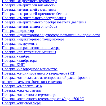
Поверка жидкостного термометра
Поверка измерителей влажности
Поверка измерителей заземления
Поверка измерителей прочности бетона
Поверка измерительного оборудования
Поверка измерительного преобразователя давления
Поверка измерительного прибора
Поверка индикатора
Поверка индикаторного нутромера повышенной прочности
Поверка индикаторного толщиномера
Поверка инструмента
Поверка инфракрасного пирометра
Поверка испытательной машины
Поверка калибра
Поверка калибратора
Поверка КИП
Поверка кислородного манометра
Поверка комбинированного твердомера (УД)
Поверка комплекса атоматизированной расшифровки
рентгеногаммаграфических снимков
Поверка комплекта ВИК
Поверка кондуктометра
Поверка контактного термометра
Поверка контактного термометра от 40 до +500 °С
Поверка концевой меры