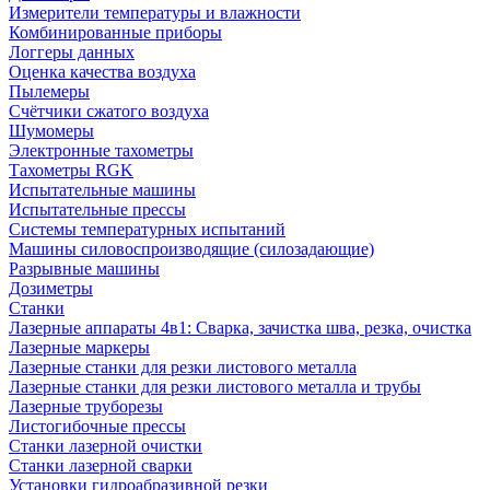
Измерители температуры и влажности
Комбинированные приборы
Логгеры данных
Оценка качества воздуха
Пылемеры
Счётчики сжатого воздуха
Шумомеры
Электронные тахометры
Тахометры RGK
Испытательные машины
Испытательные прессы
Системы температурных испытаний
Машины силовоспроизводящие (силозадающие)
Разрывные машины
Дозиметры
Станки
Лазерные аппараты 4в1: Сварка, зачистка шва, резка, очистка
Лазерные маркеры
Лазерные станки для резки листового металла
Лазерные станки для резки листового металла и трубы
Лазерные труборезы
Листогибочные прессы
Станки лазерной очистки
Станки лазерной сварки
Установки гидроабразивной резки