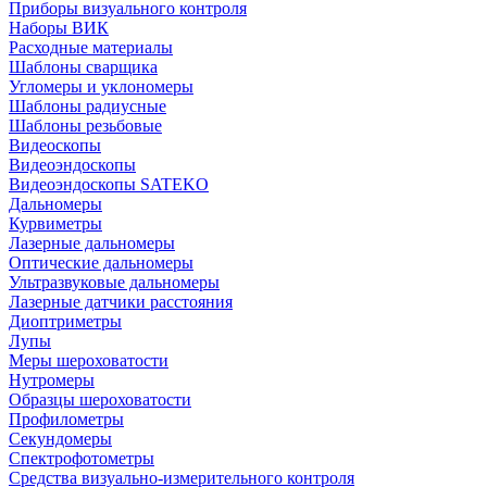
Приборы визуального контроля
Наборы ВИК
Расходные материалы
Шаблоны сварщика
Угломеры и уклономеры
Шаблоны радиусные
Шаблоны резьбовые
Видеоскопы
Видеоэндоскопы
Видеоэндоскопы SATEKO
Дальномеры
Курвиметры
Лазерные дальномеры
Оптические дальномеры
Ультразвуковые дальномеры
Лазерные датчики расстояния
Диоптриметры
Лупы
Меры шероховатости
Нутромеры
Образцы шероховатости
Профилометры
Секундомеры
Спектрофотометры
Средства визуально-измерительного контроля