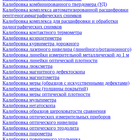
Калибровка комбинированного твердомера (УД)
Калибровка комплекса автоматизированной расшифровки
рентгеногаммаграфических снимков
Калибровка комплекса для расшифровки и обработки
радиографических снимков
Калибровка контактного термометра
Калибровка коэрцитиметра
Калибровка курвиметра дорожного
Калибровка лазерного нивелира (линейного/ротационного)
Калибровка линейки измерительной металлической до 1 м
Калибровка линейки оптической плотности
Калибровка люксметра
Калибровка магнитного дефектоскопа
Калибровка магнитометра
Калибровка меры (образцов с искусственными дефектами)
Калибровка меры (толщины покрытий)
Калибровка меры оптической плотности
Калибровка мультиметра
Калибровка негатоскопа
Калибровка образцов шероховатости сравнения
Калибровка оптических измерительных приборов
Калибровка оптического нивелира
Калибровка оптического теодолита
Калибровка пирометра
Калибровка поверочного угольника