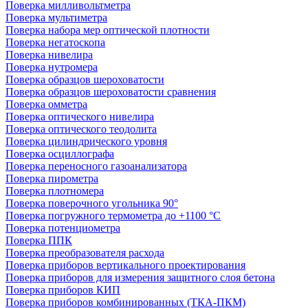
Поверка милливольтметра
Поверка мультиметра
Поверка набора мер оптической плотности
Поверка негатоскопа
Поверка нивелира
Поверка нутромера
Поверка образцов шероховатости
Поверка образцов шероховатости сравнения
Поверка омметра
Поверка оптического нивелира
Поверка оптического теодолита
Поверка цилиндрического уровня
Поверка осциллографа
Поверка переносного газоанализатора
Поверка пирометра
Поверка плотномера
Поверка поверочного угольника 90°
Поверка погружного термометра до +1100 °С
Поверка потенциометра
Поверка ППК
Поверка преобразователя расхода
Поверка приборов вертикального проектирования
Поверка приборов для измерения защитного слоя бетона
Поверка приборов КИП
Поверка приборов комбинированных (ТКА-ПКМ)