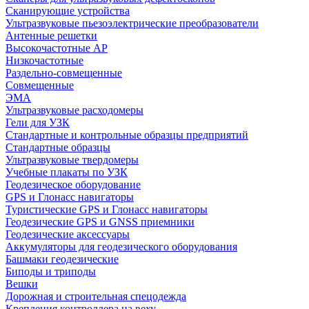
Сканирующие устройства
Ультразвуковые пьезоэлектрические преобразователи
Антенные решетки
Высокочастотные АР
Низкочастотные
Раздельно-совмещенные
Совмещенные
ЭМА
Ультразвуковые расходомеры
Гели для УЗК
Стандартные и контрольные образцы предприятий
Стандартные образцы
Ультразвуковые твердомеры
Учебные плакаты по УЗК
Геодезическое оборудование
GPS и Глонасс навигаторы
Туристические GPS и Глонасс навигаторы
Геодезические GPS и GNSS приемники
Геодезические аксессуары
Аккумуляторы для геодезического оборудования
Башмаки геодезические
Биподы и триподы
Вешки
Дорожная и строительная спецодежда
Крепления контроллера на веху