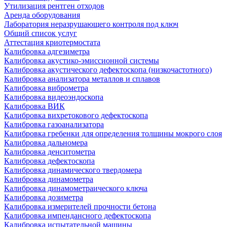
Утилизация рентген отходов
Аренда оборудования
Лаборатория неразрушающего контроля под ключ
Общий список услуг
Аттестация криотермостата
Калибровка адгезиметра
Калибровка акустико-эмиссионной системы
Калибровка акустического дефектоскопа (низкочастотного)
Калибровка анализатора металлов и сплавов
Калибровка виброметра
Калибровка видеоэндоскопа
Калибровка ВИК
Калибровка вихретокового дефектоскопа
Калибровка газоанализатора
Калибровка гребенки для определения толщины мокрого слоя
Калибровка дальномера
Калибровка денситометра
Калибровка дефектоскопа
Калибровка динамического твердомера
Калибровка динамометра
Калибровка динамометраического ключа
Калибровка дозиметра
Калибровка измерителей прочности бетона
Калибровка импендансного дефектоскопа
Калибровка испытательной машины