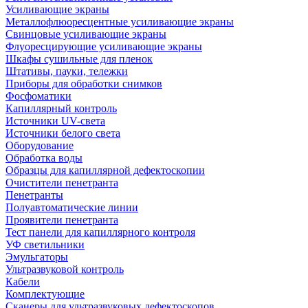
Усиливающие экраны
Металлофлюоресцентные усиливающие экраны
Свинцовые усиливающие экраны
Флуоресцирующие усиливающие экраны
Шкафы сушильные для пленок
Штативы, пауки, тележки
Приборы для обработки снимков
Фосфоматики
Капиллярный контроль
Источники UV-света
Источники белого света
Оборудование
Обработка воды
Образцы для капиллярной дефектоскопии
Очистители пенетранта
Пенетранты
Полуавтоматические линии
Проявители пенетранта
Тест панели для капиллярного контроля
УФ светильники
Эмульгаторы
Ультразвуковой контроль
Кабели
Комплектующие
Сканеры для ультразвуковых дефектоскопов