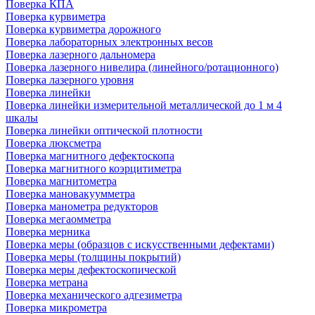
Поверка КПА
Поверка курвиметра
Поверка курвиметра дорожного
Поверка лабораторных электронных весов
Поверка лазерного дальномера
Поверка лазерного нивелира (линейного/ротационного)
Поверка лазерного уровня
Поверка линейки
Поверка линейки измерительной металлической до 1 м 4
шкалы
Поверка линейки оптической плотности
Поверка люксметра
Поверка магнитного дефектоскопа
Поверка магнитного коэрцитиметра
Поверка магнитометра
Поверка мановакуумметра
Поверка манометра редукторов
Поверка мегаомметра
Поверка мерника
Поверка меры (образцов с искусственными дефектами)
Поверка меры (толщины покрытий)
Поверка меры дефектоскопической
Поверка метрана
Поверка механического адгезиметра
Поверка микрометра