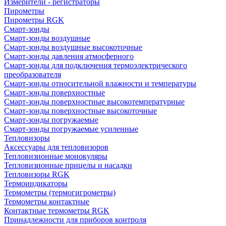
Измерители - регистраторы
Пирометры
Пирометры RGK
Смарт-зонды
Смарт-зонды воздушные
Смарт-зонды воздушные высокоточные
Смарт-зонды давления атмосферного
Смарт-зонды для подключения термоэлектрического
преобразователя
Смарт-зонды относительной влажности и температуры
Смарт-зонды поверхностные
Смарт-зонды поверхностные высокотемпературные
Смарт-зонды поверхностные высокоточные
Смарт-зонды погружаемые
Смарт-зонды погружаемые усиленные
Тепловизоры
Аксессуары для тепловизоров
Тепловизионные монокуляры
Тепловизионные прицелы и насадки
Тепловизоры RGK
Термоиндикаторы
Термометры (термогигрометры)
Термометры контактные
Контактные термометры RGK
Принадлежности для приборов контроля