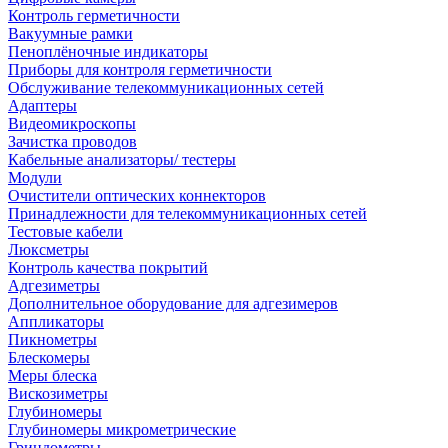
Контроль герметичности
Вакуумные рамки
Пеноплёночные индикаторы
Приборы для контроля герметичности
Обслуживание телекоммуникационных сетей
Адаптеры
Видеомикроскопы
Зачистка проводов
Кабельные анализаторы/ тестеры
Модули
Очистители оптических коннекторов
Принадлежности для телекоммуникационных сетей
Тестовые кабели
Люксметры
Контроль качества покрытий
Адгезиметры
Дополнительное оборудование для адгезимеров
Аппликаторы
Пикнометры
Блескомеры
Меры блеска
Вискозиметры
Глубиномеры
Глубиномеры микрометрические
Гриндометры