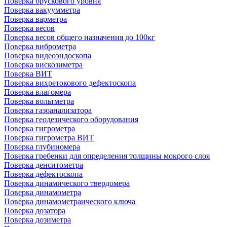
Поверка брускового уровня
Поверка вакуумметра
Поверка варметра
Поверка весов
Поверка весов общего назначения до 100кг
Поверка виброметра
Поверка видеоэндоскопа
Поверка вискозиметра
Поверка ВИТ
Поверка вихретокового дефектоскопа
Поверка влагомера
Поверка вольтметра
Поверка газоанализатора
Поверка геодезического оборудования
Поверка гигрометра
Поверка гигрометра ВИТ
Поверка глубиномера
Поверка гребенки для определения толщины мокрого слоя
Поверка денситометра
Поверка дефектоскопа
Поверка динамического твердомера
Поверка динамометра
Поверка динамометраического ключа
Поверка дозатора
Поверка дозиметра