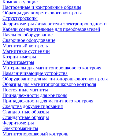
Комплектующие
Настроечные и контрольные образцы
Образцы для вихретокового контроля
Структуроскопы
Ферритометры / измерители электропроводности
Кабели соединительные для преобразователей
Паяльное оборудование
Сварочное оборудование
Магнитный контроль
Магнитные суспензии
Коэрцитиметры
Магнитометры
Материалы для магнитопорошкового контроля
Намагничивающие устройства
Оборудование для магнитопорошкового контроля
Образцы для магнитопорошкового контроля
Постоянные магниты
Принадлежности для контроля
Принадлежности для магнитного контроля
Средства документирования
Стандартные образцы
Стандартные образцы
Ферритометры
Электромагниты
Магнитопорошковый контроль