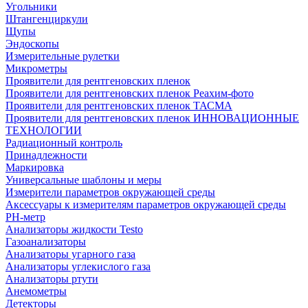
Угольники
Штангенциркули
Щупы
Эндоскопы
Измерительные рулетки
Микрометры
Проявители для рентгеновских пленок
Проявители для рентгеновских пленок Реахим-фото
Проявители для рентгеновских пленок ТАСМА
Проявители для рентгеновских пленок ИННОВАЦИОННЫЕ
ТЕХНОЛОГИИ
Радиационный контроль
Принадлежности
Маркировка
Универсальные шаблоны и меры
Измерители параметров окружающей среды
Аксессуары к измерителям параметров окружающей среды
PH-метр
Анализаторы жидкости Testo
Газоанализаторы
Анализаторы угарного газа
Анализаторы углекислого газа
Анализаторы ртути
Анемометры
Детекторы