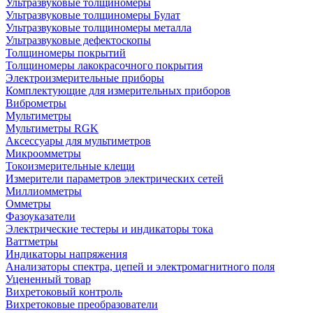
Ультразвуковые толщиномеры
Ультразвуковые толщиномеры Булат
Ультразвуковые толщиномеры металла
Ультразвуковые дефектоскопы
Толщиномеры покрытий
Толщиномеры лакокрасочного покрытия
Электроизмерительные приборы
Комплектующие для измерительных приборов
Виброметры
Мультиметры
Мультиметры RGK
Аксессуары для мультиметров
Микроомметры
Токоизмерительные клещи
Измерители параметров электрических сетей
Миллиомметры
Омметры
Фазоуказатели
Электрические тестеры и индикаторы тока
Ваттметры
Индикаторы напряжения
Анализаторы спектра, цепей и электромагнитного поля
Уцененный товар
Вихретоковый контроль
Вихретоковые преобразователи