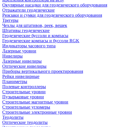
Окулярные насадки для геодезического оборудования
Отражатели геодезические
Рюкзаки и сумки для геодезического оборудования
Трегеры
Чехлы для штативов, реек, вешек
Штативы геодезические
Геодезические буссоли и компасы
Геодезические компасы и буссоли RGK
Индикаторы часового типа
Лазерные уровни
Нивелиры
Лазерные нивелиры
Оптические нивелиры
Приборы вертикального проектирования
Рейки нивелирные
Планиметры
Полевые контроллеры
Строительные уровни
Пузырьковые уровни
Строительные магнитные уровни
Строительные угломеры
Строительные электронные уровни
Теодолиты
Оптические теодолиты