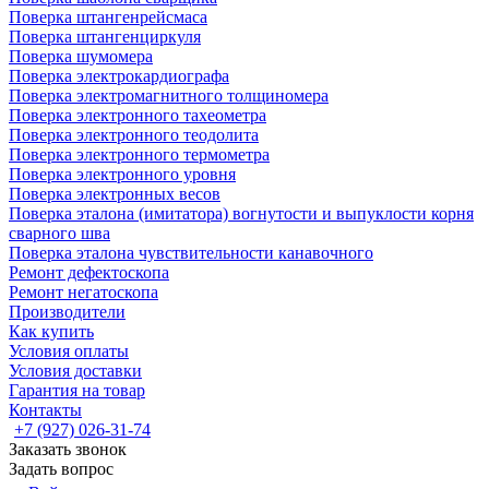
Поверка штангенрейсмаса
Поверка штангенциркуля
Поверка шумомера
Поверка электрокардиографа
Поверка электромагнитного толщиномера
Поверка электронного тахеометра
Поверка электронного теодолита
Поверка электронного термометра
Поверка электронного уровня
Поверка электронных весов
Поверка эталона (имитатора) вогнутости и выпуклости корня
сварного шва
Поверка эталона чувствительности канавочного
Ремонт дефектоскопа
Ремонт негатоскопа
Производители
Как купить
Условия оплаты
Условия доставки
Гарантия на товар
Контакты
+7 (927) 026-31-74
Заказать звонок
Задать вопрос