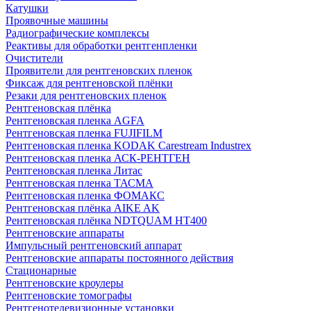
Катушки
Проявочные машины
Радиографические комплексы
Реактивы для обработки рентгенпленки
Очистители
Проявители для рентгеновских пленок
Фиксаж для рентгеновской плёнки
Резаки для рентгеновских пленок
Рентгеновская плёнка
Рентгеновская пленка AGFA
Рентгеновская пленка FUJIFILM
Рентгеновская пленка KODAK Carestream Industrex
Рентгеновская пленка АСК-РЕНТГЕН
Рентгеновская пленка Литас
Рентгеновская пленка ТАСМА
Рентгеновская пленка ФОМАКС
Рентгеновская плёнка AIKE AK
Рентгеновская плёнка NDTQUAM HT400
Рентгеновские аппараты
Импульсный рентгеновский аппарат
Рентгеновские аппараты постоянного действия
Стационарные
Рентгеновские кроулеры
Рентгеновские томографы
Рентгенотелевизионные установки