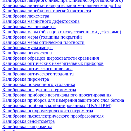
Калибровка лазерного нивелира (линейного/ротационного)
Калибровка линейки измерительной металлической до 1 м
Калибровка линейки оптической плотности
Калибровка люксметра
Калибровка магнитного дефектоскопа
Калибровка магнитометра
Калибровка меры (образцов с искусственными дефектами)
Калибровка меры (толщины покрытий)
Калибровка меры оптической плотности
Калибровка мультиметра
Калибровка негатоскопа
Калибровка образцов шероховатости сравнения
Калибровка оптических измерительных приборов
Калибровка оптического нивелира
Калибровка оптического теодолита
Калибровка пирометра
Калибровка поверочного угольника
Калибровка погружного термометра
Калибровка приборов вертикального проектирования
Калибровка приборов для измерения защитного слоя бетона
Калибровка приборов комбинированных (ТКА-ПКМ)
Калибровка психрометрического гигрометра
Калибровка пьезоэлектрического преобразователя
Калибровка сенситометра
Калибровка склерометра