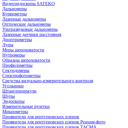
Видеоэндоскопы SATEKO
Дальномеры
Курвиметры
Лазерные дальномеры
Оптические дальномеры
Ультразвуковые дальномеры
Лазерные датчики расстояния
Диоптриметры
Лупы
Меры шероховатости
Нутромеры
Образцы шероховатости
Профилометры
Секундомеры
Спектрофотометры
Средства визуально-измерительного контроля
Угольники
Штангенциркули
Щупы
Эндоскопы
Измерительные рулетки
Микрометры
Проявители для рентгеновских пленок
Проявители для рентгеновских пленок Реахим-фото
Проявители для рентгеновских пленок ТАСМА