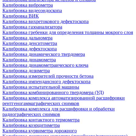
Калибровка виброметра
Калибровка видеоэндоскопа
Калибровка ВИК
Калибровка вихретокового дефектоскопа
Калибровка газоанализатора
Калибровка гребенки для определения толщины мокрого слоя
Калибровка дальномера
Калибровка денситометра
Калибровка дефектоскопа
Калибровка динамического твердомера
Калибровка динамометра
Калибровка динамометраического ключа
Калибровка дозиметра
Калибровка измерителей прочности бетона
Калибровка импендансного дефектоскопа
Калибровка испытательной машины
Калибровка комбинированного твердомера (УД)
Калибровка комплекса автоматизированной расшифровки
рентгеногаммаграфических снимков
Калибровка комплекса для расшифровки и обработки
радиографических снимков
Калибровка контактного термометра
Калибровка коэрцитиметра
Калибровка курвиметра дорожного