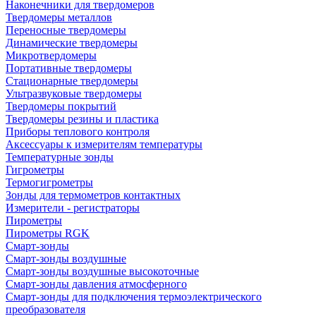
Наконечники для твердомеров
Твердомеры металлов
Переносные твердомеры
Динамические твердомеры
Микротвердомеры
Портативные твердомеры
Стационарные твердомеры
Ультразвуковые твердомеры
Твердомеры покрытий
Твердомеры резины и пластика
Приборы теплового контроля
Аксессуары к измерителям температуры
Температурные зонды
Гигрометры
Термогигрометры
Зонды для термометров контактных
Измерители - регистраторы
Пирометры
Пирометры RGK
Смарт-зонды
Смарт-зонды воздушные
Смарт-зонды воздушные высокоточные
Смарт-зонды давления атмосферного
Смарт-зонды для подключения термоэлектрического
преобразователя