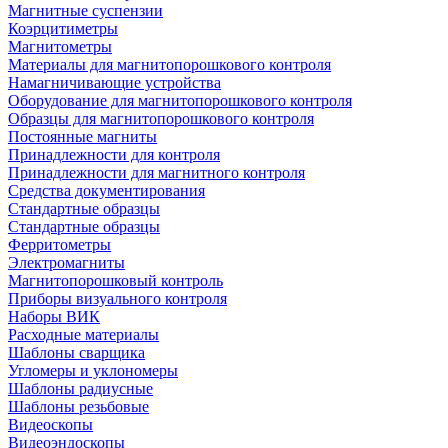
Магнитные суспензии
Коэрцитиметры
Магнитометры
Материалы для магнитопорошкового контроля
Намагничивающие устройства
Оборудование для магнитопорошкового контроля
Образцы для магнитопорошкового контроля
Постоянные магниты
Принадлежности для контроля
Принадлежности для магнитного контроля
Средства документирования
Стандартные образцы
Стандартные образцы
Ферритометры
Электромагниты
Магнитопорошковый контроль
Приборы визуального контроля
Наборы ВИК
Расходные материалы
Шаблоны сварщика
Угломеры и уклономеры
Шаблоны радиусные
Шаблоны резьбовые
Видеоскопы
Видеоэндоскопы