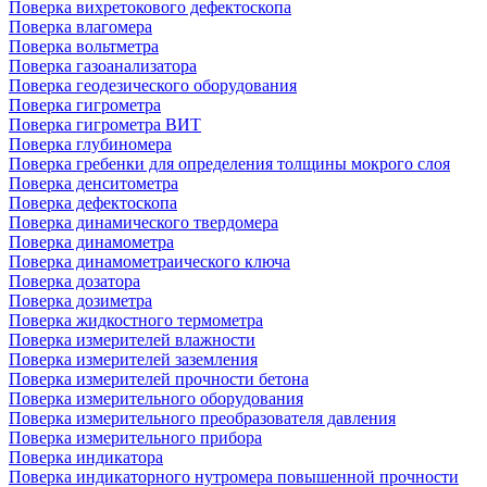
Поверка вихретокового дефектоскопа
Поверка влагомера
Поверка вольтметра
Поверка газоанализатора
Поверка геодезического оборудования
Поверка гигрометра
Поверка гигрометра ВИТ
Поверка глубиномера
Поверка гребенки для определения толщины мокрого слоя
Поверка денситометра
Поверка дефектоскопа
Поверка динамического твердомера
Поверка динамометра
Поверка динамометраического ключа
Поверка дозатора
Поверка дозиметра
Поверка жидкостного термометра
Поверка измерителей влажности
Поверка измерителей заземления
Поверка измерителей прочности бетона
Поверка измерительного оборудования
Поверка измерительного преобразователя давления
Поверка измерительного прибора
Поверка индикатора
Поверка индикаторного нутромера повышенной прочности