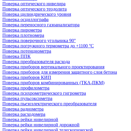
Поверка оптического нивелира
Поверка оптического теодолита
Поверка цилиндрического уровня
Поверка осциллографа
Поверка переносного газоанализатора
Поверка пирометра
Поверка плотномера
Поверка поверочного угольника 90°
Поверка погружного термометра до +1100 °С
Поверка потенциометра
Поверка ППК
Поверка преобразователя расхода
Поверка приборов вертикального проектирования
Поверка приборов для измерения защитного слоя бетона
Поверка приборов КИП
Поверка приборов комбинированных (ТКА-ПКМ)
Поверка профилометра
Поверка психрометрического гигрометра
Поверка пульсоксиметра
Поверка пьезоэлектрического преобразователя
Поверка радиометра
Поверка расходомера
Поверка рейки нивелирной
Поверка рейки нивелирной дорожной
Поверка рейки нивелирной телескопической