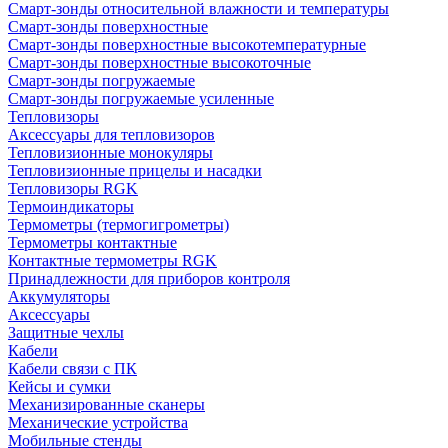
Смарт-зонды относительной влажности и температуры
Смарт-зонды поверхностные
Смарт-зонды поверхностные высокотемпературные
Смарт-зонды поверхностные высокоточные
Смарт-зонды погружаемые
Смарт-зонды погружаемые усиленные
Тепловизоры
Аксессуары для тепловизоров
Тепловизионные монокуляры
Тепловизионные прицелы и насадки
Тепловизоры RGK
Термоиндикаторы
Термометры (термогигрометры)
Термометры контактные
Контактные термометры RGK
Принадлежности для приборов контроля
Аккумуляторы
Аксессуары
Защитные чехлы
Кабели
Кабели связи с ПК
Кейсы и сумки
Механизированные сканеры
Механические устройства
Мобильные стенды