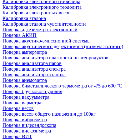
Калибровка электронного нивелира
Калибровка электронного теодолита
Калибровка электронных весов
Калибровка эталона
Калибровка эталона чувствительности
Поверка адгезиметра электронный
Поверка АКИП
Поверка акустико-эмиссионной системы
Поверка акустического дефектоскопа (низкочастотного)
Поверка амперметра
Поверка анализатора влажности нефтепродуктов
Поверка анализатора паров
Поверка анализатора спектра
Поверка анализатора этанола
Поверка анемометра
Поверка биметаллического термометра от -75 до 600 °С
Поверка брускового уровня
Поверка вакуумметра
Поверка варметра
Поверка весов
Поверка весов общего назначения до 100кг
Поверка виброметра
Поверка видеоэндоскопа
Поверка вискозиметра
Поверка ВИТ