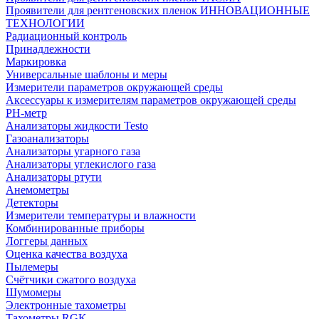
Проявители для рентгеновских пленок ИННОВАЦИОННЫЕ
ТЕХНОЛОГИИ
Радиационный контроль
Принадлежности
Маркировка
Универсальные шаблоны и меры
Измерители параметров окружающей среды
Аксессуары к измерителям параметров окружающей среды
PH-метр
Анализаторы жидкости Testo
Газоанализаторы
Анализаторы угарного газа
Анализаторы углекислого газа
Анализаторы ртути
Анемометры
Детекторы
Измерители температуры и влажности
Комбинированные приборы
Логгеры данных
Оценка качества воздуха
Пылемеры
Счётчики сжатого воздуха
Шумомеры
Электронные тахометры
Тахометры RGK