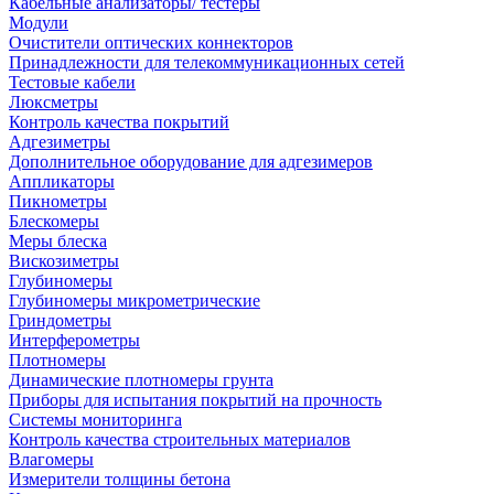
Кабельные анализаторы/ тестеры
Модули
Очистители оптических коннекторов
Принадлежности для телекоммуникационных сетей
Тестовые кабели
Люксметры
Контроль качества покрытий
Адгезиметры
Дополнительное оборудование для адгезимеров
Аппликаторы
Пикнометры
Блескомеры
Меры блеска
Вискозиметры
Глубиномеры
Глубиномеры микрометрические
Гриндометры
Интерферометры
Плотномеры
Динамические плотномеры грунта
Приборы для испытания покрытий на прочность
Системы мониторинга
Контроль качества строительных материалов
Влагомеры
Измерители толщины бетона