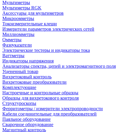
Мультиметры
Мультиметры RGK
Аксессуары для мультиметров
Микроомметры
Токоизмерительные клещи
Измерители параметров электрических сетей
Миллиомметры
Омметры
Фазоуказатели
Электрические тестеры и индикаторы тока
Ваттметры
Индикаторы напряжения
Анализаторы спектра, цепей и электромагнитного поля
Уцененный товар
Вихретоковый контроль
Вихретоковые преобразователи
Комплектующие
Настроечные и контрольные образцы
Образцы для вихретокового контроля
Структуроскопы
Ферритометры / измерители электропроводности
Кабели соединительные для преобразователей
Паяльное оборудование
Сварочное оборудование
Магнитный контроль