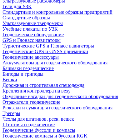
Ультразвуковые расходомеры
Гели для УЗК
Стандартные и контрольные образцы предприятий
Стандартные образцы
Ультразвуковые твердомеры
Учебные плакаты по УЗК
Геодезическое оборудование
GPS и Глонасс навигаторы
Туристические GPS и Глонасс навигаторы
Геодезические GPS и GNSS приемники
Геодезические аксессуары
Аккумуляторы для геодезического оборудования
Башмаки геодезические
Биподы и триподы
Вешки
Дорожная и строительная спецодежда
Крепления контроллера на веху
Окулярные насадки для геодезического оборудования
Отражатели геодезические
Рюкзаки и сумки для геодезического оборудования
Трегеры
Чехлы для штативов, реек, вешек
Штативы геодезические
Геодезические буссоли и компасы
Геодезические компасы и буссоли RGK