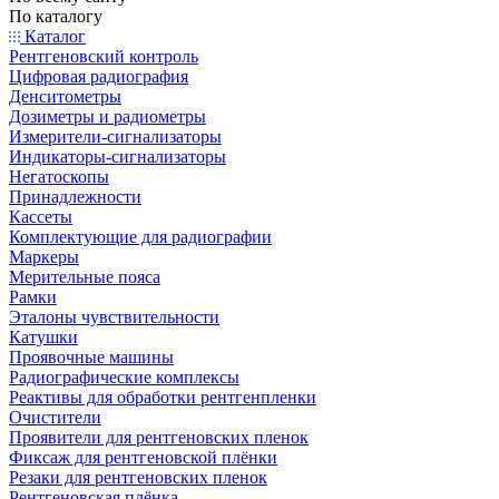
По каталогу
Каталог
Рентгеновский контроль
Цифровая радиография
Денситометры
Дозиметры и радиометры
Измерители-сигнализаторы
Индикаторы-сигнализаторы
Негатоскопы
Принадлежности
Кассеты
Комплектующие для радиографии
Маркеры
Мерительные пояса
Рамки
Эталоны чувствительности
Катушки
Проявочные машины
Радиографические комплексы
Реактивы для обработки рентгенпленки
Очистители
Проявители для рентгеновских пленок
Фиксаж для рентгеновской плёнки
Резаки для рентгеновских пленок
Рентгеновская плёнка