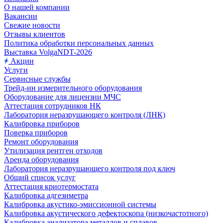
О нашей компании
Вакансии
Свежие новости
Отзывы клиентов
Политика обработки персональных данных
Выставка VolgaNDT-2026
Акции
Услуги
Сервисные службы
Трейд-ин измерительного оборудования
Оборудование для лицензии МЧС
Аттестация сотрудников НК
Лаборатория неразрушающего контроля (ЛНК)
Калибровка приборов
Поверка приборов
Ремонт оборудования
Утилизация рентген отходов
Аренда оборудования
Лаборатория неразрушающего контроля под ключ
Общий список услуг
Аттестация криотермостата
Калибровка адгезиметра
Калибровка акустико-эмиссионной системы
Калибровка акустического дефектоскопа (низкочастотного)
Калибровка анализатора металлов и сплавов