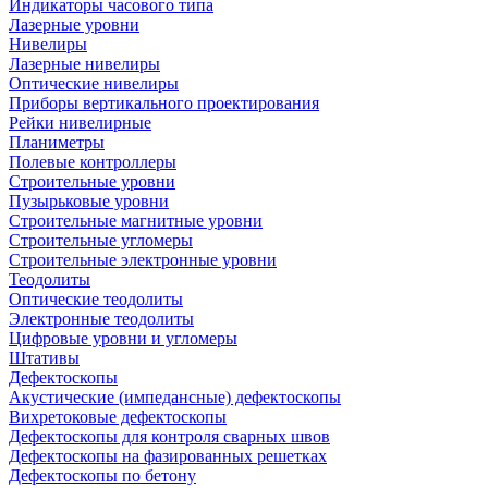
Индикаторы часового типа
Лазерные уровни
Нивелиры
Лазерные нивелиры
Оптические нивелиры
Приборы вертикального проектирования
Рейки нивелирные
Планиметры
Полевые контроллеры
Строительные уровни
Пузырьковые уровни
Строительные магнитные уровни
Строительные угломеры
Строительные электронные уровни
Теодолиты
Оптические теодолиты
Электронные теодолиты
Цифровые уровни и угломеры
Штативы
Дефектоскопы
Акустические (импедансные) дефектоскопы
Вихретоковые дефектоскопы
Дефектоскопы для контроля сварных швов
Дефектоскопы на фазированных решетках
Дефектоскопы по бетону