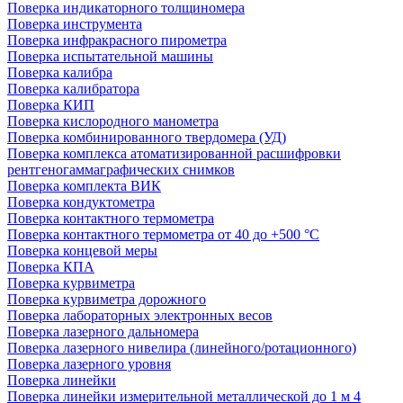
Поверка индикаторного толщиномера
Поверка инструмента
Поверка инфракрасного пирометра
Поверка испытательной машины
Поверка калибра
Поверка калибратора
Поверка КИП
Поверка кислородного манометра
Поверка комбинированного твердомера (УД)
Поверка комплекса атоматизированной расшифровки
рентгеногаммаграфических снимков
Поверка комплекта ВИК
Поверка кондуктометра
Поверка контактного термометра
Поверка контактного термометра от 40 до +500 °С
Поверка концевой меры
Поверка КПА
Поверка курвиметра
Поверка курвиметра дорожного
Поверка лабораторных электронных весов
Поверка лазерного дальномера
Поверка лазерного нивелира (линейного/ротационного)
Поверка лазерного уровня
Поверка линейки
Поверка линейки измерительной металлической до 1 м 4