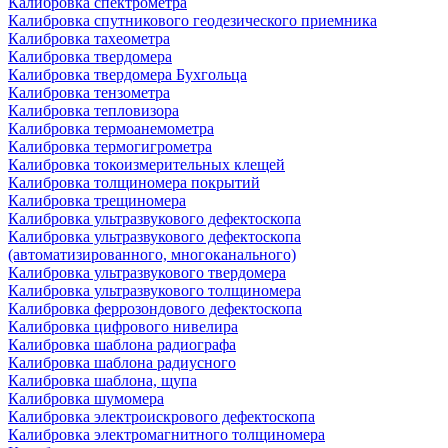
Калибровка спектрометра
Калибровка спутникового геодезического приемника
Калибровка тахеометра
Калибровка твердомера
Калибровка твердомера Бухгольца
Калибровка тензометра
Калибровка тепловизора
Калибровка термоанемометра
Калибровка термогигрометра
Калибровка токоизмерительных клещей
Калибровка толщиномера покрытий
Калибровка трещиномера
Калибровка ультразвукового дефектоскопа
Калибровка ультразвукового дефектоскопа
(автоматизированного, многоканального)
Калибровка ультразвукового твердомера
Калибровка ультразвукового толщиномера
Калибровка феррозондового дефектоскопа
Калибровка цифрового нивелира
Калибровка шаблона радиографа
Калибровка шаблона радиусного
Калибровка шаблона, щупа
Калибровка шумомера
Калибровка электроискрового дефектоскопа
Калибровка электромагнитного толщиномера