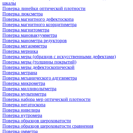
шкалы
Поверка линейки оптической плотности
Поверка люксметра
Поверка магнитного дефектоскопа
Поверка магнитного коэрцитиметра
Поверка магнитометра
Поверка мановакуумметра
Поверка манометра редукторов
Поверка мегаомметра
Поверка мерника
Поверка меры (образцов с искусственными дефектами)
Поверка меры (толщины покрытий)
Поверка меры дефектоскопической
Поверка метрана
Поверка механического адгезиметра
Поверка микрометра
Поверка милливольтметра
Поверка мультиметра
Поверка набора мер оптической плотности
Поверка негатоскопа
Поверка нивелира
Поверка нутромера
Поверка образцов шероховатости
Поверка образцов шероховатости сравнения
Поверка омметра