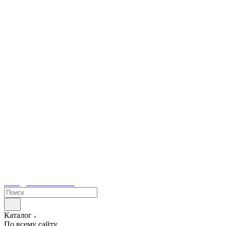
sales@tetacontrol.ru
Каталог
По всему сайту