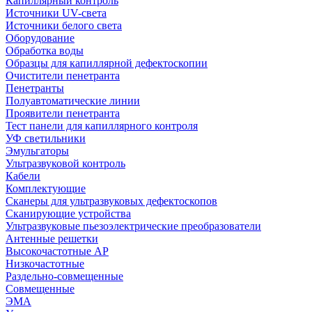
Капиллярный контроль
Источники UV-света
Источники белого света
Оборудование
Обработка воды
Образцы для капиллярной дефектоскопии
Очистители пенетранта
Пенетранты
Полуавтоматические линии
Проявители пенетранта
Тест панели для капиллярного контроля
УФ светильники
Эмульгаторы
Ультразвуковой контроль
Кабели
Комплектующие
Сканеры для ультразвуковых дефектоскопов
Сканирующие устройства
Ультразвуковые пьезоэлектрические преобразователи
Антенные решетки
Высокочастотные АР
Низкочастотные
Раздельно-совмещенные
Совмещенные
ЭМА