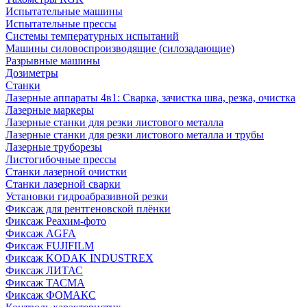
Испытательные машины
Испытательные прессы
Системы температурных испытаний
Машины силовоспроизводящие (силозадающие)
Разрывные машины
Дозиметры
Станки
Лазерные аппараты 4в1: Сварка, зачистка шва, резка, очистка
Лазерные маркеры
Лазерные станки для резки листового металла
Лазерные станки для резки листового металла и трубы
Лазерные труборезы
Листогибочные прессы
Станки лазерной очистки
Станки лазерной сварки
Установки гидроабразивной резки
Фиксаж для рентгеновской плёнки
Фиксаж Реахим-фото
Фиксаж AGFA
Фиксаж FUJIFILM
Фиксаж KODAK INDUSTREX
Фиксаж ЛИТАС
Фиксаж ТАСМА
Фиксаж ФОМАКС