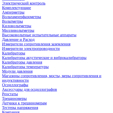
Электрический контроль
Комплектующие
Амперметры
Вольтамперфазометры
Вольтметры
Киловольтметры
Милливольтметры
Высоковольтные испытательные аппараты
Давление и Расход
Измерители сопротивления заземления
Измерители электропроводности
Калибраторы
Калибраторы акустические и виброкалибраторы
Калибраторы давления
Калибраторы температуры
Модули давления
Магазины сопротивления, мосты, меры сопротивления и
индуктивности
Осциллографы
Аксессуары для осциллографов
Реостаты
Трещиномеры
Датчики к трещиномерам
Тестеры напряжения
Компания