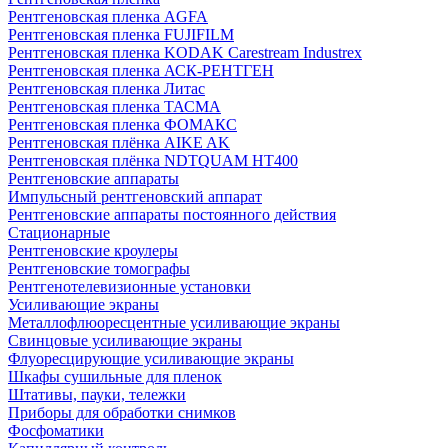
Рентгеновская пленка AGFA
Рентгеновская пленка FUJIFILM
Рентгеновская пленка KODAK Carestream Industrex
Рентгеновская пленка АСК-РЕНТГЕН
Рентгеновская пленка Литас
Рентгеновская пленка ТАСМА
Рентгеновская пленка ФОМАКС
Рентгеновская плёнка AIKE AK
Рентгеновская плёнка NDTQUAM HT400
Рентгеновские аппараты
Импульсный рентгеновский аппарат
Рентгеновские аппараты постоянного действия
Стационарные
Рентгеновские кроулеры
Рентгеновские томографы
Рентгенотелевизионные установки
Усиливающие экраны
Металлофлюоресцентные усиливающие экраны
Свинцовые усиливающие экраны
Флуоресцирующие усиливающие экраны
Шкафы сушильные для пленок
Штативы, пауки, тележки
Приборы для обработки снимков
Фосфоматики