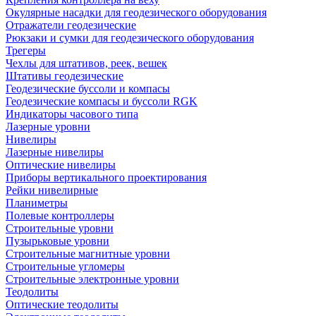
Окулярные насадки для геодезического оборудования
Отражатели геодезические
Рюкзаки и сумки для геодезического оборудования
Трегеры
Чехлы для штативов, реек, вешек
Штативы геодезические
Геодезические буссоли и компасы
Геодезические компасы и буссоли RGK
Индикаторы часового типа
Лазерные уровни
Нивелиры
Лазерные нивелиры
Оптические нивелиры
Приборы вертикального проектирования
Рейки нивелирные
Планиметры
Полевые контроллеры
Строительные уровни
Пузырьковые уровни
Строительные магнитные уровни
Строительные угломеры
Строительные электронные уровни
Теодолиты
Оптические теодолиты