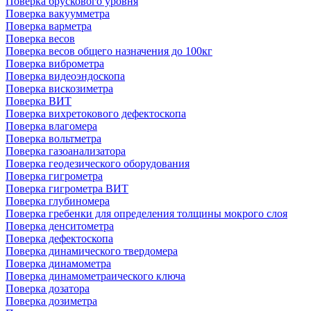
Поверка брускового уровня
Поверка вакуумметра
Поверка варметра
Поверка весов
Поверка весов общего назначения до 100кг
Поверка виброметра
Поверка видеоэндоскопа
Поверка вискозиметра
Поверка ВИТ
Поверка вихретокового дефектоскопа
Поверка влагомера
Поверка вольтметра
Поверка газоанализатора
Поверка геодезического оборудования
Поверка гигрометра
Поверка гигрометра ВИТ
Поверка глубиномера
Поверка гребенки для определения толщины мокрого слоя
Поверка денситометра
Поверка дефектоскопа
Поверка динамического твердомера
Поверка динамометра
Поверка динамометраического ключа
Поверка дозатора
Поверка дозиметра