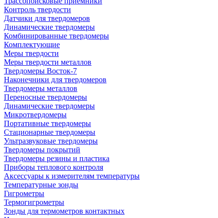
Трассопоисковые приемники
Контроль твердости
Датчики для твердомеров
Динамические твердомеры
Комбинированные твердомеры
Комплектующие
Меры твердости
Меры твердости металлов
Твердомеры Восток-7
Наконечники для твердомеров
Твердомеры металлов
Переносные твердомеры
Динамические твердомеры
Микротвердомеры
Портативные твердомеры
Стационарные твердомеры
Ультразвуковые твердомеры
Твердомеры покрытий
Твердомеры резины и пластика
Приборы теплового контроля
Аксессуары к измерителям температуры
Температурные зонды
Гигрометры
Термогигрометры
Зонды для термометров контактных