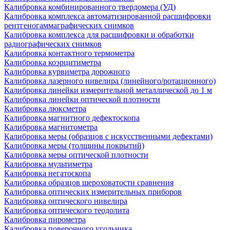
Калибровка комбинированного твердомера (УД)
Калибровка комплекса автоматизированной расшифровки
рентгеногаммаграфических снимков
Калибровка комплекса для расшифровки и обработки
радиографических снимков
Калибровка контактного термометра
Калибровка коэрцитиметра
Калибровка курвиметра дорожного
Калибровка лазерного нивелира (линейного/ротационного)
Калибровка линейки измерительной металлической до 1 м
Калибровка линейки оптической плотности
Калибровка люксметра
Калибровка магнитного дефектоскопа
Калибровка магнитометра
Калибровка меры (образцов с искусственными дефектами)
Калибровка меры (толщины покрытий)
Калибровка меры оптической плотности
Калибровка мультиметра
Калибровка негатоскопа
Калибровка образцов шероховатости сравнения
Калибровка оптических измерительных приборов
Калибровка оптического нивелира
Калибровка оптического теодолита
Калибровка пирометра
Калибровка поверочного угольника