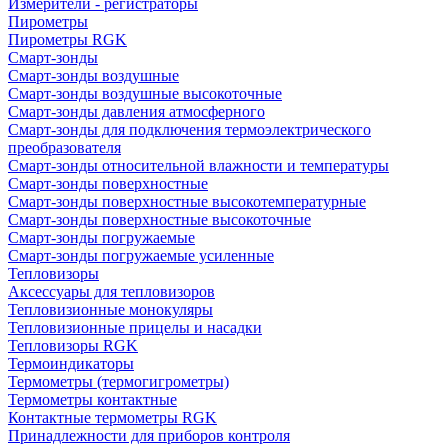
Измерители - регистраторы
Пирометры
Пирометры RGK
Смарт-зонды
Смарт-зонды воздушные
Смарт-зонды воздушные высокоточные
Смарт-зонды давления атмосферного
Смарт-зонды для подключения термоэлектрического
преобразователя
Смарт-зонды относительной влажности и температуры
Смарт-зонды поверхностные
Смарт-зонды поверхностные высокотемпературные
Смарт-зонды поверхностные высокоточные
Смарт-зонды погружаемые
Смарт-зонды погружаемые усиленные
Тепловизоры
Аксессуары для тепловизоров
Тепловизионные монокуляры
Тепловизионные прицелы и насадки
Тепловизоры RGK
Термоиндикаторы
Термометры (термогигрометры)
Термометры контактные
Контактные термометры RGK
Принадлежности для приборов контроля