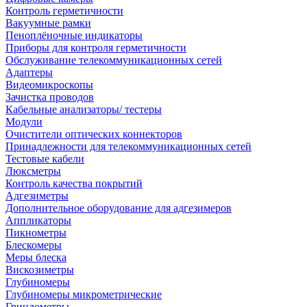
Контроль герметичности
Вакуумные рамки
Пеноплёночные индикаторы
Приборы для контроля герметичности
Обслуживание телекоммуникационных сетей
Адаптеры
Видеомикроскопы
Зачистка проводов
Кабельные анализаторы/ тестеры
Модули
Очистители оптических коннекторов
Принадлежности для телекоммуникационных сетей
Тестовые кабели
Люксметры
Контроль качества покрытий
Адгезиметры
Дополнительное оборудование для адгезимеров
Аппликаторы
Пикнометры
Блескомеры
Меры блеска
Вискозиметры
Глубиномеры
Глубиномеры микрометрические
Гриндометры