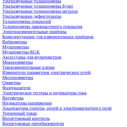
Ультразвуковые толщиномеры
Ультразвуковые толщиномеры Булат
Ультразвуковые толщиномеры металла
Ультразвуковые дефектоскопы
Толщиномеры покрытий
Толщиномеры лакокрасочного покрытия
Электроизмерительные приборы
Комплектующие для измерительных приборов
Виброметры
Мультиметры
Мультиметры RGK
Аксессуары для мультиметров
Микроомметры
Токоизмерительные клещи
Измерители параметров электрических сетей
Миллиомметры
Омметры
Фазоуказатели
Электрические тестеры и индикаторы тока
Ваттметры
Индикаторы напряжения
Анализаторы спектра, цепей и электромагнитного поля
Уцененный товар
Вихретоковый контроль
Вихретоковые преобразователи