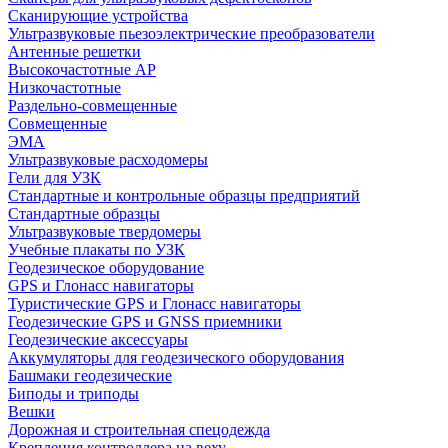
Сканирующие устройства
Ультразвуковые пьезоэлектрические преобразователи
Антенные решетки
Высокочастотные АР
Низкочастотные
Раздельно-совмещенные
Совмещенные
ЭМА
Ультразвуковые расходомеры
Гели для УЗК
Стандартные и контрольные образцы предприятий
Стандартные образцы
Ультразвуковые твердомеры
Учебные плакаты по УЗК
Геодезическое оборудование
GPS и Глонасс навигаторы
Туристические GPS и Глонасс навигаторы
Геодезические GPS и GNSS приемники
Геодезические аксессуары
Аккумуляторы для геодезического оборудования
Башмаки геодезические
Биподы и триподы
Вешки
Дорожная и строительная спецодежда
Крепления контроллера на веху