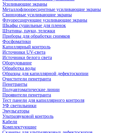
Усиливающие экраны
Металлофлюоресцентные усиливающие экраны
Свинцовые усиливающие экраны
Флуоресцирующие усиливающие экраны
Шкафы сушильные для пленок
Штативы, пауки, тележки
Приборы для обработки снимков
Фосфоматики
Капиллярный контроль
Источники UV-света
Источники белого света
Оборудование
Обработка воды
Образцы для капиллярной дефектоскопии
Очистители пенетранта
Пенетранты
Полуавтоматические линии
Проявители пенетранта
Тест панели для капиллярного контроля
УФ светильники
Эмульгаторы
Ультразвуковой контроль
Кабели
Комплектующие
Сканеры для ультразвуковых дефектоскопов