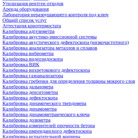
Утилизация рентген отходов
Аренда оборудования
Лаборатория неразрушающего контроля под ключ
Общий список услуг
Аттестация криотермостата
Калибровка адгезиметра
Калибровка акустико-эмиссионной системы
Калибровка акустического дефектоскопа (низкочастотного)
Калибровка анализатора металлов и сплавов
Калибровка виброметра
Калибровка видеоэндоскопа
Калибровка ВИК
Калибровка вихретокового дефектоскопа
Калибровка газоанализатора
Калибровка гребенки для определения толщины мокрого слоя
Калибровка дальномера
Калибровка денситометра
Калибровка дефектоскопа
Калибровка динамического твердомера
Калибровка динамометра
Калибровка динамометраического ключа
Калибровка дозиметра
Калибровка измерителей прочности бетона
Калибровка импендансного дефектоскопа
Калибровка испытательной машины