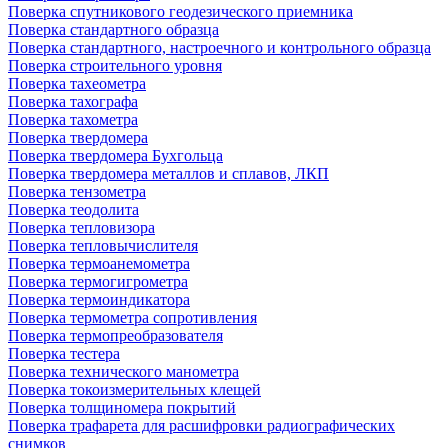
Поверка спутникового геодезического приемника
Поверка стандартного образца
Поверка стандартного, настроечного и контрольного образца
Поверка строительного уровня
Поверка тахеометра
Поверка тахографа
Поверка тахометра
Поверка твердомера
Поверка твердомера Бухгольца
Поверка твердомера металлов и сплавов, ЛКП
Поверка тензометра
Поверка теодолита
Поверка тепловизора
Поверка тепловычислителя
Поверка термоанемометра
Поверка термогигрометра
Поверка термоиндикатора
Поверка термометра сопротивления
Поверка термопреобразователя
Поверка тестера
Поверка технического манометра
Поверка токоизмерительных клещей
Поверка толщиномера покрытий
Поверка трафарета для расшифровки радиографических
снимков