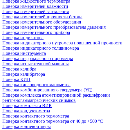
Поверка жидкостного термометра
Поверка измерителей влажности
Поверка измерителей заземления
Поверка измерителей прочности бетона
Поверка измерительного оборудования
Поверка измерительного преобразователя давления
Поверка измерительного прибора
Поверка индикатора
Поверка индикаторного нутромера повышенной прочности
Поверка индикаторного толщиномера
Поверка инструмента
Поверка инфракрасного пирометра
Поверка испытательной машины
Поверка калибра
Поверка калибратора
Поверка КИП
Поверка кислородного манометра
Поверка комбинированного твердомера (УД)
Поверка комплекса атоматизированной расшифровки
рентгеногаммаграфических снимков
Поверка комплекта ВИК
Поверка кондуктометра
Поверка контактного термометра
Поверка контактного термометра от 40 до +500 °С
Поверка концевой меры