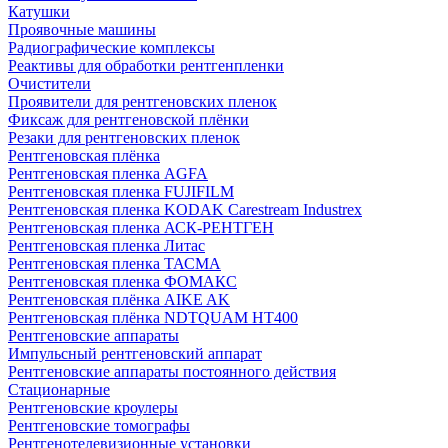
Катушки
Проявочные машины
Радиографические комплексы
Реактивы для обработки рентгенпленки
Очистители
Проявители для рентгеновских пленок
Фиксаж для рентгеновской плёнки
Резаки для рентгеновских пленок
Рентгеновская плёнка
Рентгеновская пленка AGFA
Рентгеновская пленка FUJIFILM
Рентгеновская пленка KODAK Carestream Industrex
Рентгеновская пленка АСК-РЕНТГЕН
Рентгеновская пленка Литас
Рентгеновская пленка ТАСМА
Рентгеновская пленка ФОМАКС
Рентгеновская плёнка AIKE AK
Рентгеновская плёнка NDTQUAM HT400
Рентгеновские аппараты
Импульсный рентгеновский аппарат
Рентгеновские аппараты постоянного действия
Стационарные
Рентгеновские кроулеры
Рентгеновские томографы
Рентгенотелевизионные установки