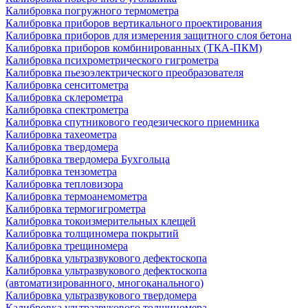
Калибровка погружного термометра
Калибровка приборов вертикального проектирования
Калибровка приборов для измерения защитного слоя бетона
Калибровка приборов комбинированных (ТКА-ПКМ)
Калибровка психрометрического гигрометра
Калибровка пьезоэлектрического преобразователя
Калибровка сенситометра
Калибровка склерометра
Калибровка спектрометра
Калибровка спутникового геодезического приемника
Калибровка тахеометра
Калибровка твердомера
Калибровка твердомера Бухгольца
Калибровка тензометра
Калибровка тепловизора
Калибровка термоанемометра
Калибровка термогигрометра
Калибровка токоизмерительных клещей
Калибровка толщиномера покрытий
Калибровка трещиномера
Калибровка ультразвукового дефектоскопа
Калибровка ультразвукового дефектоскопа
(автоматизированного, многоканального)
Калибровка ультразвукового твердомера
Калибровка ультразвукового толщиномера