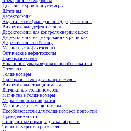
Электронные теодолиты
Цифровые уровни и угломеры
Штативы
Дефектоскопы
Акустические (импедансные) дефектоскопы
Вихретоковые дефектоскопы
Дефектоскопы для контроля сварных швов
Дефектоскопы на фазированных решетках
Дефектоскопы по бетону
Магнитные дефектоскопы
Оптические дефектоскопы
Преобразователи
Наклонные ультразвуковые преобразователи
Электроды
Толщиномеры
Преобразователи для толщиномеров
Вихретоковые толщиномеры
Датчики для толщиномеров
Магнитные толщиномеры
Меры толщины покрытий
Механические толщиномеры
Преобразователи для толщиномеров покрытий
Принадлежности
Стандартные образцы для калибровки
Толщиномеры мокрого слоя