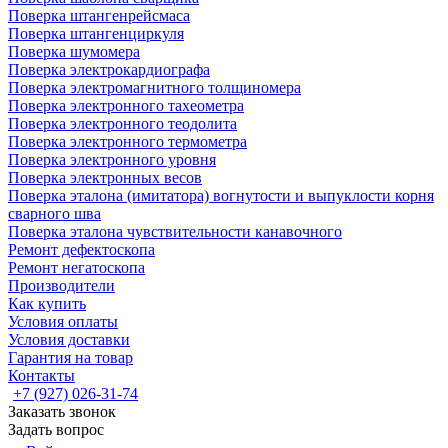
Поверка штангенрейсмаса
Поверка штангенциркуля
Поверка шумомера
Поверка электрокардиографа
Поверка электромагнитного толщиномера
Поверка электронного тахеометра
Поверка электронного теодолита
Поверка электронного термометра
Поверка электронного уровня
Поверка электронных весов
Поверка эталона (имитатора) вогнутости и выпуклости корня
сварного шва
Поверка эталона чувствительности канавочного
Ремонт дефектоскопа
Ремонт негатоскопа
Производители
Как купить
Условия оплаты
Условия доставки
Гарантия на товар
Контакты
+7 (927) 026-31-74
Заказать звонок
Задать вопрос