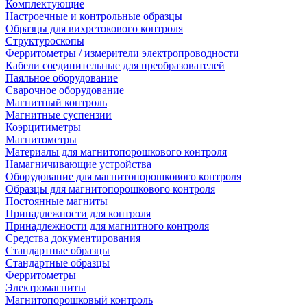
Комплектующие
Настроечные и контрольные образцы
Образцы для вихретокового контроля
Структуроскопы
Ферритометры / измерители электропроводности
Кабели соединительные для преобразователей
Паяльное оборудование
Сварочное оборудование
Магнитный контроль
Магнитные суспензии
Коэрцитиметры
Магнитометры
Материалы для магнитопорошкового контроля
Намагничивающие устройства
Оборудование для магнитопорошкового контроля
Образцы для магнитопорошкового контроля
Постоянные магниты
Принадлежности для контроля
Принадлежности для магнитного контроля
Средства документирования
Стандартные образцы
Стандартные образцы
Ферритометры
Электромагниты
Магнитопорошковый контроль