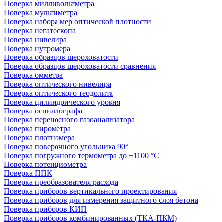
Поверка милливольтметра
Поверка мультиметра
Поверка набора мер оптической плотности
Поверка негатоскопа
Поверка нивелира
Поверка нутромера
Поверка образцов шероховатости
Поверка образцов шероховатости сравнения
Поверка омметра
Поверка оптического нивелира
Поверка оптического теодолита
Поверка цилиндрического уровня
Поверка осциллографа
Поверка переносного газоанализатора
Поверка пирометра
Поверка плотномера
Поверка поверочного угольника 90°
Поверка погружного термометра до +1100 °С
Поверка потенциометра
Поверка ППК
Поверка преобразователя расхода
Поверка приборов вертикального проектирования
Поверка приборов для измерения защитного слоя бетона
Поверка приборов КИП
Поверка приборов комбинированных (ТКА-ПКМ)