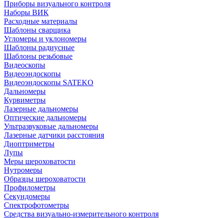
Приборы визуального контроля
Наборы ВИК
Расходные материалы
Шаблоны сварщика
Угломеры и уклономеры
Шаблоны радиусные
Шаблоны резьбовые
Видеоскопы
Видеоэндоскопы
Видеоэндоскопы SATEKO
Дальномеры
Курвиметры
Лазерные дальномеры
Оптические дальномеры
Ультразвуковые дальномеры
Лазерные датчики расстояния
Диоптриметры
Лупы
Меры шероховатости
Нутромеры
Образцы шероховатости
Профилометры
Секундомеры
Спектрофотометры
Средства визуально-измерительного контроля