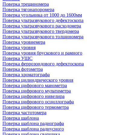
Поверка трещиномера
Поверка тягонапоромера
Поверка угольника от 1000 до 1600мм
Поверка ультразвукового дефектоскопа
Поверка ультразвукового расходомера
Поверка ультразвукового твердомера
Поверка ультразвукового толщиномера
Поверка уровнемера
Поверка уровня
Поверка уровня брускового и рамного
Поверка УШС
Поверка феррозондового дефектоскопа
Поверка фотометра
Поверка хроматографа
Поверка цилиндрического уровня
Поверка цифрового манометра
Поверка цифрового мультиметра
Поверка цифрового нивелира
Поверка цифрового осциллографа
Поверка цифрового термометра
Поверка частотомера
Поверка шаблона
Поверка шаблона радиографа
Поверка шаблона радиусного
Поверка шаблона сварщика