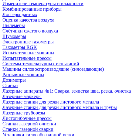
Измерители температуры и влажности
Комбинированные приборы
Логгеры данных
Оценка качества воздуха
Пылемеры
Счётчики сжатого воздуха
Шумомеры
Электронные тахометры
Тахометры RGK
Испытательные машины
Испытательные прессы
Системы температурных испытаний
Машины силовоспроизводящие (силозадающие)
Разрывные машины
Дозиметры
Станки
Лазерные аппараты 4в1: Сварка, зачистка шва, резка, очистка
Лазерные маркеры
Лазерные станки для резки листового металла
Лазерные станки для резки листового металла и трубы
Лазерные труборезы
Листогибочные прессы
Станки лазерной очистки
Станки лазерной сварки
Установки гидроабразивной резки