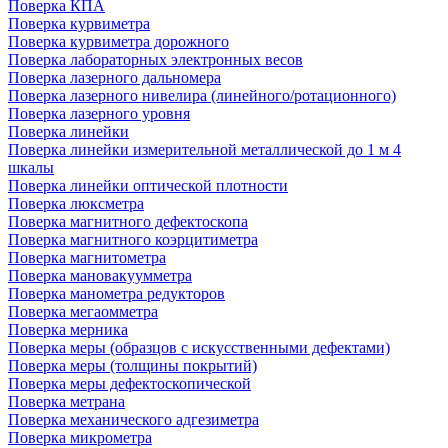
Поверка КПА
Поверка курвиметра
Поверка курвиметра дорожного
Поверка лабораторных электронных весов
Поверка лазерного дальномера
Поверка лазерного нивелира (линейного/ротационного)
Поверка лазерного уровня
Поверка линейки
Поверка линейки измерительной металлической до 1 м 4
шкалы
Поверка линейки оптической плотности
Поверка люксметра
Поверка магнитного дефектоскопа
Поверка магнитного коэрцитиметра
Поверка магнитометра
Поверка мановакуумметра
Поверка манометра редукторов
Поверка мегаомметра
Поверка мерника
Поверка меры (образцов с искусственными дефектами)
Поверка меры (толщины покрытий)
Поверка меры дефектоскопической
Поверка метрана
Поверка механического адгезиметра
Поверка микрометра