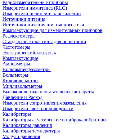
Радиоизмерительные приборы
Измерители иммитанса (RLC)
Измерители нелинейных искажений
Источники питания
Источники питания постоянного тока
Комплектующие для измерительных приборов
Рефлектометры
Стандартные пластины для испытаний
Частотомеры
Электрический контроль
Комплектующие
Амперметры
Вольтамперфазометры
Вольтметры
Киловольтметры
Милливольтметры
Высоковольтные испытательные аппараты
Давление и Расход
Измерители сопротивления заземления
Измерители электропроводности
Калибраторы
Калибраторы акустические и виброкалибраторы
Калибраторы давления
Калибраторы температуры
Модули давления