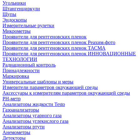
Угольники
Штангенциркули
Щупы
Эндоскопы
Измерительные рулетки
Микрометры
Проявители для рентгеновских пленок
Проявители для рентгеновских пленок Реахим-фото
Проявители для рентгеновских пленок ТАСМА
Проявители для рентгеновских пленок ИННОВАЦИОННЫЕ
ТЕХНОЛОГИИ
Радиационный контроль
Принадлежности
Маркировка
Универсальные шаблоны и меры
Измерители параметров окружающей среды
Аксессуары к измерителям параметров окружающей среды
PH-метр
Анализаторы жидкости Testo
Газоанализаторы
Анализаторы угарного газа
Анализаторы углекислого газа
Анализаторы ртути
Анемометры
Детекторы