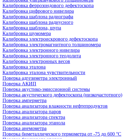
Калибровка феррозондового дефектоскопа
Калибровка цифрового нивелира
Калибровка шаблона радиографа
Калибровка шаблона радиусного
Калибровка шаблона, щупа
Калибровка шумомера
Калибровка электроискрового дефектоскопа
Калибровка электромагнитного толщиномера
Калибровка электронного нивелира
Калибровка электронного теодолита
Калибровка электронных весов
Калибровка эталона
Калибровка эталона чувствительности
Поверка адгезиметра электронный
Поверка АКИП
Поверка акустико-эмиссионной системы
Поверка акустического дефектоскопа (низкочастотного)
Поверка амперметра
Поверка анализатора влажности нефтепродуктов
Поверка анализатора паров
Поверка анализатора спектра
Поверка анализатора этанола
Поверка анемометра
Поверка биметаллического термометра от -75 до 600 °С