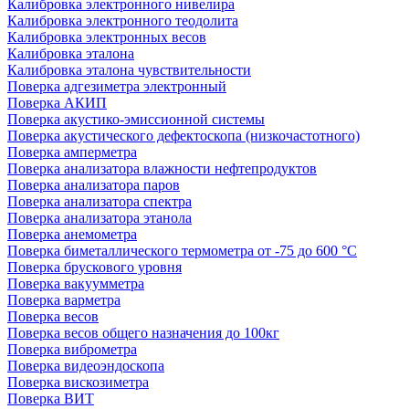
Калибровка электронного нивелира
Калибровка электронного теодолита
Калибровка электронных весов
Калибровка эталона
Калибровка эталона чувствительности
Поверка адгезиметра электронный
Поверка АКИП
Поверка акустико-эмиссионной системы
Поверка акустического дефектоскопа (низкочастотного)
Поверка амперметра
Поверка анализатора влажности нефтепродуктов
Поверка анализатора паров
Поверка анализатора спектра
Поверка анализатора этанола
Поверка анемометра
Поверка биметаллического термометра от -75 до 600 °С
Поверка брускового уровня
Поверка вакуумметра
Поверка варметра
Поверка весов
Поверка весов общего назначения до 100кг
Поверка виброметра
Поверка видеоэндоскопа
Поверка вискозиметра
Поверка ВИТ