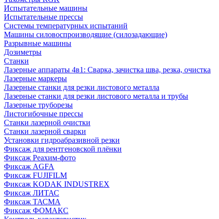
Испытательные машины
Испытательные прессы
Системы температурных испытаний
Машины силовоспроизводящие (силозадающие)
Разрывные машины
Дозиметры
Станки
Лазерные аппараты 4в1: Сварка, зачистка шва, резка, очистка
Лазерные маркеры
Лазерные станки для резки листового металла
Лазерные станки для резки листового металла и трубы
Лазерные труборезы
Листогибочные прессы
Станки лазерной очистки
Станки лазерной сварки
Установки гидроабразивной резки
Фиксаж для рентгеновской плёнки
Фиксаж Реахим-фото
Фиксаж AGFA
Фиксаж FUJIFILM
Фиксаж KODAK INDUSTREX
Фиксаж ЛИТАС
Фиксаж ТАСМА
Фиксаж ФОМАКС