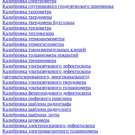
Калибровка спектрометра
Калибровка спутникового геодезического приемника
Калибровка тахеометра
Калибровка твердомера
Калибровка твердомера Бухгольца
Калибровка тензометра
Калибровка тепловизора
Калибровка термоанемометра
Калибровка термогигрометра
Калибровка токоизмерительных клещей
Калибровка толщиномера покрытий
Калибровка трещиномера
Калибровка ультразвукового дефектоскопа
Калибровка ультразвукового дефектоскопа
(автоматизированного, многоканального)
Калибровка ультразвукового твердомера
Калибровка ультразвукового толщиномера
Калибровка феррозондового дефектоскопа
Калибровка цифрового нивелира
Калибровка шаблона радиографа
Калибровка шаблона радиусного
Калибровка шаблона, щупа
Калибровка шумомера
Калибровка электроискрового дефектоскопа
Калибровка электромагнитного толщиномера