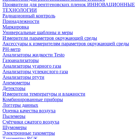
Проявители для рентгеновских пленок ИННОВАЦИОННЫЕ
ТЕХНОЛОГИИ
Радиационный контроль
Принадлежности
Маркировка
Универсальные шаблоны и меры
Измерители параметров окружающей среды
Аксессуары к измерителям параметров окружающей среды
PH-метр
Анализаторы жидкости Testo
Газоанализаторы
Анализаторы угарного газа
Анализаторы углекислого газа
Анализаторы ртути
Анемометры
Детекторы
Измерители температуры и влажности
Комбинированные приборы
Логгеры данных
Оценка качества воздуха
Пылемеры
Счётчики сжатого воздуха
Шумомеры
Электронные тахометры
Тахометры RGK