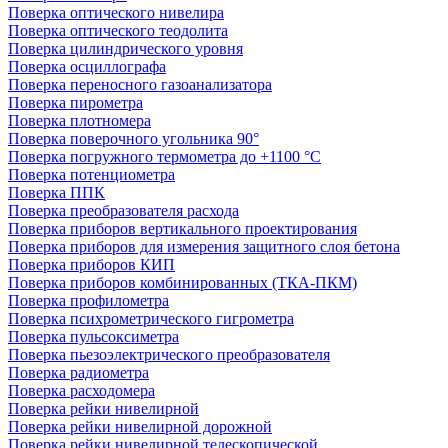
Поверка оптического нивелира
Поверка оптического теодолита
Поверка цилиндрического уровня
Поверка осциллографа
Поверка переносного газоанализатора
Поверка пирометра
Поверка плотномера
Поверка поверочного угольника 90°
Поверка погружного термометра до +1100 °С
Поверка потенциометра
Поверка ППК
Поверка преобразователя расхода
Поверка приборов вертикального проектирования
Поверка приборов для измерения защитного слоя бетона
Поверка приборов КИП
Поверка приборов комбинированных (ТКА-ПКМ)
Поверка профилометра
Поверка психрометрического гигрометра
Поверка пульсоксиметра
Поверка пьезоэлектрического преобразователя
Поверка радиометра
Поверка расходомера
Поверка рейки нивелирной
Поверка рейки нивелирной дорожной
Поверка рейки нивелирной телескопической