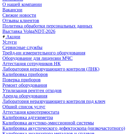
О нашей компании
Вакансии
Свежие новости
Отзывы клиентов
Политика обработки персональных данных
Выставка VolgaNDT-2026
Акции
Услуги
Сервисные службы
Трейд-ин измерительного оборудования
Оборудование для лицензии МЧС
Аттестация сотрудников НК
Лаборатория неразрушающего контроля (ЛНК)
Калибровка приборов
Поверка приборов
Ремонт оборудования
Утилизация рентген отходов
Аренда оборудования
Лаборатория неразрушающего контроля под ключ
Общий список услуг
Аттестация криотермостата
Калибровка адгезиметра
Калибровка акустико-эмиссионной системы
Калибровка акустического дефектоскопа (низкочастотного)
Калибровка анализатора металлов и сплавов