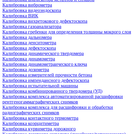
Калибровка виброметра
Калибровка видеоэндоскопа
Калибровка ВИК
Калибровка вихретокового дефектоскопа
Калибровка газоанализатора
Калибровка гребенки для определения толщины мокрого слоя
Калибровка дальномера
Калибровка денситометра
Калибровка дефектоскопа
Калибровка динамического твердомера
Калибровка динамометра
Калибровка динамометраического ключа
Калибровка дозиметра
Калибровка измерителей прочности бетона
Калибровка импендансного дефектоскопа
Калибровка испытательной машины
Калибровка комбинированного твердомера (УД)
Калибровка комплекса автоматизированной расшифровки
рентгеногаммаграфических снимков
Калибровка комплекса для расшифровки и обработки
радиографических снимков
Калибровка контактного термометра
Калибровка коэрцитиметра
Калибровка курвиметра дорожного