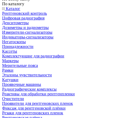
По каталогу
Каталог
Рентгеновский контроль
Цифровая радиография
Денситометры
Дозиметры и радиометры
Измерители-сигнализаторы
Индикаторы-сигнализаторы
Негатоскопы
Принадлежности
Кассеты
Комплектующие для радиографии
Маркеры
Мерительные пояса
Рамки
Эталоны чувствительности
Катушки
Проявочные машины
Радиографические комплексы
Реактивы для обработки рентгенпленки
Очистители
Проявители для рентгеновских пленок
Фиксаж для рентгеновской плёнки
Резаки для рентгеновских пленок
Рентгеновская плёнка