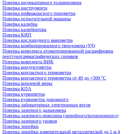
Поверка индикаторного толщиномера
Поверка инструмента
Поверка инфракрасного пирометра
Поверка испытательной машины
Поверка калибра
Поверка калибратора
Поверка КИП
Поверка кислородного манометра
Поверка комбинированного твердомера (УД)
Поверка комплекса атоматизированной расшифровки
рентгеногаммаграфических снимков
Поверка комплекта ВИК
Поверка кондуктометра
Поверка контактного термометра
Поверка контактного термометра от 40 до +500 °С
Поверка концевой меры
Поверка КПА
Поверка курвиметра
Поверка курвиметра дорожного
Поверка лабораторных электронных весов
Поверка лазерного дальномера
Поверка лазерного нивелира (линейного/ротационного)
Поверка лазерного уровня
Поверка линейки
Поверка линейки измерительной металлической до 1 м 4