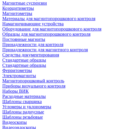
Магнитные суспензии
Коэрцитиметры
Магнитометры
Материалы для магнитопорошкового контроля
Намагничивающие устройства
Оборудование для магнитопорошкового контроля
Образцы для магнитопорошкового контроля
Постоянные магниты
Принадлежности для контроля
Принадлежности для магнитного контроля
Средства документирования
Стандартные образцы
Стандартные образцы
Ферритометры
Электромагниты
Магнитопорошковый контроль
Приборы визуального контроля
Наборы ВИК
Расходные материалы
Шаблоны сварщика
Угломеры и уклономеры
Шаблоны радиусные
Шаблоны резьбовые
Видеоскопы
Видеоэндоскопы