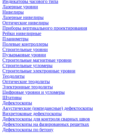
Индикаторы часового типа
Лазерные уровни
Нивелиры
Лазерные нивелиры
Оптические нивелиры
Приборы вертикального проектирования
Рейки нивелирные
Планиметры
Полевые контроллеры
Строительные уровни
Пузырьковые уровни
Строительные магнитные уровни
Строительные угломеры
Строительные электронные уровни
Теодолиты
Оптические теодолиты
Электронные теодолиты
Цифровые уровни и угломеры
Штативы
Дефектоскопы
Акустические (импедансные) дефектоскопы
Вихретоковые дефектоскопы
Дефектоскопы для контроля сварных швов
Дефектоскопы на фазированных решетках
Дефектоскопы по бетону