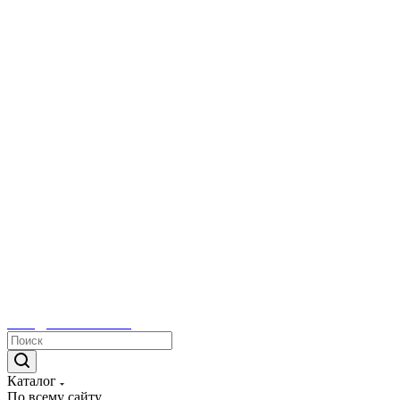
sales@tetacontrol.ru
Каталог
По всему сайту