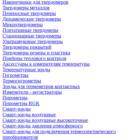
Наконечники для твердомеров
Твердомеры металлов
Переносные твердомеры
Динамические твердомеры
Микротвердомеры
Портативные твердомеры
Стационарные твердомеры
Ультразвуковые твердомеры
Твердомеры покрытий
Твердомеры резины и пластика
Приборы теплового контроля
Аксессуары к измерителям температуры
Температурные зонды
Гигрометры
Термогигрометры
Зонды для термометров контактных
Измерители - регистраторы
Пирометры
Пирометры RGK
Смарт-зонды
Смарт-зонды воздушные
Смарт-зонды воздушные высокоточные
Смарт-зонды давления атмосферного
Смарт-зонды для подключения термоэлектрического
преобразователя