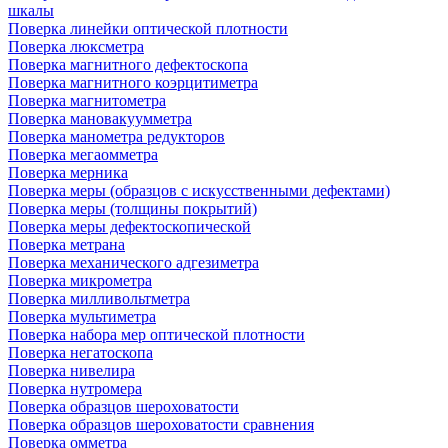
шкалы
Поверка линейки оптической плотности
Поверка люксметра
Поверка магнитного дефектоскопа
Поверка магнитного коэрцитиметра
Поверка магнитометра
Поверка мановакуумметра
Поверка манометра редукторов
Поверка мегаомметра
Поверка мерника
Поверка меры (образцов с искусственными дефектами)
Поверка меры (толщины покрытий)
Поверка меры дефектоскопической
Поверка метрана
Поверка механического адгезиметра
Поверка микрометра
Поверка милливольтметра
Поверка мультиметра
Поверка набора мер оптической плотности
Поверка негатоскопа
Поверка нивелира
Поверка нутромера
Поверка образцов шероховатости
Поверка образцов шероховатости сравнения
Поверка омметра