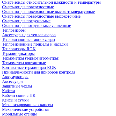
Смарт-зонды относительной влажности и температуры
Смарт-зонды поверхностные
Смарт-зонды поверхностные высокотемпературные
Смарт-зонды поверхностные высокоточные
Смарт-зонды погружаемые
Смарт-зонды погружаемые усиленные
Тепловизоры
Аксессуары для тепловизоров
Тепловизионные монокуляры
Тепловизионные прицелы и насадки
Тепловизоры RGK
Термоиндикаторы
Термометры (термогигрометры)
Термометры контактные
Контактные термометры RGK
Принадлежности для приборов контроля
Аккумуляторы
Аксессуары
Защитные чехлы
Кабели
Кабели связи с ПК
Кейсы и сумки
Механизированные сканеры
Механические устройства
Мобильные стенды