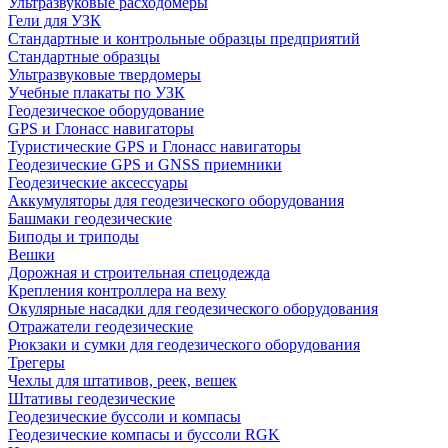
Ультразвуковые расходомеры
Гели для УЗК
Стандартные и контрольные образцы предприятий
Стандартные образцы
Ультразвуковые твердомеры
Учебные плакаты по УЗК
Геодезическое оборудование
GPS и Глонасс навигаторы
Туристические GPS и Глонасс навигаторы
Геодезические GPS и GNSS приемники
Геодезические аксессуары
Аккумуляторы для геодезического оборудования
Башмаки геодезические
Биподы и триподы
Вешки
Дорожная и строительная спецодежда
Крепления контроллера на веху
Окулярные насадки для геодезического оборудования
Отражатели геодезические
Рюкзаки и сумки для геодезического оборудования
Трегеры
Чехлы для штативов, реек, вешек
Штативы геодезические
Геодезические буссоли и компасы
Геодезические компасы и буссоли RGK