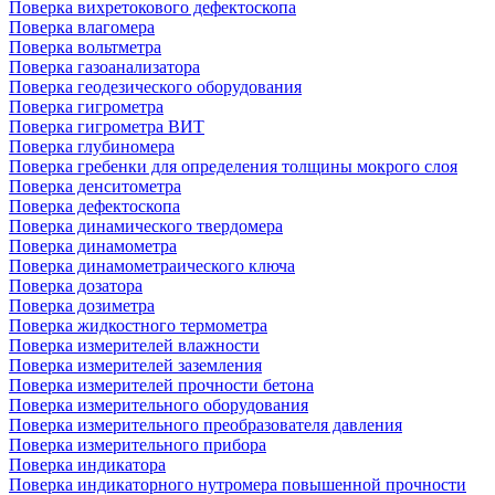
Поверка вихретокового дефектоскопа
Поверка влагомера
Поверка вольтметра
Поверка газоанализатора
Поверка геодезического оборудования
Поверка гигрометра
Поверка гигрометра ВИТ
Поверка глубиномера
Поверка гребенки для определения толщины мокрого слоя
Поверка денситометра
Поверка дефектоскопа
Поверка динамического твердомера
Поверка динамометра
Поверка динамометраического ключа
Поверка дозатора
Поверка дозиметра
Поверка жидкостного термометра
Поверка измерителей влажности
Поверка измерителей заземления
Поверка измерителей прочности бетона
Поверка измерительного оборудования
Поверка измерительного преобразователя давления
Поверка измерительного прибора
Поверка индикатора
Поверка индикаторного нутромера повышенной прочности