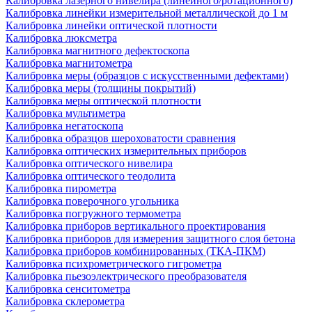
Калибровка лазерного нивелира (линейного/ротационного)
Калибровка линейки измерительной металлической до 1 м
Калибровка линейки оптической плотности
Калибровка люксметра
Калибровка магнитного дефектоскопа
Калибровка магнитометра
Калибровка меры (образцов с искусственными дефектами)
Калибровка меры (толщины покрытий)
Калибровка меры оптической плотности
Калибровка мультиметра
Калибровка негатоскопа
Калибровка образцов шероховатости сравнения
Калибровка оптических измерительных приборов
Калибровка оптического нивелира
Калибровка оптического теодолита
Калибровка пирометра
Калибровка поверочного угольника
Калибровка погружного термометра
Калибровка приборов вертикального проектирования
Калибровка приборов для измерения защитного слоя бетона
Калибровка приборов комбинированных (ТКА-ПКМ)
Калибровка психрометрического гигрометра
Калибровка пьезоэлектрического преобразователя
Калибровка сенситометра
Калибровка склерометра