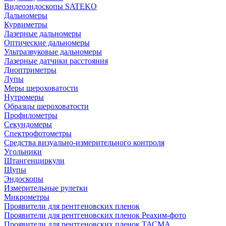
Видеоэндоскопы SATEKO
Дальномеры
Курвиметры
Лазерные дальномеры
Оптические дальномеры
Ультразвуковые дальномеры
Лазерные датчики расстояния
Диоптриметры
Лупы
Меры шероховатости
Нутромеры
Образцы шероховатости
Профилометры
Секундомеры
Спектрофотометры
Средства визуально-измерительного контроля
Угольники
Штангенциркули
Щупы
Эндоскопы
Измерительные рулетки
Микрометры
Проявители для рентгеновских пленок
Проявители для рентгеновских пленок Реахим-фото
Проявители для рентгеновских пленок ТАСМА