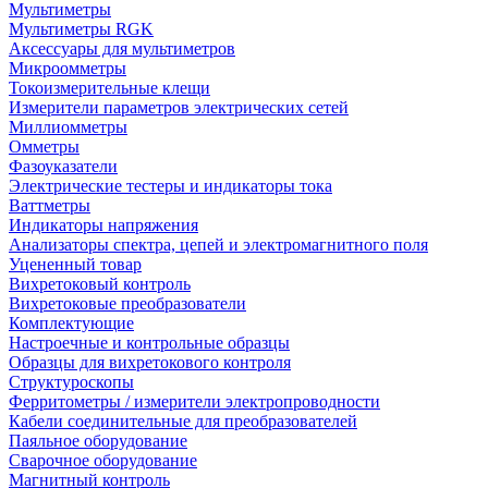
Мультиметры
Мультиметры RGK
Аксессуары для мультиметров
Микроомметры
Токоизмерительные клещи
Измерители параметров электрических сетей
Миллиомметры
Омметры
Фазоуказатели
Электрические тестеры и индикаторы тока
Ваттметры
Индикаторы напряжения
Анализаторы спектра, цепей и электромагнитного поля
Уцененный товар
Вихретоковый контроль
Вихретоковые преобразователи
Комплектующие
Настроечные и контрольные образцы
Образцы для вихретокового контроля
Структуроскопы
Ферритометры / измерители электропроводности
Кабели соединительные для преобразователей
Паяльное оборудование
Сварочное оборудование
Магнитный контроль