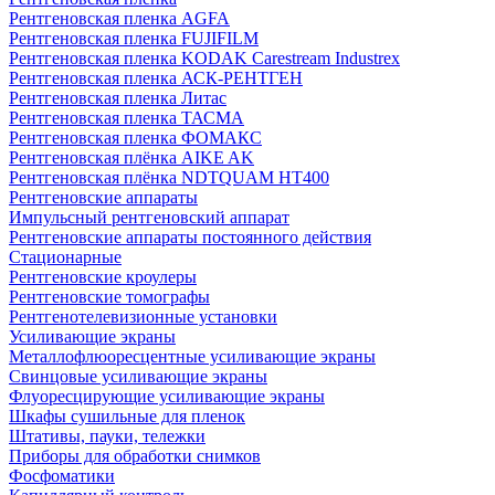
Рентгеновская пленка AGFA
Рентгеновская пленка FUJIFILM
Рентгеновская пленка KODAK Carestream Industrex
Рентгеновская пленка АСК-РЕНТГЕН
Рентгеновская пленка Литас
Рентгеновская пленка ТАСМА
Рентгеновская пленка ФОМАКС
Рентгеновская плёнка AIKE AK
Рентгеновская плёнка NDTQUAM HT400
Рентгеновские аппараты
Импульсный рентгеновский аппарат
Рентгеновские аппараты постоянного действия
Стационарные
Рентгеновские кроулеры
Рентгеновские томографы
Рентгенотелевизионные установки
Усиливающие экраны
Металлофлюоресцентные усиливающие экраны
Свинцовые усиливающие экраны
Флуоресцирующие усиливающие экраны
Шкафы сушильные для пленок
Штативы, пауки, тележки
Приборы для обработки снимков
Фосфоматики