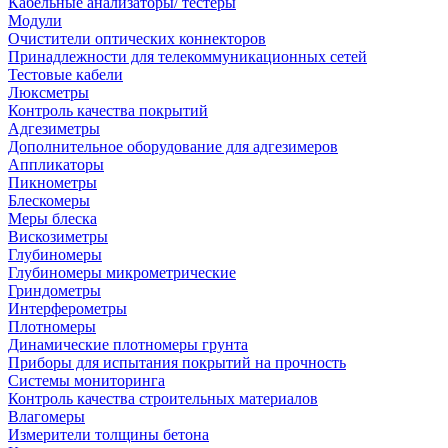
Кабельные анализаторы/ тестеры
Модули
Очистители оптических коннекторов
Принадлежности для телекоммуникационных сетей
Тестовые кабели
Люксметры
Контроль качества покрытий
Адгезиметры
Дополнительное оборудование для адгезимеров
Аппликаторы
Пикнометры
Блескомеры
Меры блеска
Вискозиметры
Глубиномеры
Глубиномеры микрометрические
Гриндометры
Интерферометры
Плотномеры
Динамические плотномеры грунта
Приборы для испытания покрытий на прочность
Системы мониторинга
Контроль качества строительных материалов
Влагомеры
Измерители толщины бетона