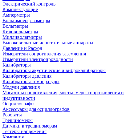
Электрический контроль
Комплектующие
Амперметры
Вольтамперфазометры
Вольтметры
Киловольтметры
Милливольтметры
Высоковольтные испытательные аппараты
Давление и Расход
Измерители сопротивления заземления
Измерители электропроводности
Калибраторы
Калибраторы акустические и виброкалибраторы
Калибраторы давления
Калибраторы температуры
Модули давления
Магазины сопротивления, мосты, меры сопротивления и
индуктивности
Осциллографы
Аксессуары для осциллографов
Реостаты
Трещиномеры
Датчики к трещиномерам
Тестеры напряжения
Компания