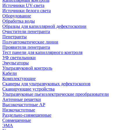
Капиллярный контроль
Источники UV-света
Источники белого света
Оборудование
Обработка воды
Образцы для капиллярной дефектоскопии
Очистители пенетранта
Пенетранты
Полуавтоматические линии
Проявители пенетранта
Тест панели для капиллярного контроля
УФ светильники
Эмульгаторы
Ультразвуковой контроль
Кабели
Комплектующие
Сканеры для ультразвуковых дефектоскопов
Сканирующие устройства
Ультразвуковые пьезоэлектрические преобразователи
Антенные решетки
Высокочастотные АР
Низкочастотные
Раздельно-совмещенные
Совмещенные
ЭМА