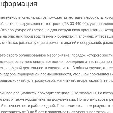
информация
петентности специалистов поможет аттестация персонала, кото
 области неразрушающего контроля (ПБ 03-440-02), установле
. Это процедура обязательна для сотрудников организаций, кот
 на опасных производственных объектах. Например, аттестаци
, монтаже, реконструкции и ремонте зданий и сооружений, рас
это строго организованное мероприятие, порядок которого жест
меющегося у него опыта, возможно проведение аттестации по трем
яется сферой деятельности специалиста. В общем случае, атте
лонадзора, горнорудной промышленности, угольной промышленн
 (радиационный, ультразвуковой, магнитный, вихретоковый, тепло
ерки все специалисты проходят специальные экзамены, на котор
тами, а также нормативными документами. По итогам работы р
ей в течение пяти рабочих дней. При положительном результат
составлять от 3 до 5 лет в зависимости от уровня подготовки.