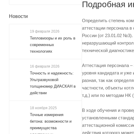
Подробная 
Новости
Определить степень ком
аттестации персонала в
19 февраля 2026
России (от 23.01.02 №3)
Тепловизоры и их роль в
неразрушающий контроль
современных
технической диагностике
технологиях
Аттестация персонала – 
16 февраля 2026
уровня кандидата и уже и
Точность и надежность:
Ультразвуковой
разная, так как определ
толщиномер ДИАСКАН в
частности, объекты кот
действии
т.д.) или по методам НК
18 ноября 2025
В ходе обучения и пров
Точные измерения
установленными стандар
бетона: возможности и
аттестационной комисси
преимущества
действия которого может 