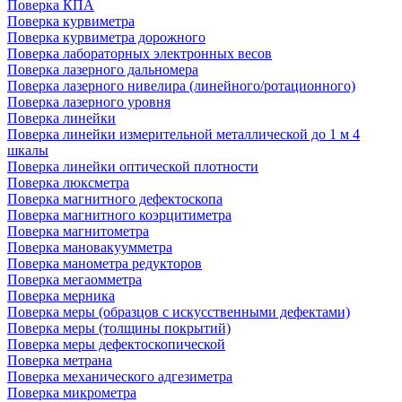
Поверка КПА
Поверка курвиметра
Поверка курвиметра дорожного
Поверка лабораторных электронных весов
Поверка лазерного дальномера
Поверка лазерного нивелира (линейного/ротационного)
Поверка лазерного уровня
Поверка линейки
Поверка линейки измерительной металлической до 1 м 4
шкалы
Поверка линейки оптической плотности
Поверка люксметра
Поверка магнитного дефектоскопа
Поверка магнитного коэрцитиметра
Поверка магнитометра
Поверка мановакуумметра
Поверка манометра редукторов
Поверка мегаомметра
Поверка мерника
Поверка меры (образцов с искусственными дефектами)
Поверка меры (толщины покрытий)
Поверка меры дефектоскопической
Поверка метрана
Поверка механического адгезиметра
Поверка микрометра