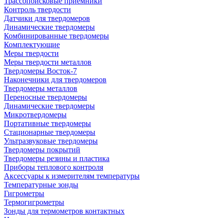
Трассопоисковые приемники
Контроль твердости
Датчики для твердомеров
Динамические твердомеры
Комбинированные твердомеры
Комплектующие
Меры твердости
Меры твердости металлов
Твердомеры Восток-7
Наконечники для твердомеров
Твердомеры металлов
Переносные твердомеры
Динамические твердомеры
Микротвердомеры
Портативные твердомеры
Стационарные твердомеры
Ультразвуковые твердомеры
Твердомеры покрытий
Твердомеры резины и пластика
Приборы теплового контроля
Аксессуары к измерителям температуры
Температурные зонды
Гигрометры
Термогигрометры
Зонды для термометров контактных