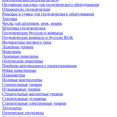
Окулярные насадки для геодезического оборудования
Отражатели геодезические
Рюкзаки и сумки для геодезического оборудования
Трегеры
Чехлы для штативов, реек, вешек
Штативы геодезические
Геодезические буссоли и компасы
Геодезические компасы и буссоли RGK
Индикаторы часового типа
Лазерные уровни
Нивелиры
Лазерные нивелиры
Оптические нивелиры
Приборы вертикального проектирования
Рейки нивелирные
Планиметры
Полевые контроллеры
Строительные уровни
Пузырьковые уровни
Строительные магнитные уровни
Строительные угломеры
Строительные электронные уровни
Теодолиты
Оптические теодолиты