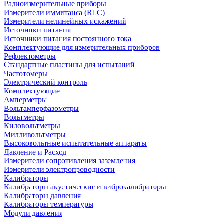
Радиоизмерительные приборы
Измерители иммитанса (RLC)
Измерители нелинейных искажений
Источники питания
Источники питания постоянного тока
Комплектующие для измерительных приборов
Рефлектометры
Стандартные пластины для испытаний
Частотомеры
Электрический контроль
Комплектующие
Амперметры
Вольтамперфазометры
Вольтметры
Киловольтметры
Милливольтметры
Высоковольтные испытательные аппараты
Давление и Расход
Измерители сопротивления заземления
Измерители электропроводности
Калибраторы
Калибраторы акустические и виброкалибраторы
Калибраторы давления
Калибраторы температуры
Модули давления