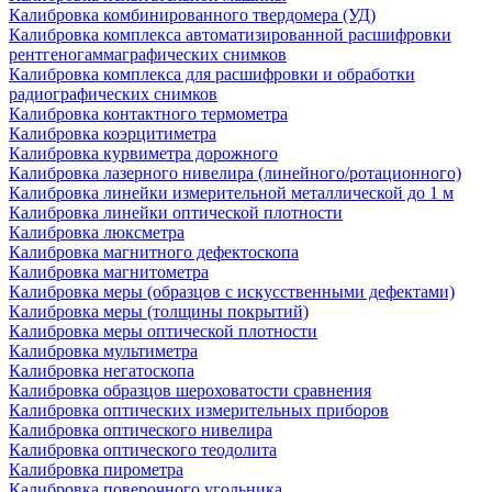
Калибровка комбинированного твердомера (УД)
Калибровка комплекса автоматизированной расшифровки
рентгеногаммаграфических снимков
Калибровка комплекса для расшифровки и обработки
радиографических снимков
Калибровка контактного термометра
Калибровка коэрцитиметра
Калибровка курвиметра дорожного
Калибровка лазерного нивелира (линейного/ротационного)
Калибровка линейки измерительной металлической до 1 м
Калибровка линейки оптической плотности
Калибровка люксметра
Калибровка магнитного дефектоскопа
Калибровка магнитометра
Калибровка меры (образцов с искусственными дефектами)
Калибровка меры (толщины покрытий)
Калибровка меры оптической плотности
Калибровка мультиметра
Калибровка негатоскопа
Калибровка образцов шероховатости сравнения
Калибровка оптических измерительных приборов
Калибровка оптического нивелира
Калибровка оптического теодолита
Калибровка пирометра
Калибровка поверочного угольника