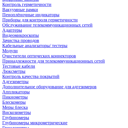
Контроль герметичности
Вакуумные рамки
Пеноплёночные индикаторы
Приборы для контроля герметичности
Обслуживание телекоммуникационных сетей
Адаптеры
Видеомикроскопы
Зачистка проводов
Кабельные анализаторы/ тестеры
Модули
Очистители оптических коннекторов
Принадлежности для телекоммуникационных сетей
Тестовые кабели
Люксметры
Контроль качества покрытий
Адгезиметры
Дополнительное оборудование для адгезимеров
Аппликаторы
Пикнометры
Блескомеры
Меры блеска
Вискозиметры
Глубиномеры
Глубиномеры микрометрические
Гриндометры