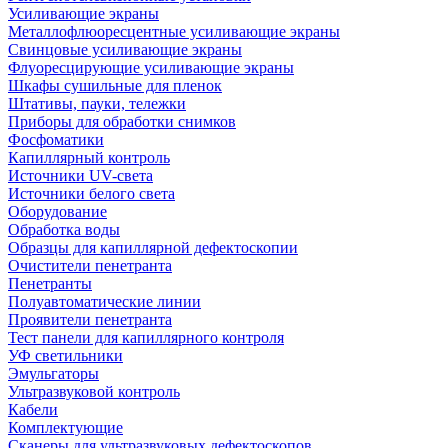
Усиливающие экраны
Металлофлюоресцентные усиливающие экраны
Свинцовые усиливающие экраны
Флуоресцирующие усиливающие экраны
Шкафы сушильные для пленок
Штативы, пауки, тележки
Приборы для обработки снимков
Фосфоматики
Капиллярный контроль
Источники UV-света
Источники белого света
Оборудование
Обработка воды
Образцы для капиллярной дефектоскопии
Очистители пенетранта
Пенетранты
Полуавтоматические линии
Проявители пенетранта
Тест панели для капиллярного контроля
УФ светильники
Эмульгаторы
Ультразвуковой контроль
Кабели
Комплектующие
Сканеры для ультразвуковых дефектоскопов