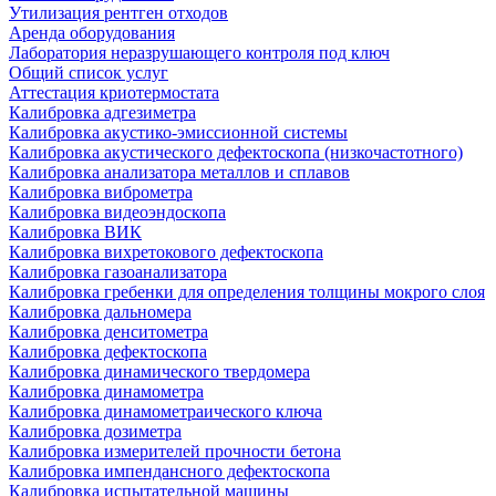
Утилизация рентген отходов
Аренда оборудования
Лаборатория неразрушающего контроля под ключ
Общий список услуг
Аттестация криотермостата
Калибровка адгезиметра
Калибровка акустико-эмиссионной системы
Калибровка акустического дефектоскопа (низкочастотного)
Калибровка анализатора металлов и сплавов
Калибровка виброметра
Калибровка видеоэндоскопа
Калибровка ВИК
Калибровка вихретокового дефектоскопа
Калибровка газоанализатора
Калибровка гребенки для определения толщины мокрого слоя
Калибровка дальномера
Калибровка денситометра
Калибровка дефектоскопа
Калибровка динамического твердомера
Калибровка динамометра
Калибровка динамометраического ключа
Калибровка дозиметра
Калибровка измерителей прочности бетона
Калибровка импендансного дефектоскопа
Калибровка испытательной машины