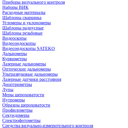
Приборы визуального контроля
Наборы ВИК
Расходные материалы
Шаблоны сварщика
Угломеры и уклономеры
Шаблоны радиусные
Шаблоны резьбовые
Видеоскопы
Видеоэндоскопы
Видеоэндоскопы SATEKO
Дальномеры
Курвиметры
Лазерные дальномеры
Оптические дальномеры
Ультразвуковые дальномеры
Лазерные датчики расстояния
Диоптриметры
Лупы
Меры шероховатости
Нутромеры
Образцы шероховатости
Профилометры
Секундомеры
Спектрофотометры
Средства визуально-измерительного контроля