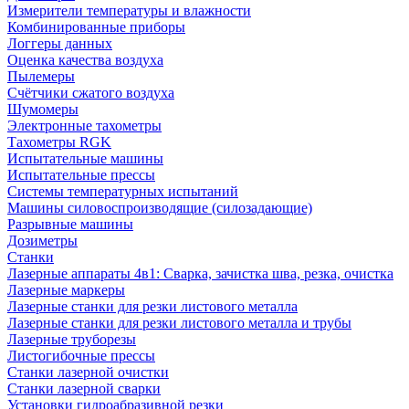
Измерители температуры и влажности
Комбинированные приборы
Логгеры данных
Оценка качества воздуха
Пылемеры
Счётчики сжатого воздуха
Шумомеры
Электронные тахометры
Тахометры RGK
Испытательные машины
Испытательные прессы
Системы температурных испытаний
Машины силовоспроизводящие (силозадающие)
Разрывные машины
Дозиметры
Станки
Лазерные аппараты 4в1: Сварка, зачистка шва, резка, очистка
Лазерные маркеры
Лазерные станки для резки листового металла
Лазерные станки для резки листового металла и трубы
Лазерные труборезы
Листогибочные прессы
Станки лазерной очистки
Станки лазерной сварки
Установки гидроабразивной резки