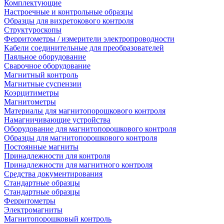
Комплектующие
Настроечные и контрольные образцы
Образцы для вихретокового контроля
Структуроскопы
Ферритометры / измерители электропроводности
Кабели соединительные для преобразователей
Паяльное оборудование
Сварочное оборудование
Магнитный контроль
Магнитные суспензии
Коэрцитиметры
Магнитометры
Материалы для магнитопорошкового контроля
Намагничивающие устройства
Оборудование для магнитопорошкового контроля
Образцы для магнитопорошкового контроля
Постоянные магниты
Принадлежности для контроля
Принадлежности для магнитного контроля
Средства документирования
Стандартные образцы
Стандартные образцы
Ферритометры
Электромагниты
Магнитопорошковый контроль