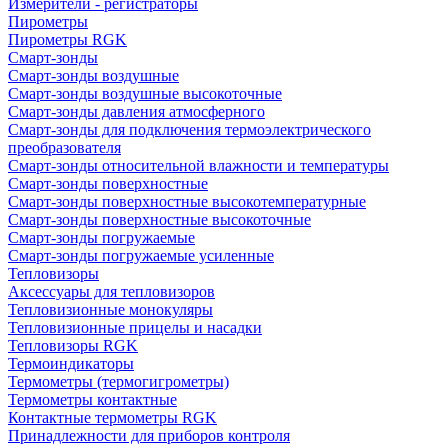
Измерители - регистраторы
Пирометры
Пирометры RGK
Смарт-зонды
Смарт-зонды воздушные
Смарт-зонды воздушные высокоточные
Смарт-зонды давления атмосферного
Смарт-зонды для подключения термоэлектрического
преобразователя
Смарт-зонды относительной влажности и температуры
Смарт-зонды поверхностные
Смарт-зонды поверхностные высокотемпературные
Смарт-зонды поверхностные высокоточные
Смарт-зонды погружаемые
Смарт-зонды погружаемые усиленные
Тепловизоры
Аксессуары для тепловизоров
Тепловизионные монокуляры
Тепловизионные прицелы и насадки
Тепловизоры RGK
Термоиндикаторы
Термометры (термогигрометры)
Термометры контактные
Контактные термометры RGK
Принадлежности для приборов контроля