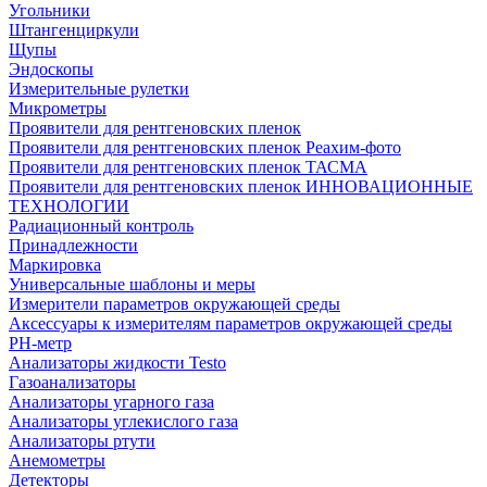
Угольники
Штангенциркули
Щупы
Эндоскопы
Измерительные рулетки
Микрометры
Проявители для рентгеновских пленок
Проявители для рентгеновских пленок Реахим-фото
Проявители для рентгеновских пленок ТАСМА
Проявители для рентгеновских пленок ИННОВАЦИОННЫЕ
ТЕХНОЛОГИИ
Радиационный контроль
Принадлежности
Маркировка
Универсальные шаблоны и меры
Измерители параметров окружающей среды
Аксессуары к измерителям параметров окружающей среды
PH-метр
Анализаторы жидкости Testo
Газоанализаторы
Анализаторы угарного газа
Анализаторы углекислого газа
Анализаторы ртути
Анемометры
Детекторы