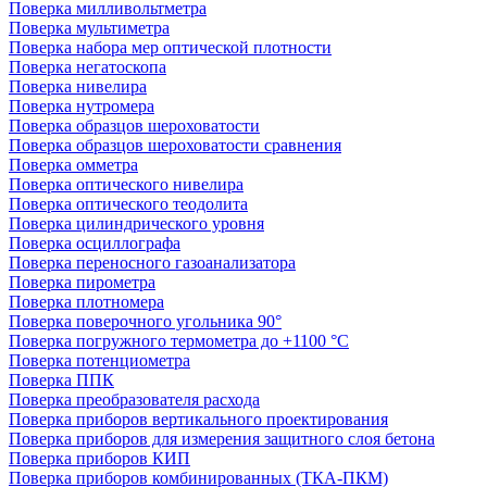
Поверка милливольтметра
Поверка мультиметра
Поверка набора мер оптической плотности
Поверка негатоскопа
Поверка нивелира
Поверка нутромера
Поверка образцов шероховатости
Поверка образцов шероховатости сравнения
Поверка омметра
Поверка оптического нивелира
Поверка оптического теодолита
Поверка цилиндрического уровня
Поверка осциллографа
Поверка переносного газоанализатора
Поверка пирометра
Поверка плотномера
Поверка поверочного угольника 90°
Поверка погружного термометра до +1100 °С
Поверка потенциометра
Поверка ППК
Поверка преобразователя расхода
Поверка приборов вертикального проектирования
Поверка приборов для измерения защитного слоя бетона
Поверка приборов КИП
Поверка приборов комбинированных (ТКА-ПКМ)