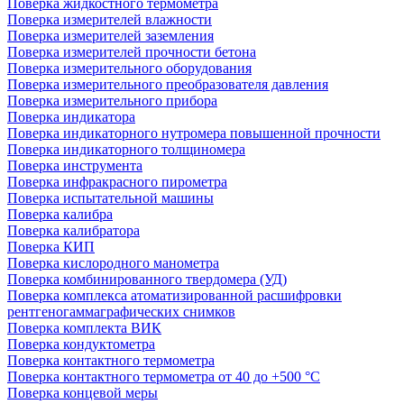
Поверка жидкостного термометра
Поверка измерителей влажности
Поверка измерителей заземления
Поверка измерителей прочности бетона
Поверка измерительного оборудования
Поверка измерительного преобразователя давления
Поверка измерительного прибора
Поверка индикатора
Поверка индикаторного нутромера повышенной прочности
Поверка индикаторного толщиномера
Поверка инструмента
Поверка инфракрасного пирометра
Поверка испытательной машины
Поверка калибра
Поверка калибратора
Поверка КИП
Поверка кислородного манометра
Поверка комбинированного твердомера (УД)
Поверка комплекса атоматизированной расшифровки
рентгеногаммаграфических снимков
Поверка комплекта ВИК
Поверка кондуктометра
Поверка контактного термометра
Поверка контактного термометра от 40 до +500 °С
Поверка концевой меры