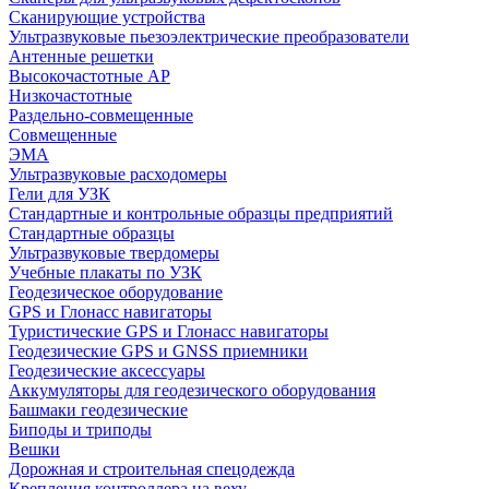
Сканирующие устройства
Ультразвуковые пьезоэлектрические преобразователи
Антенные решетки
Высокочастотные АР
Низкочастотные
Раздельно-совмещенные
Совмещенные
ЭМА
Ультразвуковые расходомеры
Гели для УЗК
Стандартные и контрольные образцы предприятий
Стандартные образцы
Ультразвуковые твердомеры
Учебные плакаты по УЗК
Геодезическое оборудование
GPS и Глонасс навигаторы
Туристические GPS и Глонасс навигаторы
Геодезические GPS и GNSS приемники
Геодезические аксессуары
Аккумуляторы для геодезического оборудования
Башмаки геодезические
Биподы и триподы
Вешки
Дорожная и строительная спецодежда
Крепления контроллера на веху