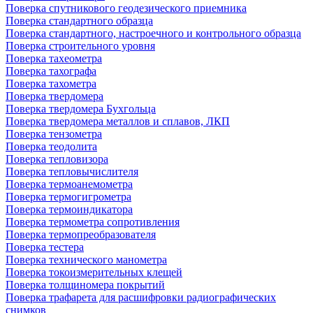
Поверка спутникового геодезического приемника
Поверка стандартного образца
Поверка стандартного, настроечного и контрольного образца
Поверка строительного уровня
Поверка тахеометра
Поверка тахографа
Поверка тахометра
Поверка твердомера
Поверка твердомера Бухгольца
Поверка твердомера металлов и сплавов, ЛКП
Поверка тензометра
Поверка теодолита
Поверка тепловизора
Поверка тепловычислителя
Поверка термоанемометра
Поверка термогигрометра
Поверка термоиндикатора
Поверка термометра сопротивления
Поверка термопреобразователя
Поверка тестера
Поверка технического манометра
Поверка токоизмерительных клещей
Поверка толщиномера покрытий
Поверка трафарета для расшифровки радиографических
снимков