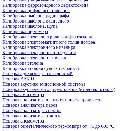
Калибровка феррозондового дефектоскопа
Калибровка цифрового нивелира
Калибровка шаблона радиографа
Калибровка шаблона радиусного
Калибровка шаблона, щупа
Калибровка шумомера
Калибровка электроискрового дефектоскопа
Калибровка электромагнитного толщиномера
Калибровка электронного нивелира
Калибровка электронного теодолита
Калибровка электронных весов
Калибровка эталона
Калибровка эталона чувствительности
Поверка адгезиметра электронный
Поверка АКИП
Поверка акустико-эмиссионной системы
Поверка акустического дефектоскопа (низкочастотного)
Поверка амперметра
Поверка анализатора влажности нефтепродуктов
Поверка анализатора паров
Поверка анализатора спектра
Поверка анализатора этанола
Поверка анемометра
Поверка биметаллического термометра от -75 до 600 °С