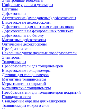
Электронные теодолиты
Цифровые уровни и угломеры
Штативы
Дефектоскопы
Акустические (импедансные) дефектоскопы
Вихретоковые дефектоскопы
Дефектоскопы для контроля сварных швов
Дефектоскопы на фазированных решетках
Дефектоскопы по бетону
Магнитные дефектоскопы
Оптические дефектоскопы
Преобразователи
Наклонные ультразвуковые преобразователи
Электроды
Толщиномеры
Преобразователи для толщиномеров
Вихретоковые толщиномеры
Датчики для толщиномеров
Магнитные толщиномеры
Меры толщины покрытий
Механические толщиномеры
Преобразователи для толщиномеров покрытий
Принадлежности
Стандартные образцы для калибровки
Толщиномеры мокрого слоя