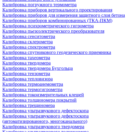
Калибровка погружного термометра
Калибровка приборов вертикального проектирования
Калибровка приборов для измерения защитного слоя бетона
Калибровка приборов комбинированных (ТКА-ПКМ)
Калибровка психрометрического гигрометра
Калибровка пьезоэлектрического преобразователя
Калибровка сенситометра
Калибровка склерометра
Калибровка спектрометра
Калибровка спутникового геодезического приемника
Калибровка тахеометра
Калибровка твердомера
Калибровка твердомера Бухгольца
Калибровка тензометра
Калибровка тепловизора
Калибровка термоанемометра
Калибровка термогигрометра
Калибровка токоизмерительных клещей
Калибровка толщиномера покрытий
Калибровка трещиномера
Калибровка ультразвукового дефектоскопа
Калибровка ультразвукового дефектоскопа
(автоматизированного, многоканального)
Калибровка ультразвукового твердомера
Калибровка ультразвукового толщиномера