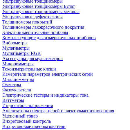
Ультразвуковые толщиномеры
Ультразвуковые толщиномеры Булат
Ультразвуковые толщиномеры металла
Ультразвуковые дефектоскопы
Толщиномеры покрытий
Толщиномеры лакокрасочного покрытия
Электроизмерительные приборы
Комплектующие для измерительных приборов
Виброметры
Мультиметры
Мультиметры RGK
Аксессуары для мультиметров
Микроомметры
Токоизмерительные клещи
Измерители параметров электрических сетей
Миллиомметры
Омметры
Фазоуказатели
Электрические тестеры и индикаторы тока
Ваттметры
Индикаторы напряжения
Анализаторы спектра, цепей и электромагнитного поля
Уцененный товар
Вихретоковый контроль
Вихретоковые преобразователи