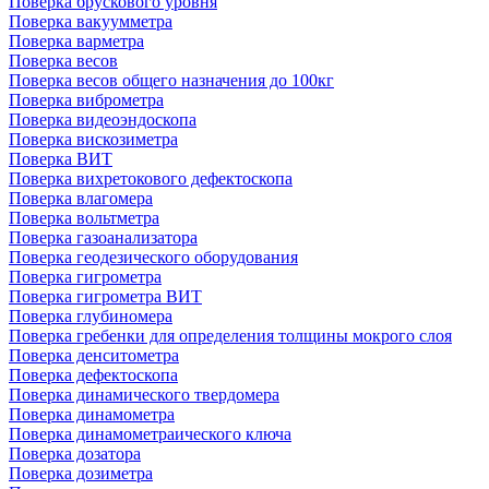
Поверка брускового уровня
Поверка вакуумметра
Поверка варметра
Поверка весов
Поверка весов общего назначения до 100кг
Поверка виброметра
Поверка видеоэндоскопа
Поверка вискозиметра
Поверка ВИТ
Поверка вихретокового дефектоскопа
Поверка влагомера
Поверка вольтметра
Поверка газоанализатора
Поверка геодезического оборудования
Поверка гигрометра
Поверка гигрометра ВИТ
Поверка глубиномера
Поверка гребенки для определения толщины мокрого слоя
Поверка денситометра
Поверка дефектоскопа
Поверка динамического твердомера
Поверка динамометра
Поверка динамометраического ключа
Поверка дозатора
Поверка дозиметра