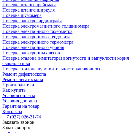
Поверка штангенрейсмаса
Поверка штангенциркуля
Поверка шумомера
Поверка электрокардиографа
Поверка электромагнитного толщиномера
Поверка электронного тахеометра
Поверка электронного теодолита
Поверка электронного термометра
Поверка электронного уровня
Поверка электронных весов
Поверка эталона (имитатора) вогнутости и выпуклости корня
сварного шва
Поверка эталона чувствительности канавочного
Ремонт дефектоскопа
Ремонт негатоскопа
Производители
Как купить
Условия оплаты
Условия доставки
Гарантия на товар
Контакты
+7 (927) 026-31-74
Заказать звонок
Задать вопрос