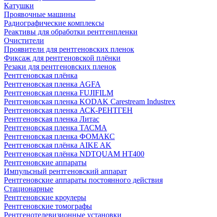
Катушки
Проявочные машины
Радиографические комплексы
Реактивы для обработки рентгенпленки
Очистители
Проявители для рентгеновских пленок
Фиксаж для рентгеновской плёнки
Резаки для рентгеновских пленок
Рентгеновская плёнка
Рентгеновская пленка AGFA
Рентгеновская пленка FUJIFILM
Рентгеновская пленка KODAK Carestream Industrex
Рентгеновская пленка АСК-РЕНТГЕН
Рентгеновская пленка Литас
Рентгеновская пленка ТАСМА
Рентгеновская пленка ФОМАКС
Рентгеновская плёнка AIKE AK
Рентгеновская плёнка NDTQUAM HT400
Рентгеновские аппараты
Импульсный рентгеновский аппарат
Рентгеновские аппараты постоянного действия
Стационарные
Рентгеновские кроулеры
Рентгеновские томографы
Рентгенотелевизионные установки