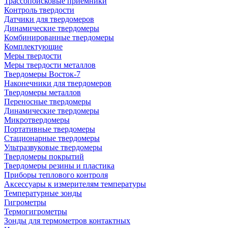
Трассопоисковые приемники
Контроль твердости
Датчики для твердомеров
Динамические твердомеры
Комбинированные твердомеры
Комплектующие
Меры твердости
Меры твердости металлов
Твердомеры Восток-7
Наконечники для твердомеров
Твердомеры металлов
Переносные твердомеры
Динамические твердомеры
Микротвердомеры
Портативные твердомеры
Стационарные твердомеры
Ультразвуковые твердомеры
Твердомеры покрытий
Твердомеры резины и пластика
Приборы теплового контроля
Аксессуары к измерителям температуры
Температурные зонды
Гигрометры
Термогигрометры
Зонды для термометров контактных