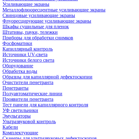
Усиливающие экраны
Металлофлюоресцентные усиливающие экраны
Свинцовые усиливающие экраны
Флуоресцирующие усиливающие экраны
Шкафы сушильные для пленок
Штативы, пауки, тележки
Приборы для обработки снимков
Фосфоматики
Капиллярный контроль
Источники UV-света
Источники белого света
Оборудование
Обработка воды
Образцы для капиллярной дефектоскопии
Очистители пенетранта
Пенетранты
Полуавтоматические линии
Проявители пенетранта
Тест панели для капиллярного контроля
УФ светильники
Эмульгаторы
Ультразвуковой контроль
Кабели
Комплектующие
Сканеры для ультразвуковых дефектоскопов