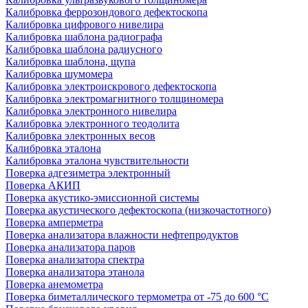
Калибровка феррозондового дефектоскопа
Калибровка цифрового нивелира
Калибровка шаблона радиографа
Калибровка шаблона радиусного
Калибровка шаблона, щупа
Калибровка шумомера
Калибровка электроискрового дефектоскопа
Калибровка электромагнитного толщиномера
Калибровка электронного нивелира
Калибровка электронного теодолита
Калибровка электронных весов
Калибровка эталона
Калибровка эталона чувствительности
Поверка адгезиметра электронный
Поверка АКИП
Поверка акустико-эмиссионной системы
Поверка акустического дефектоскопа (низкочастотного)
Поверка амперметра
Поверка анализатора влажности нефтепродуктов
Поверка анализатора паров
Поверка анализатора спектра
Поверка анализатора этанола
Поверка анемометра
Поверка биметаллического термометра от -75 до 600 °С