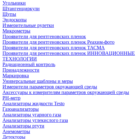
Угольники
Штангенциркули
Щупы
Эндоскопы
Измерительные рулетки
Микрометры
Проявители для рентгеновских пленок
Проявители для рентгеновских пленок Реахим-фото
Проявители для рентгеновских пленок ТАСМА
Проявители для рентгеновских пленок ИННОВАЦИОННЫЕ
ТЕХНОЛОГИИ
Радиационный контроль
Принадлежности
Маркировка
Универсальные шаблоны и меры
Измерители параметров окружающей среды
Аксессуары к измерителям параметров окружающей среды
PH-метр
Анализаторы жидкости Testo
Газоанализаторы
Анализаторы угарного газа
Анализаторы углекислого газа
Анализаторы ртути
Анемометры
Детекторы