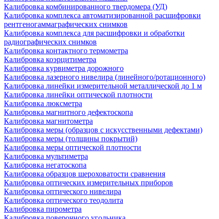
Калибровка комбинированного твердомера (УД)
Калибровка комплекса автоматизированной расшифровки
рентгеногаммаграфических снимков
Калибровка комплекса для расшифровки и обработки
радиографических снимков
Калибровка контактного термометра
Калибровка коэрцитиметра
Калибровка курвиметра дорожного
Калибровка лазерного нивелира (линейного/ротационного)
Калибровка линейки измерительной металлической до 1 м
Калибровка линейки оптической плотности
Калибровка люксметра
Калибровка магнитного дефектоскопа
Калибровка магнитометра
Калибровка меры (образцов с искусственными дефектами)
Калибровка меры (толщины покрытий)
Калибровка меры оптической плотности
Калибровка мультиметра
Калибровка негатоскопа
Калибровка образцов шероховатости сравнения
Калибровка оптических измерительных приборов
Калибровка оптического нивелира
Калибровка оптического теодолита
Калибровка пирометра
Калибровка поверочного угольника