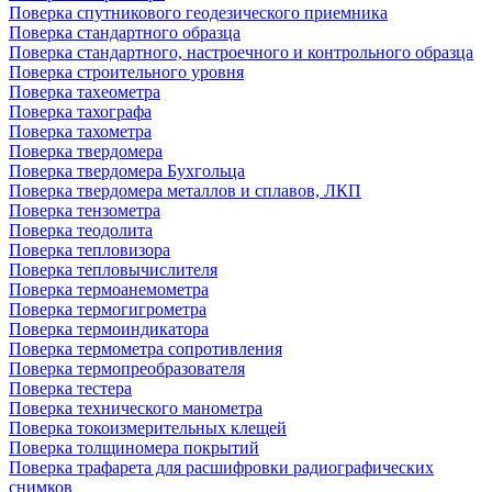
Поверка спутникового геодезического приемника
Поверка стандартного образца
Поверка стандартного, настроечного и контрольного образца
Поверка строительного уровня
Поверка тахеометра
Поверка тахографа
Поверка тахометра
Поверка твердомера
Поверка твердомера Бухгольца
Поверка твердомера металлов и сплавов, ЛКП
Поверка тензометра
Поверка теодолита
Поверка тепловизора
Поверка тепловычислителя
Поверка термоанемометра
Поверка термогигрометра
Поверка термоиндикатора
Поверка термометра сопротивления
Поверка термопреобразователя
Поверка тестера
Поверка технического манометра
Поверка токоизмерительных клещей
Поверка толщиномера покрытий
Поверка трафарета для расшифровки радиографических
снимков