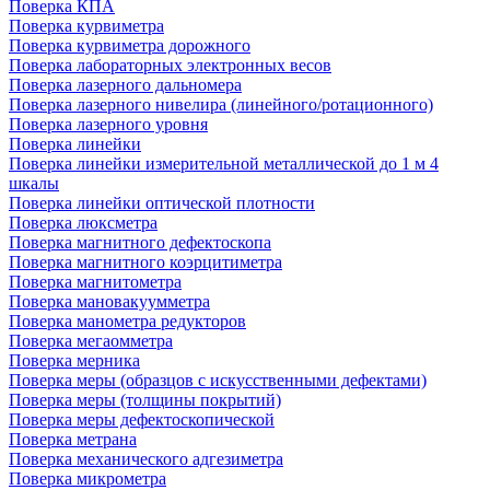
Поверка КПА
Поверка курвиметра
Поверка курвиметра дорожного
Поверка лабораторных электронных весов
Поверка лазерного дальномера
Поверка лазерного нивелира (линейного/ротационного)
Поверка лазерного уровня
Поверка линейки
Поверка линейки измерительной металлической до 1 м 4
шкалы
Поверка линейки оптической плотности
Поверка люксметра
Поверка магнитного дефектоскопа
Поверка магнитного коэрцитиметра
Поверка магнитометра
Поверка мановакуумметра
Поверка манометра редукторов
Поверка мегаомметра
Поверка мерника
Поверка меры (образцов с искусственными дефектами)
Поверка меры (толщины покрытий)
Поверка меры дефектоскопической
Поверка метрана
Поверка механического адгезиметра
Поверка микрометра