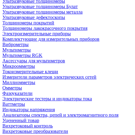
Ультразвуковые толщиномеры
Ультразвуковые толщиномеры Булат
Ультразвуковые толщиномеры металла
Ультразвуковые дефектоскопы
Толщиномеры покрытий
Толщиномеры лакокрасочного покрытия
Электроизмерительные приборы
Комплектующие для измерительных приборов
Виброметры
Мультиметры
Мультиметры RGK
Аксессуары для мультиметров
Микроомметры
Токоизмерительные клещи
Измерители параметров электрических сетей
Миллиомметры
Омметры
Фазоуказатели
Электрические тестеры и индикаторы тока
Ваттметры
Индикаторы напряжения
Анализаторы спектра, цепей и электромагнитного поля
Уцененный товар
Вихретоковый контроль
Вихретоковые преобразователи