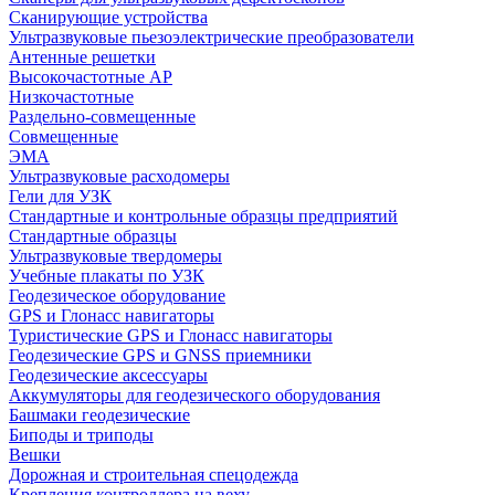
Сканирующие устройства
Ультразвуковые пьезоэлектрические преобразователи
Антенные решетки
Высокочастотные АР
Низкочастотные
Раздельно-совмещенные
Совмещенные
ЭМА
Ультразвуковые расходомеры
Гели для УЗК
Стандартные и контрольные образцы предприятий
Стандартные образцы
Ультразвуковые твердомеры
Учебные плакаты по УЗК
Геодезическое оборудование
GPS и Глонасс навигаторы
Туристические GPS и Глонасс навигаторы
Геодезические GPS и GNSS приемники
Геодезические аксессуары
Аккумуляторы для геодезического оборудования
Башмаки геодезические
Биподы и триподы
Вешки
Дорожная и строительная спецодежда
Крепления контроллера на веху