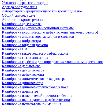
Утилизация рентген отходов
Аренда оборудования
Лаборатория неразрушающего контроля под ключ
Общий список услуг
Аттестация криотермостата
Калибровка адгезиметра
Калибровка акустико-эмиссионной системы
Калибровка акустического дефектоскопа (низкочастотного)
Калибровка анализатора металлов и сплавов
Калибровка виброметра
Калибровка видеоэндоскопа
Калибровка ВИК
Калибровка вихретокового дефектоскопа
Калибровка газоанализатора
Калибровка гребенки для определения толщины мокрого слоя
Калибровка дальномера
Калибровка денситометра
Калибровка дефектоскопа
Калибровка динамического твердомера
Калибровка динамометра
Калибровка динамометраического ключа
Калибровка дозиметра
Калибровка измерителей прочности бетона
Калибровка импендансного дефектоскопа
Калибровка испытательной машины