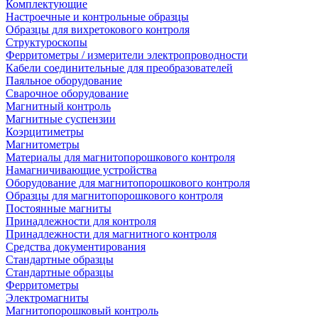
Комплектующие
Настроечные и контрольные образцы
Образцы для вихретокового контроля
Структуроскопы
Ферритометры / измерители электропроводности
Кабели соединительные для преобразователей
Паяльное оборудование
Сварочное оборудование
Магнитный контроль
Магнитные суспензии
Коэрцитиметры
Магнитометры
Материалы для магнитопорошкового контроля
Намагничивающие устройства
Оборудование для магнитопорошкового контроля
Образцы для магнитопорошкового контроля
Постоянные магниты
Принадлежности для контроля
Принадлежности для магнитного контроля
Средства документирования
Стандартные образцы
Стандартные образцы
Ферритометры
Электромагниты
Магнитопорошковый контроль