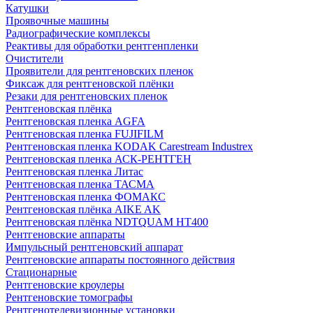
Катушки
Проявочные машины
Радиографические комплексы
Реактивы для обработки рентгенпленки
Очистители
Проявители для рентгеновских пленок
Фиксаж для рентгеновской плёнки
Резаки для рентгеновских пленок
Рентгеновская плёнка
Рентгеновская пленка AGFA
Рентгеновская пленка FUJIFILM
Рентгеновская пленка KODAK Carestream Industrex
Рентгеновская пленка АСК-РЕНТГЕН
Рентгеновская пленка Литас
Рентгеновская пленка ТАСМА
Рентгеновская пленка ФОМАКС
Рентгеновская плёнка AIKE AK
Рентгеновская плёнка NDTQUAM HT400
Рентгеновские аппараты
Импульсный рентгеновский аппарат
Рентгеновские аппараты постоянного действия
Стационарные
Рентгеновские кроулеры
Рентгеновские томографы
Рентгенотелевизионные установки