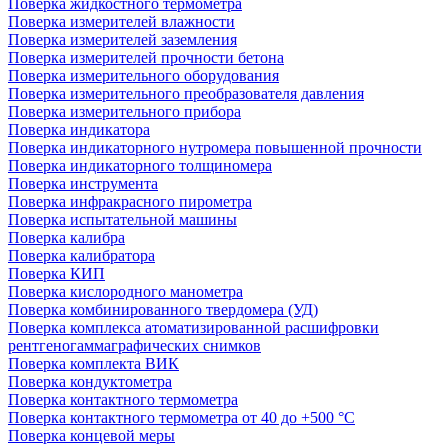
Поверка жидкостного термометра
Поверка измерителей влажности
Поверка измерителей заземления
Поверка измерителей прочности бетона
Поверка измерительного оборудования
Поверка измерительного преобразователя давления
Поверка измерительного прибора
Поверка индикатора
Поверка индикаторного нутромера повышенной прочности
Поверка индикаторного толщиномера
Поверка инструмента
Поверка инфракрасного пирометра
Поверка испытательной машины
Поверка калибра
Поверка калибратора
Поверка КИП
Поверка кислородного манометра
Поверка комбинированного твердомера (УД)
Поверка комплекса атоматизированной расшифровки
рентгеногаммаграфических снимков
Поверка комплекта ВИК
Поверка кондуктометра
Поверка контактного термометра
Поверка контактного термометра от 40 до +500 °С
Поверка концевой меры