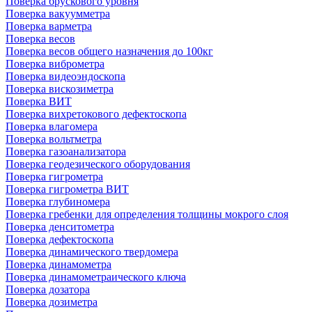
Поверка брускового уровня
Поверка вакуумметра
Поверка варметра
Поверка весов
Поверка весов общего назначения до 100кг
Поверка виброметра
Поверка видеоэндоскопа
Поверка вискозиметра
Поверка ВИТ
Поверка вихретокового дефектоскопа
Поверка влагомера
Поверка вольтметра
Поверка газоанализатора
Поверка геодезического оборудования
Поверка гигрометра
Поверка гигрометра ВИТ
Поверка глубиномера
Поверка гребенки для определения толщины мокрого слоя
Поверка денситометра
Поверка дефектоскопа
Поверка динамического твердомера
Поверка динамометра
Поверка динамометраического ключа
Поверка дозатора
Поверка дозиметра