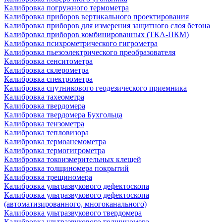
Калибровка погружного термометра
Калибровка приборов вертикального проектирования
Калибровка приборов для измерения защитного слоя бетона
Калибровка приборов комбинированных (ТКА-ПКМ)
Калибровка психрометрического гигрометра
Калибровка пьезоэлектрического преобразователя
Калибровка сенситометра
Калибровка склерометра
Калибровка спектрометра
Калибровка спутникового геодезического приемника
Калибровка тахеометра
Калибровка твердомера
Калибровка твердомера Бухгольца
Калибровка тензометра
Калибровка тепловизора
Калибровка термоанемометра
Калибровка термогигрометра
Калибровка токоизмерительных клещей
Калибровка толщиномера покрытий
Калибровка трещиномера
Калибровка ультразвукового дефектоскопа
Калибровка ультразвукового дефектоскопа
(автоматизированного, многоканального)
Калибровка ультразвукового твердомера
Калибровка ультразвукового толщиномера