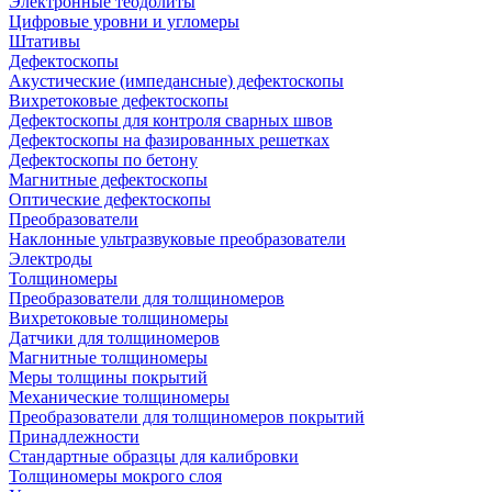
Электронные теодолиты
Цифровые уровни и угломеры
Штативы
Дефектоскопы
Акустические (импедансные) дефектоскопы
Вихретоковые дефектоскопы
Дефектоскопы для контроля сварных швов
Дефектоскопы на фазированных решетках
Дефектоскопы по бетону
Магнитные дефектоскопы
Оптические дефектоскопы
Преобразователи
Наклонные ультразвуковые преобразователи
Электроды
Толщиномеры
Преобразователи для толщиномеров
Вихретоковые толщиномеры
Датчики для толщиномеров
Магнитные толщиномеры
Меры толщины покрытий
Механические толщиномеры
Преобразователи для толщиномеров покрытий
Принадлежности
Стандартные образцы для калибровки
Толщиномеры мокрого слоя