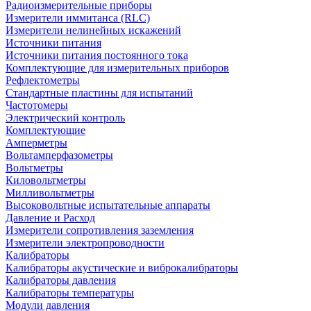
Радиоизмерительные приборы
Измерители иммитанса (RLC)
Измерители нелинейных искажений
Источники питания
Источники питания постоянного тока
Комплектующие для измерительных приборов
Рефлектометры
Стандартные пластины для испытаний
Частотомеры
Электрический контроль
Комплектующие
Амперметры
Вольтамперфазометры
Вольтметры
Киловольтметры
Милливольтметры
Высоковольтные испытательные аппараты
Давление и Расход
Измерители сопротивления заземления
Измерители электропроводности
Калибраторы
Калибраторы акустические и виброкалибраторы
Калибраторы давления
Калибраторы температуры
Модули давления