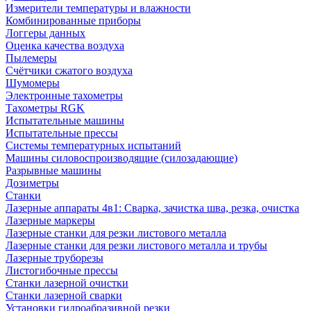
Измерители температуры и влажности
Комбинированные приборы
Логгеры данных
Оценка качества воздуха
Пылемеры
Счётчики сжатого воздуха
Шумомеры
Электронные тахометры
Тахометры RGK
Испытательные машины
Испытательные прессы
Системы температурных испытаний
Машины силовоспроизводящие (силозадающие)
Разрывные машины
Дозиметры
Станки
Лазерные аппараты 4в1: Сварка, зачистка шва, резка, очистка
Лазерные маркеры
Лазерные станки для резки листового металла
Лазерные станки для резки листового металла и трубы
Лазерные труборезы
Листогибочные прессы
Станки лазерной очистки
Станки лазерной сварки
Установки гидроабразивной резки