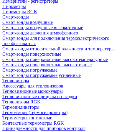
Измерители - регистраторы
Пирометры
Пирометры RGK
Смарт-зонды
Смарт-зонды воздушные
Смарт-зонды воздушные высокоточные
Смарт-зонды давления атмосферного
Смарт-зонды для подключения термоэлектрического
преобразователя
Смарт-зонды относительной влажности и температуры
Смарт-зонды поверхностные
Смарт-зонды поверхностные высокотемпературные
Смарт-зонды поверхностные высокоточные
Смарт-зонды погружаемые
Смарт-зонды погружаемые усиленные
Тепловизоры
Аксессуары для тепловизоров
Тепловизионные монокуляры
Тепловизионные прицелы и насадки
Тепловизоры RGK
Термоиндикаторы
Термометры (термогигрометры)
Термометры контактные
Контактные термометры RGK
Принадлежности для приборов контроля