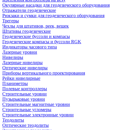
Окулярные насадки для геодезического оборудования
Отражатели геодезические
Рюкзаки и сумки для геодезического оборудования
Трегеры
Чехлы для штативов, реек, вешек
Штативы геодезические
Геодезические буссоли и компасы
Геодезические компасы и буссоли RGK
Индикаторы часового типа
Лазерные уровни
Нивелиры
Лазерные нивелиры
Оптические нивелиры
Приборы вертикального проектирования
Рейки нивелирные
Планиметры
Полевые контроллеры
Строительные уровни
Пузырьковые уровни
Строительные магнитные уровни
Строительные угломеры
Строительные электронные уровни
Теодолиты
Оптические теодолиты