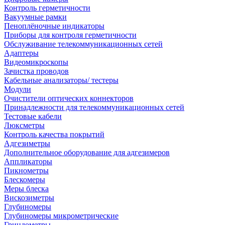
Контроль герметичности
Вакуумные рамки
Пеноплёночные индикаторы
Приборы для контроля герметичности
Обслуживание телекоммуникационных сетей
Адаптеры
Видеомикроскопы
Зачистка проводов
Кабельные анализаторы/ тестеры
Модули
Очистители оптических коннекторов
Принадлежности для телекоммуникационных сетей
Тестовые кабели
Люксметры
Контроль качества покрытий
Адгезиметры
Дополнительное оборудование для адгезимеров
Аппликаторы
Пикнометры
Блескомеры
Меры блеска
Вискозиметры
Глубиномеры
Глубиномеры микрометрические
Гриндометры