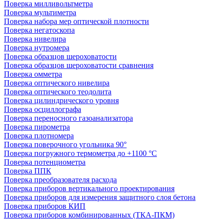
Поверка милливольтметра
Поверка мультиметра
Поверка набора мер оптической плотности
Поверка негатоскопа
Поверка нивелира
Поверка нутромера
Поверка образцов шероховатости
Поверка образцов шероховатости сравнения
Поверка омметра
Поверка оптического нивелира
Поверка оптического теодолита
Поверка цилиндрического уровня
Поверка осциллографа
Поверка переносного газоанализатора
Поверка пирометра
Поверка плотномера
Поверка поверочного угольника 90°
Поверка погружного термометра до +1100 °С
Поверка потенциометра
Поверка ППК
Поверка преобразователя расхода
Поверка приборов вертикального проектирования
Поверка приборов для измерения защитного слоя бетона
Поверка приборов КИП
Поверка приборов комбинированных (ТКА-ПКМ)