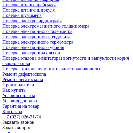
Поверка штангенрейсмаса
Поверка штангенциркуля
Поверка шумомера
Поверка электрокардиографа
Поверка электромагнитного толщиномера
Поверка электронного тахеометра
Поверка электронного теодолита
Поверка электронного термометра
Поверка электронного уровня
Поверка электронных весов
Поверка эталона (имитатора) вогнутости и выпуклости корня
сварного шва
Поверка эталона чувствительности канавочного
Ремонт дефектоскопа
Ремонт негатоскопа
Производители
Как купить
Условия оплаты
Условия доставки
Гарантия на товар
Контакты
+7 (927) 026-31-74
Заказать звонок
Задать вопрос