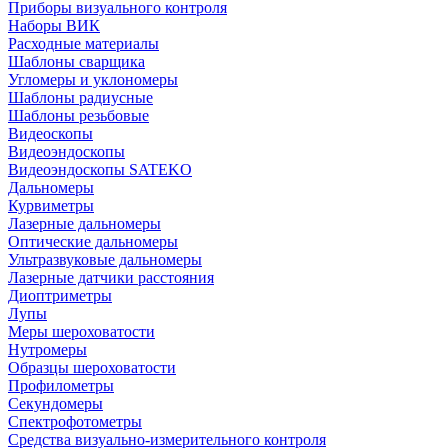
Приборы визуального контроля
Наборы ВИК
Расходные материалы
Шаблоны сварщика
Угломеры и уклономеры
Шаблоны радиусные
Шаблоны резьбовые
Видеоскопы
Видеоэндоскопы
Видеоэндоскопы SATEKO
Дальномеры
Курвиметры
Лазерные дальномеры
Оптические дальномеры
Ультразвуковые дальномеры
Лазерные датчики расстояния
Диоптриметры
Лупы
Меры шероховатости
Нутромеры
Образцы шероховатости
Профилометры
Секундомеры
Спектрофотометры
Средства визуально-измерительного контроля