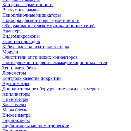
Контроль герметичности
Вакуумные рамки
Пеноплёночные индикаторы
Приборы для контроля герметичности
Обслуживание телекоммуникационных сетей
Адаптеры
Видеомикроскопы
Зачистка проводов
Кабельные анализаторы/ тестеры
Модули
Очистители оптических коннекторов
Принадлежности для телекоммуникационных сетей
Тестовые кабели
Люксметры
Контроль качества покрытий
Адгезиметры
Дополнительное оборудование для адгезимеров
Аппликаторы
Пикнометры
Блескомеры
Меры блеска
Вискозиметры
Глубиномеры
Глубиномеры микрометрические
Гриндометры