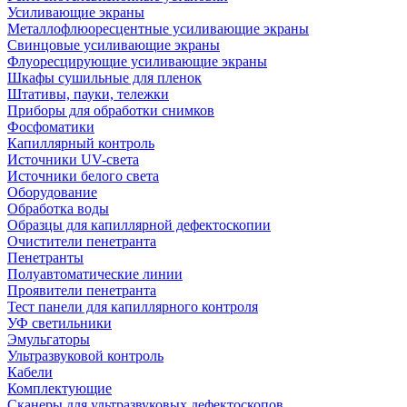
Усиливающие экраны
Металлофлюоресцентные усиливающие экраны
Свинцовые усиливающие экраны
Флуоресцирующие усиливающие экраны
Шкафы сушильные для пленок
Штативы, пауки, тележки
Приборы для обработки снимков
Фосфоматики
Капиллярный контроль
Источники UV-света
Источники белого света
Оборудование
Обработка воды
Образцы для капиллярной дефектоскопии
Очистители пенетранта
Пенетранты
Полуавтоматические линии
Проявители пенетранта
Тест панели для капиллярного контроля
УФ светильники
Эмульгаторы
Ультразвуковой контроль
Кабели
Комплектующие
Сканеры для ультразвуковых дефектоскопов