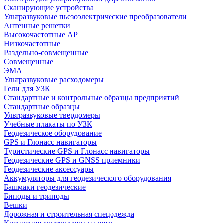
Сканирующие устройства
Ультразвуковые пьезоэлектрические преобразователи
Антенные решетки
Высокочастотные АР
Низкочастотные
Раздельно-совмещенные
Совмещенные
ЭМА
Ультразвуковые расходомеры
Гели для УЗК
Стандартные и контрольные образцы предприятий
Стандартные образцы
Ультразвуковые твердомеры
Учебные плакаты по УЗК
Геодезическое оборудование
GPS и Глонасс навигаторы
Туристические GPS и Глонасс навигаторы
Геодезические GPS и GNSS приемники
Геодезические аксессуары
Аккумуляторы для геодезического оборудования
Башмаки геодезические
Биподы и триподы
Вешки
Дорожная и строительная спецодежда
Крепления контроллера на веху