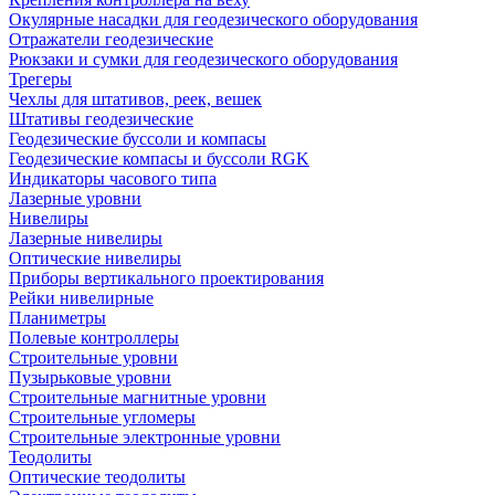
Окулярные насадки для геодезического оборудования
Отражатели геодезические
Рюкзаки и сумки для геодезического оборудования
Трегеры
Чехлы для штативов, реек, вешек
Штативы геодезические
Геодезические буссоли и компасы
Геодезические компасы и буссоли RGK
Индикаторы часового типа
Лазерные уровни
Нивелиры
Лазерные нивелиры
Оптические нивелиры
Приборы вертикального проектирования
Рейки нивелирные
Планиметры
Полевые контроллеры
Строительные уровни
Пузырьковые уровни
Строительные магнитные уровни
Строительные угломеры
Строительные электронные уровни
Теодолиты
Оптические теодолиты