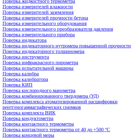
Поверка жидкостного термометра
Поверка измерителей влажности
Поверка измерителей заземления
Поверка измерителей прочности бетона
Поверка измерительного оборудования
Поверка измерительного преобразователя давления
Поверка измерительного прибора
Поверка индикатора
Поверка индикаторного нутромера повышенной прочности
Поверка индикаторного толщиномера
Поверка инструмента
Поверка инфракрасного пирометра
Поверка испытательной машины
Поверка калибра
Поверка калибратора
Поверка КИП
Поверка кислородного манометра
Поверка комбинированного твердомера (УД)
Поверка комплекса атоматизированной расшифровки
рентгеногаммаграфических снимков
Поверка комплекта ВИК
Поверка кондуктометра
Поверка контактного термометра
Поверка контактного термометра от 40 до +500 °С
Поверка концевой меры