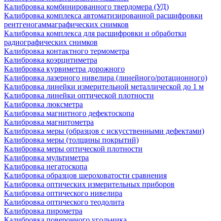
Калибровка комбинированного твердомера (УД)
Калибровка комплекса автоматизированной расшифровки
рентгеногаммаграфических снимков
Калибровка комплекса для расшифровки и обработки
радиографических снимков
Калибровка контактного термометра
Калибровка коэрцитиметра
Калибровка курвиметра дорожного
Калибровка лазерного нивелира (линейного/ротационного)
Калибровка линейки измерительной металлической до 1 м
Калибровка линейки оптической плотности
Калибровка люксметра
Калибровка магнитного дефектоскопа
Калибровка магнитометра
Калибровка меры (образцов с искусственными дефектами)
Калибровка меры (толщины покрытий)
Калибровка меры оптической плотности
Калибровка мультиметра
Калибровка негатоскопа
Калибровка образцов шероховатости сравнения
Калибровка оптических измерительных приборов
Калибровка оптического нивелира
Калибровка оптического теодолита
Калибровка пирометра
Калибровка поверочного угольника