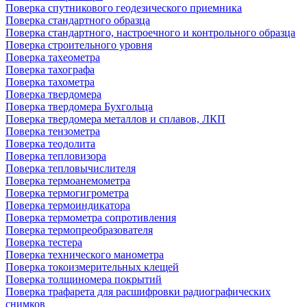
Поверка спутникового геодезического приемника
Поверка стандартного образца
Поверка стандартного, настроечного и контрольного образца
Поверка строительного уровня
Поверка тахеометра
Поверка тахографа
Поверка тахометра
Поверка твердомера
Поверка твердомера Бухгольца
Поверка твердомера металлов и сплавов, ЛКП
Поверка тензометра
Поверка теодолита
Поверка тепловизора
Поверка тепловычислителя
Поверка термоанемометра
Поверка термогигрометра
Поверка термоиндикатора
Поверка термометра сопротивления
Поверка термопреобразователя
Поверка тестера
Поверка технического манометра
Поверка токоизмерительных клещей
Поверка толщиномера покрытий
Поверка трафарета для расшифровки радиографических
снимков