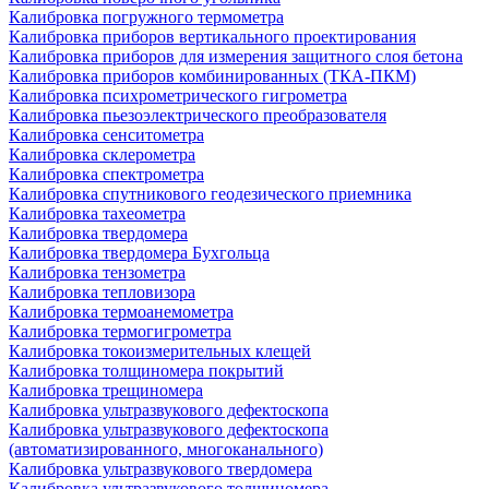
Калибровка погружного термометра
Калибровка приборов вертикального проектирования
Калибровка приборов для измерения защитного слоя бетона
Калибровка приборов комбинированных (ТКА-ПКМ)
Калибровка психрометрического гигрометра
Калибровка пьезоэлектрического преобразователя
Калибровка сенситометра
Калибровка склерометра
Калибровка спектрометра
Калибровка спутникового геодезического приемника
Калибровка тахеометра
Калибровка твердомера
Калибровка твердомера Бухгольца
Калибровка тензометра
Калибровка тепловизора
Калибровка термоанемометра
Калибровка термогигрометра
Калибровка токоизмерительных клещей
Калибровка толщиномера покрытий
Калибровка трещиномера
Калибровка ультразвукового дефектоскопа
Калибровка ультразвукового дефектоскопа
(автоматизированного, многоканального)
Калибровка ультразвукового твердомера
Калибровка ультразвукового толщиномера