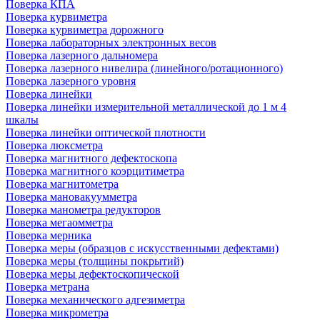
Поверка КПА
Поверка курвиметра
Поверка курвиметра дорожного
Поверка лабораторных электронных весов
Поверка лазерного дальномера
Поверка лазерного нивелира (линейного/ротационного)
Поверка лазерного уровня
Поверка линейки
Поверка линейки измерительной металлической до 1 м 4
шкалы
Поверка линейки оптической плотности
Поверка люксметра
Поверка магнитного дефектоскопа
Поверка магнитного коэрцитиметра
Поверка магнитометра
Поверка мановакуумметра
Поверка манометра редукторов
Поверка мегаомметра
Поверка мерника
Поверка меры (образцов с искусственными дефектами)
Поверка меры (толщины покрытий)
Поверка меры дефектоскопической
Поверка метрана
Поверка механического адгезиметра
Поверка микрометра