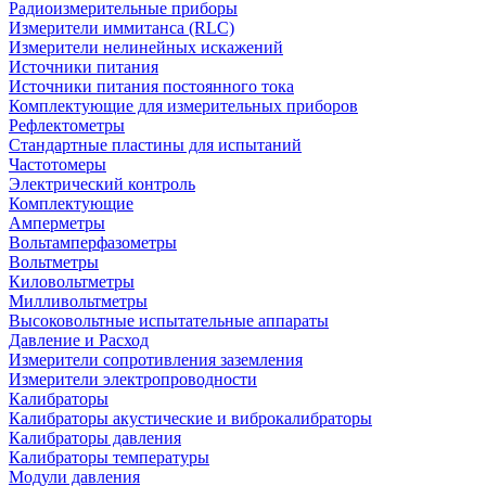
Радиоизмерительные приборы
Измерители иммитанса (RLC)
Измерители нелинейных искажений
Источники питания
Источники питания постоянного тока
Комплектующие для измерительных приборов
Рефлектометры
Стандартные пластины для испытаний
Частотомеры
Электрический контроль
Комплектующие
Амперметры
Вольтамперфазометры
Вольтметры
Киловольтметры
Милливольтметры
Высоковольтные испытательные аппараты
Давление и Расход
Измерители сопротивления заземления
Измерители электропроводности
Калибраторы
Калибраторы акустические и виброкалибраторы
Калибраторы давления
Калибраторы температуры
Модули давления