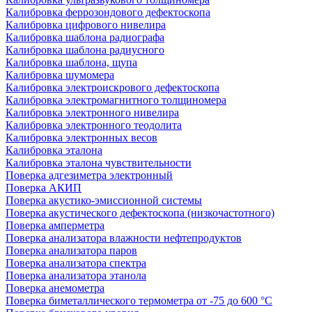
Калибровка феррозондового дефектоскопа
Калибровка цифрового нивелира
Калибровка шаблона радиографа
Калибровка шаблона радиусного
Калибровка шаблона, щупа
Калибровка шумомера
Калибровка электроискрового дефектоскопа
Калибровка электромагнитного толщиномера
Калибровка электронного нивелира
Калибровка электронного теодолита
Калибровка электронных весов
Калибровка эталона
Калибровка эталона чувствительности
Поверка адгезиметра электронный
Поверка АКИП
Поверка акустико-эмиссионной системы
Поверка акустического дефектоскопа (низкочастотного)
Поверка амперметра
Поверка анализатора влажности нефтепродуктов
Поверка анализатора паров
Поверка анализатора спектра
Поверка анализатора этанола
Поверка анемометра
Поверка биметаллического термометра от -75 до 600 °С