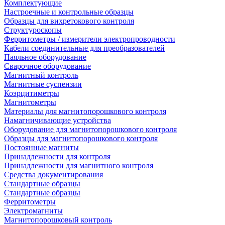
Комплектующие
Настроечные и контрольные образцы
Образцы для вихретокового контроля
Структуроскопы
Ферритометры / измерители электропроводности
Кабели соединительные для преобразователей
Паяльное оборудование
Сварочное оборудование
Магнитный контроль
Магнитные суспензии
Коэрцитиметры
Магнитометры
Материалы для магнитопорошкового контроля
Намагничивающие устройства
Оборудование для магнитопорошкового контроля
Образцы для магнитопорошкового контроля
Постоянные магниты
Принадлежности для контроля
Принадлежности для магнитного контроля
Средства документирования
Стандартные образцы
Стандартные образцы
Ферритометры
Электромагниты
Магнитопорошковый контроль