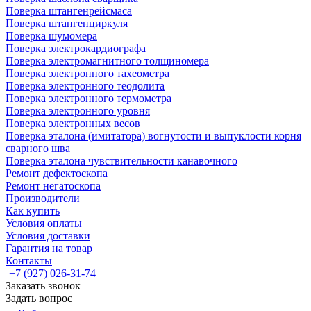
Поверка штангенрейсмаса
Поверка штангенциркуля
Поверка шумомера
Поверка электрокардиографа
Поверка электромагнитного толщиномера
Поверка электронного тахеометра
Поверка электронного теодолита
Поверка электронного термометра
Поверка электронного уровня
Поверка электронных весов
Поверка эталона (имитатора) вогнутости и выпуклости корня
сварного шва
Поверка эталона чувствительности канавочного
Ремонт дефектоскопа
Ремонт негатоскопа
Производители
Как купить
Условия оплаты
Условия доставки
Гарантия на товар
Контакты
+7 (927) 026-31-74
Заказать звонок
Задать вопрос