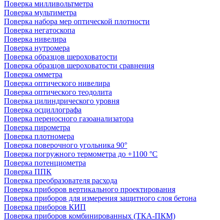
Поверка милливольтметра
Поверка мультиметра
Поверка набора мер оптической плотности
Поверка негатоскопа
Поверка нивелира
Поверка нутромера
Поверка образцов шероховатости
Поверка образцов шероховатости сравнения
Поверка омметра
Поверка оптического нивелира
Поверка оптического теодолита
Поверка цилиндрического уровня
Поверка осциллографа
Поверка переносного газоанализатора
Поверка пирометра
Поверка плотномера
Поверка поверочного угольника 90°
Поверка погружного термометра до +1100 °С
Поверка потенциометра
Поверка ППК
Поверка преобразователя расхода
Поверка приборов вертикального проектирования
Поверка приборов для измерения защитного слоя бетона
Поверка приборов КИП
Поверка приборов комбинированных (ТКА-ПКМ)