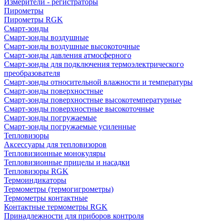
Измерители - регистраторы
Пирометры
Пирометры RGK
Смарт-зонды
Смарт-зонды воздушные
Смарт-зонды воздушные высокоточные
Смарт-зонды давления атмосферного
Смарт-зонды для подключения термоэлектрического
преобразователя
Смарт-зонды относительной влажности и температуры
Смарт-зонды поверхностные
Смарт-зонды поверхностные высокотемпературные
Смарт-зонды поверхностные высокоточные
Смарт-зонды погружаемые
Смарт-зонды погружаемые усиленные
Тепловизоры
Аксессуары для тепловизоров
Тепловизионные монокуляры
Тепловизионные прицелы и насадки
Тепловизоры RGK
Термоиндикаторы
Термометры (термогигрометры)
Термометры контактные
Контактные термометры RGK
Принадлежности для приборов контроля