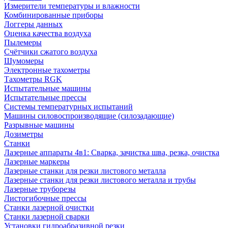
Измерители температуры и влажности
Комбинированные приборы
Логгеры данных
Оценка качества воздуха
Пылемеры
Счётчики сжатого воздуха
Шумомеры
Электронные тахометры
Тахометры RGK
Испытательные машины
Испытательные прессы
Системы температурных испытаний
Машины силовоспроизводящие (силозадающие)
Разрывные машины
Дозиметры
Станки
Лазерные аппараты 4в1: Сварка, зачистка шва, резка, очистка
Лазерные маркеры
Лазерные станки для резки листового металла
Лазерные станки для резки листового металла и трубы
Лазерные труборезы
Листогибочные прессы
Станки лазерной очистки
Станки лазерной сварки
Установки гидроабразивной резки