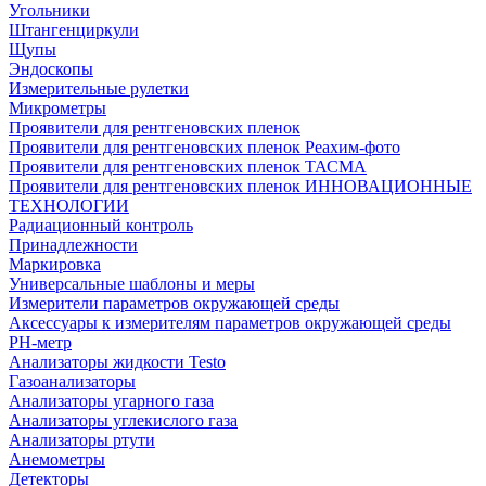
Угольники
Штангенциркули
Щупы
Эндоскопы
Измерительные рулетки
Микрометры
Проявители для рентгеновских пленок
Проявители для рентгеновских пленок Реахим-фото
Проявители для рентгеновских пленок ТАСМА
Проявители для рентгеновских пленок ИННОВАЦИОННЫЕ
ТЕХНОЛОГИИ
Радиационный контроль
Принадлежности
Маркировка
Универсальные шаблоны и меры
Измерители параметров окружающей среды
Аксессуары к измерителям параметров окружающей среды
PH-метр
Анализаторы жидкости Testo
Газоанализаторы
Анализаторы угарного газа
Анализаторы углекислого газа
Анализаторы ртути
Анемометры
Детекторы