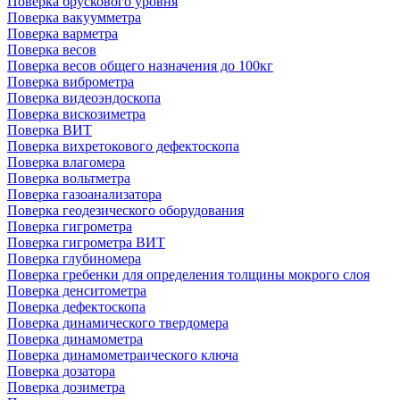
Поверка брускового уровня
Поверка вакуумметра
Поверка варметра
Поверка весов
Поверка весов общего назначения до 100кг
Поверка виброметра
Поверка видеоэндоскопа
Поверка вискозиметра
Поверка ВИТ
Поверка вихретокового дефектоскопа
Поверка влагомера
Поверка вольтметра
Поверка газоанализатора
Поверка геодезического оборудования
Поверка гигрометра
Поверка гигрометра ВИТ
Поверка глубиномера
Поверка гребенки для определения толщины мокрого слоя
Поверка денситометра
Поверка дефектоскопа
Поверка динамического твердомера
Поверка динамометра
Поверка динамометраического ключа
Поверка дозатора
Поверка дозиметра