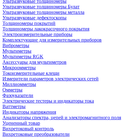
Ультразвуковые толщиномеры
Ультразвуковые толщиномеры Булат
Ультразвуковые толщиномеры металла
Ультразвуковые дефектоскопы
Толщиномеры покрытий
Толщиномеры лакокрасочного покрытия
Электроизмерительные приборы
Комплектующие для измерительных приборов
Виброметры
Мультиметры
Мультиметры RGK
Аксессуары для мультиметров
Микроомметры
Токоизмерительные клещи
Измерители параметров электрических сетей
Миллиомметры
Омметры
Фазоуказатели
Электрические тестеры и индикаторы тока
Ваттметры
Индикаторы напряжения
Анализаторы спектра, цепей и электромагнитного поля
Уцененный товар
Вихретоковый контроль
Вихретоковые преобразователи