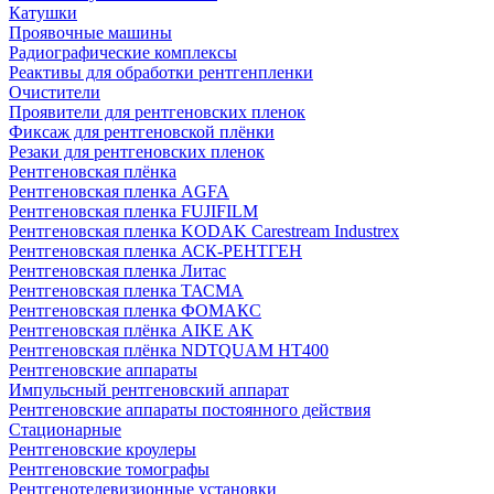
Катушки
Проявочные машины
Радиографические комплексы
Реактивы для обработки рентгенпленки
Очистители
Проявители для рентгеновских пленок
Фиксаж для рентгеновской плёнки
Резаки для рентгеновских пленок
Рентгеновская плёнка
Рентгеновская пленка AGFA
Рентгеновская пленка FUJIFILM
Рентгеновская пленка KODAK Carestream Industrex
Рентгеновская пленка АСК-РЕНТГЕН
Рентгеновская пленка Литас
Рентгеновская пленка ТАСМА
Рентгеновская пленка ФОМАКС
Рентгеновская плёнка AIKE AK
Рентгеновская плёнка NDTQUAM HT400
Рентгеновские аппараты
Импульсный рентгеновский аппарат
Рентгеновские аппараты постоянного действия
Стационарные
Рентгеновские кроулеры
Рентгеновские томографы
Рентгенотелевизионные установки