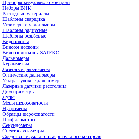
Приборы визуального контроля
Наборы ВИК
Расходные материалы
Шаблоны сварщика
Угломеры и уклономеры
Шаблоны радиусные
Шаблоны резьбовые
Видеоскопы
Видеоэндоскопы
Видеоэндоскопы SATEKO
Дальномеры
Курвиметры
Лазерные дальномеры
Оптические дальномеры
Ультразвуковые дальномеры
Лазерные датчики расстояния
Диоптриметры
Лупы
Меры шероховатости
Нутромеры
Образцы шероховатости
Профилометры
Секундомеры
Спектрофотометры
Средства визуально-измерительного контроля