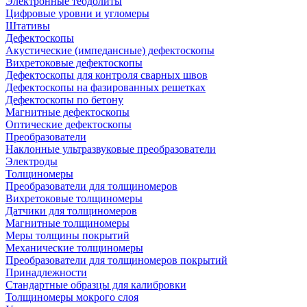
Электронные теодолиты
Цифровые уровни и угломеры
Штативы
Дефектоскопы
Акустические (импедансные) дефектоскопы
Вихретоковые дефектоскопы
Дефектоскопы для контроля сварных швов
Дефектоскопы на фазированных решетках
Дефектоскопы по бетону
Магнитные дефектоскопы
Оптические дефектоскопы
Преобразователи
Наклонные ультразвуковые преобразователи
Электроды
Толщиномеры
Преобразователи для толщиномеров
Вихретоковые толщиномеры
Датчики для толщиномеров
Магнитные толщиномеры
Меры толщины покрытий
Механические толщиномеры
Преобразователи для толщиномеров покрытий
Принадлежности
Стандартные образцы для калибровки
Толщиномеры мокрого слоя