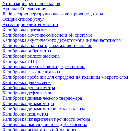
Утилизация рентген отходов
Аренда оборудования
Лаборатория неразрушающего контроля под ключ
Общий список услуг
Аттестация криотермостата
Калибровка адгезиметра
Калибровка акустико-эмиссионной системы
Калибровка акустического дефектоскопа (низкочастотного)
Калибровка анализатора металлов и сплавов
Калибровка виброметра
Калибровка видеоэндоскопа
Калибровка ВИК
Калибровка вихретокового дефектоскопа
Калибровка газоанализатора
Калибровка гребенки для определения толщины мокрого слоя
Калибровка дальномера
Калибровка денситометра
Калибровка дефектоскопа
Калибровка динамического твердомера
Калибровка динамометра
Калибровка динамометраического ключа
Калибровка дозиметра
Калибровка измерителей прочности бетона
Калибровка импендансного дефектоскопа
Калибровка испытательной машины