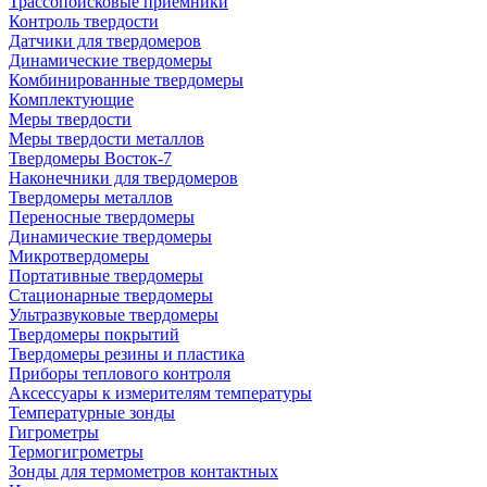
Трассопоисковые приемники
Контроль твердости
Датчики для твердомеров
Динамические твердомеры
Комбинированные твердомеры
Комплектующие
Меры твердости
Меры твердости металлов
Твердомеры Восток-7
Наконечники для твердомеров
Твердомеры металлов
Переносные твердомеры
Динамические твердомеры
Микротвердомеры
Портативные твердомеры
Стационарные твердомеры
Ультразвуковые твердомеры
Твердомеры покрытий
Твердомеры резины и пластика
Приборы теплового контроля
Аксессуары к измерителям температуры
Температурные зонды
Гигрометры
Термогигрометры
Зонды для термометров контактных