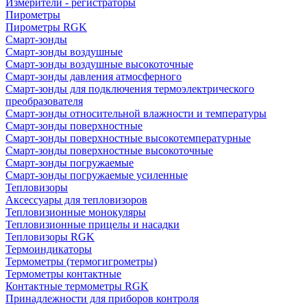
Измерители - регистраторы
Пирометры
Пирометры RGK
Смарт-зонды
Смарт-зонды воздушные
Смарт-зонды воздушные высокоточные
Смарт-зонды давления атмосферного
Смарт-зонды для подключения термоэлектрического
преобразователя
Смарт-зонды относительной влажности и температуры
Смарт-зонды поверхностные
Смарт-зонды поверхностные высокотемпературные
Смарт-зонды поверхностные высокоточные
Смарт-зонды погружаемые
Смарт-зонды погружаемые усиленные
Тепловизоры
Аксессуары для тепловизоров
Тепловизионные монокуляры
Тепловизионные прицелы и насадки
Тепловизоры RGK
Термоиндикаторы
Термометры (термогигрометры)
Термометры контактные
Контактные термометры RGK
Принадлежности для приборов контроля