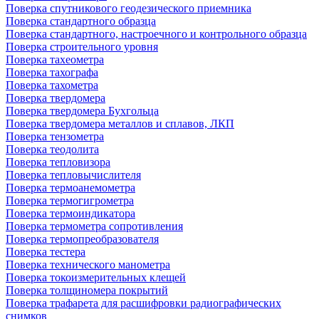
Поверка спутникового геодезического приемника
Поверка стандартного образца
Поверка стандартного, настроечного и контрольного образца
Поверка строительного уровня
Поверка тахеометра
Поверка тахографа
Поверка тахометра
Поверка твердомера
Поверка твердомера Бухгольца
Поверка твердомера металлов и сплавов, ЛКП
Поверка тензометра
Поверка теодолита
Поверка тепловизора
Поверка тепловычислителя
Поверка термоанемометра
Поверка термогигрометра
Поверка термоиндикатора
Поверка термометра сопротивления
Поверка термопреобразователя
Поверка тестера
Поверка технического манометра
Поверка токоизмерительных клещей
Поверка толщиномера покрытий
Поверка трафарета для расшифровки радиографических
снимков