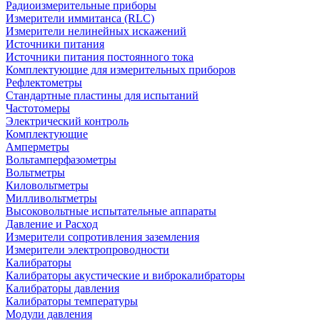
Радиоизмерительные приборы
Измерители иммитанса (RLC)
Измерители нелинейных искажений
Источники питания
Источники питания постоянного тока
Комплектующие для измерительных приборов
Рефлектометры
Стандартные пластины для испытаний
Частотомеры
Электрический контроль
Комплектующие
Амперметры
Вольтамперфазометры
Вольтметры
Киловольтметры
Милливольтметры
Высоковольтные испытательные аппараты
Давление и Расход
Измерители сопротивления заземления
Измерители электропроводности
Калибраторы
Калибраторы акустические и виброкалибраторы
Калибраторы давления
Калибраторы температуры
Модули давления