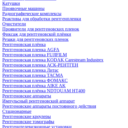
Катушки
Проявочные машины
Радиографические комплексы
Реактивы для обработки рентгенпленки
Очистители
Проявители для рентгеновских пленок
Фиксаж для рентгеновской плёнки
Резаки для рентгеновских пленок
Рентгеновская плёнка
Рентгеновская пленка AGFA
Рентгеновская пленка FUJIFILM
Рентгеновская пленка KODAK Carestream Industrex
Рентгеновская пленка АСК-РЕНТГЕН
Рентгеновская пленка Литас
Рентгеновская пленка ТАСМА
Рентгеновская пленка ФОМАКС
Рентгеновская плёнка AIKE AK
Рентгеновская плёнка NDTQUAM HT400
Рентгеновские аппараты
Импульсный рентгеновский аппарат
Рентгеновские аппараты постоянного действия
Стационарные
Рентгеновские кроулеры
Рентгеновские томографы
Рентгенотелевизионные установки