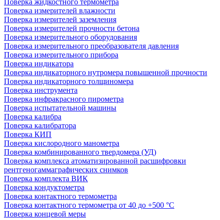
Поверка жидкостного термометра
Поверка измерителей влажности
Поверка измерителей заземления
Поверка измерителей прочности бетона
Поверка измерительного оборудования
Поверка измерительного преобразователя давления
Поверка измерительного прибора
Поверка индикатора
Поверка индикаторного нутромера повышенной прочности
Поверка индикаторного толщиномера
Поверка инструмента
Поверка инфракрасного пирометра
Поверка испытательной машины
Поверка калибра
Поверка калибратора
Поверка КИП
Поверка кислородного манометра
Поверка комбинированного твердомера (УД)
Поверка комплекса атоматизированной расшифровки
рентгеногаммаграфических снимков
Поверка комплекта ВИК
Поверка кондуктометра
Поверка контактного термометра
Поверка контактного термометра от 40 до +500 °С
Поверка концевой меры