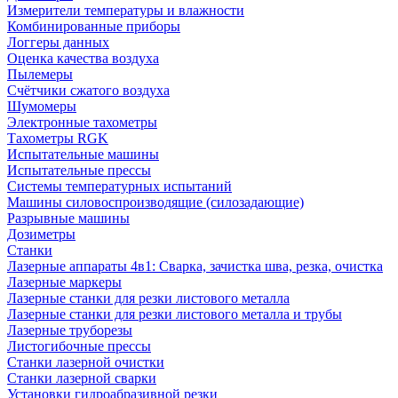
Измерители температуры и влажности
Комбинированные приборы
Логгеры данных
Оценка качества воздуха
Пылемеры
Счётчики сжатого воздуха
Шумомеры
Электронные тахометры
Тахометры RGK
Испытательные машины
Испытательные прессы
Системы температурных испытаний
Машины силовоспроизводящие (силозадающие)
Разрывные машины
Дозиметры
Станки
Лазерные аппараты 4в1: Сварка, зачистка шва, резка, очистка
Лазерные маркеры
Лазерные станки для резки листового металла
Лазерные станки для резки листового металла и трубы
Лазерные труборезы
Листогибочные прессы
Станки лазерной очистки
Станки лазерной сварки
Установки гидроабразивной резки