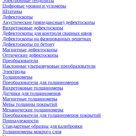
Электронные теодолиты
Цифровые уровни и угломеры
Штативы
Дефектоскопы
Акустические (импедансные) дефектоскопы
Вихретоковые дефектоскопы
Дефектоскопы для контроля сварных швов
Дефектоскопы на фазированных решетках
Дефектоскопы по бетону
Магнитные дефектоскопы
Оптические дефектоскопы
Преобразователи
Наклонные ультразвуковые преобразователи
Электроды
Толщиномеры
Преобразователи для толщиномеров
Вихретоковые толщиномеры
Датчики для толщиномеров
Магнитные толщиномеры
Меры толщины покрытий
Механические толщиномеры
Преобразователи для толщиномеров покрытий
Принадлежности
Стандартные образцы для калибровки
Толщиномеры мокрого слоя