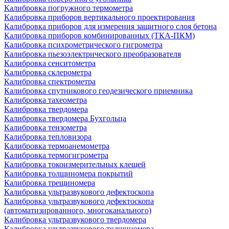
Калибровка погружного термометра
Калибровка приборов вертикального проектирования
Калибровка приборов для измерения защитного слоя бетона
Калибровка приборов комбинированных (ТКА-ПКМ)
Калибровка психрометрического гигрометра
Калибровка пьезоэлектрического преобразователя
Калибровка сенситометра
Калибровка склерометра
Калибровка спектрометра
Калибровка спутникового геодезического приемника
Калибровка тахеометра
Калибровка твердомера
Калибровка твердомера Бухгольца
Калибровка тензометра
Калибровка тепловизора
Калибровка термоанемометра
Калибровка термогигрометра
Калибровка токоизмерительных клещей
Калибровка толщиномера покрытий
Калибровка трещиномера
Калибровка ультразвукового дефектоскопа
Калибровка ультразвукового дефектоскопа
(автоматизированного, многоканального)
Калибровка ультразвукового твердомера
Калибровка ультразвукового толщиномера