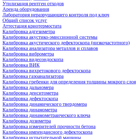
Утилизация рентген отходов
Аренда оборудования
Лаборатория неразрушающего контроля под ключ
Общий список услуг
Аттестация криотермостата
Калибровка адгезиметра
Калибровка акустико-эмиссионной системы
Калибровка акустического дефектоскопа (низкочастотного)
Калибровка анализатора металлов и сплавов
Калибровка виброметра
Калибровка видеоэндоскопа
Калибровка ВИК
Калибровка вихретокового дефектоскопа
Калибровка газоанализатора
Калибровка гребенки для определения толщины мокрого слоя
Калибровка дальномера
Калибровка денситометра
Калибровка дефектоскопа
Калибровка динамического твердомера
Калибровка динамометра
Калибровка динамометраического ключа
Калибровка дозиметра
Калибровка измерителей прочности бетона
Калибровка импендансного дефектоскопа
Калибровка испытательной машины