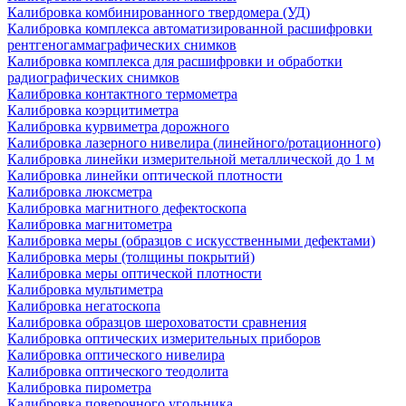
Калибровка комбинированного твердомера (УД)
Калибровка комплекса автоматизированной расшифровки
рентгеногаммаграфических снимков
Калибровка комплекса для расшифровки и обработки
радиографических снимков
Калибровка контактного термометра
Калибровка коэрцитиметра
Калибровка курвиметра дорожного
Калибровка лазерного нивелира (линейного/ротационного)
Калибровка линейки измерительной металлической до 1 м
Калибровка линейки оптической плотности
Калибровка люксметра
Калибровка магнитного дефектоскопа
Калибровка магнитометра
Калибровка меры (образцов с искусственными дефектами)
Калибровка меры (толщины покрытий)
Калибровка меры оптической плотности
Калибровка мультиметра
Калибровка негатоскопа
Калибровка образцов шероховатости сравнения
Калибровка оптических измерительных приборов
Калибровка оптического нивелира
Калибровка оптического теодолита
Калибровка пирометра
Калибровка поверочного угольника