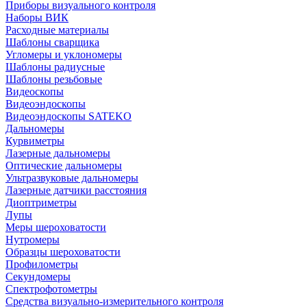
Приборы визуального контроля
Наборы ВИК
Расходные материалы
Шаблоны сварщика
Угломеры и уклономеры
Шаблоны радиусные
Шаблоны резьбовые
Видеоскопы
Видеоэндоскопы
Видеоэндоскопы SATEKO
Дальномеры
Курвиметры
Лазерные дальномеры
Оптические дальномеры
Ультразвуковые дальномеры
Лазерные датчики расстояния
Диоптриметры
Лупы
Меры шероховатости
Нутромеры
Образцы шероховатости
Профилометры
Секундомеры
Спектрофотометры
Средства визуально-измерительного контроля