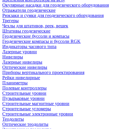
Окулярные насадки для геодезического оборудования
Отражатели геодезические
Рюкзаки и сумки для геодезического оборудования
Трегеры
Чехлы для штативов, реек, вешек
Штативы геодезические
Геодезические буссоли и компасы
Геодезические компасы и буссоли RGK
Индикаторы часового типа
Лазерные уровни
Нивелиры
Лазерные нивелиры
Оптические нивелиры
Приборы вертикального проектирования
Рейки нивелирные
Планиметры
Полевые контроллеры
Строительные уровни
Пузырьковые уровни
Строительные магнитные уровни
Строительные угломеры
Строительные электронные уровни
Теодолиты
Оптические теодолиты