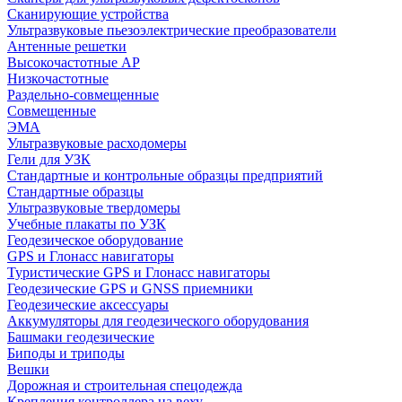
Сканирующие устройства
Ультразвуковые пьезоэлектрические преобразователи
Антенные решетки
Высокочастотные АР
Низкочастотные
Раздельно-совмещенные
Совмещенные
ЭМА
Ультразвуковые расходомеры
Гели для УЗК
Стандартные и контрольные образцы предприятий
Стандартные образцы
Ультразвуковые твердомеры
Учебные плакаты по УЗК
Геодезическое оборудование
GPS и Глонасс навигаторы
Туристические GPS и Глонасс навигаторы
Геодезические GPS и GNSS приемники
Геодезические аксессуары
Аккумуляторы для геодезического оборудования
Башмаки геодезические
Биподы и триподы
Вешки
Дорожная и строительная спецодежда
Крепления контроллера на веху