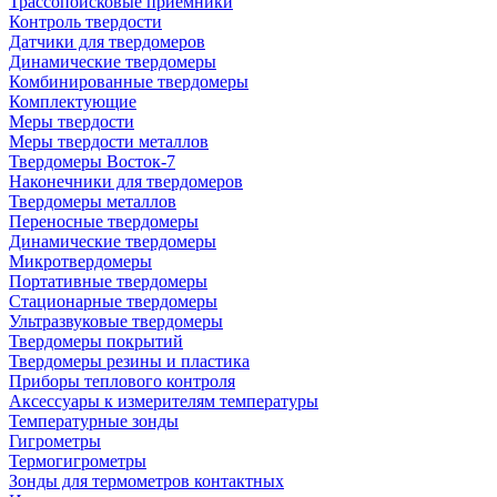
Трассопоисковые приемники
Контроль твердости
Датчики для твердомеров
Динамические твердомеры
Комбинированные твердомеры
Комплектующие
Меры твердости
Меры твердости металлов
Твердомеры Восток-7
Наконечники для твердомеров
Твердомеры металлов
Переносные твердомеры
Динамические твердомеры
Микротвердомеры
Портативные твердомеры
Стационарные твердомеры
Ультразвуковые твердомеры
Твердомеры покрытий
Твердомеры резины и пластика
Приборы теплового контроля
Аксессуары к измерителям температуры
Температурные зонды
Гигрометры
Термогигрометры
Зонды для термометров контактных