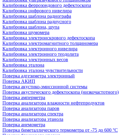
Калибровка феррозондового дефектоскопа
Калибровка цифрового нивелира
Калибровка шаблона радиографа
Калибровка шаблона радиусного
Калибровка шаблона, щупа
Калибровка шумомера
Калибровка электроискрового дефектоскопа
Калибровка электромагнитного толщиномера
Калибровка электронного нивелира
Калибровка электронного теодолита
Калибровка электронных весов
Калибровка эталона
Калибровка эталона чувствительности
Поверка адгезиметра электронный
Поверка АКИП
Поверка акустико-эмиссионной системы
Поверка акустического дефектоскопа (низкочастотного)
Поверка амперметра
Поверка анализатора влажности нефтепродуктов
Поверка анализатора паров
Поверка анализатора спектра
Поверка анализатора этанола
Поверка анемометра
Поверка биметаллического термометра от -75 до 600 °С