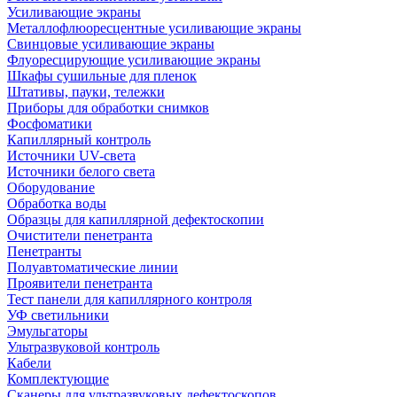
Усиливающие экраны
Металлофлюоресцентные усиливающие экраны
Свинцовые усиливающие экраны
Флуоресцирующие усиливающие экраны
Шкафы сушильные для пленок
Штативы, пауки, тележки
Приборы для обработки снимков
Фосфоматики
Капиллярный контроль
Источники UV-света
Источники белого света
Оборудование
Обработка воды
Образцы для капиллярной дефектоскопии
Очистители пенетранта
Пенетранты
Полуавтоматические линии
Проявители пенетранта
Тест панели для капиллярного контроля
УФ светильники
Эмульгаторы
Ультразвуковой контроль
Кабели
Комплектующие
Сканеры для ультразвуковых дефектоскопов