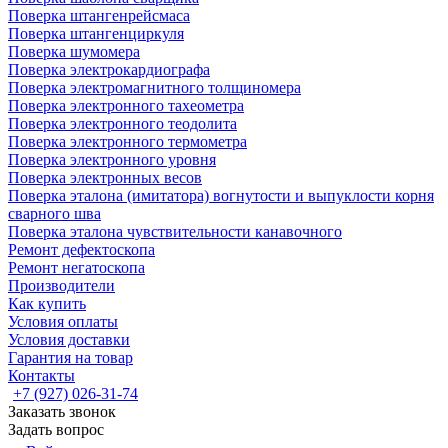
Поверка штангенрейсмаса
Поверка штангенциркуля
Поверка шумомера
Поверка электрокардиографа
Поверка электромагнитного толщиномера
Поверка электронного тахеометра
Поверка электронного теодолита
Поверка электронного термометра
Поверка электронного уровня
Поверка электронных весов
Поверка эталона (имитатора) вогнутости и выпуклости корня
сварного шва
Поверка эталона чувствительности канавочного
Ремонт дефектоскопа
Ремонт негатоскопа
Производители
Как купить
Условия оплаты
Условия доставки
Гарантия на товар
Контакты
+7 (927) 026-31-74
Заказать звонок
Задать вопрос