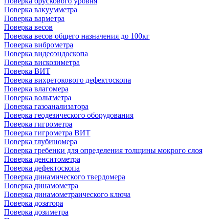
Поверка брускового уровня
Поверка вакуумметра
Поверка варметра
Поверка весов
Поверка весов общего назначения до 100кг
Поверка виброметра
Поверка видеоэндоскопа
Поверка вискозиметра
Поверка ВИТ
Поверка вихретокового дефектоскопа
Поверка влагомера
Поверка вольтметра
Поверка газоанализатора
Поверка геодезического оборудования
Поверка гигрометра
Поверка гигрометра ВИТ
Поверка глубиномера
Поверка гребенки для определения толщины мокрого слоя
Поверка денситометра
Поверка дефектоскопа
Поверка динамического твердомера
Поверка динамометра
Поверка динамометраического ключа
Поверка дозатора
Поверка дозиметра