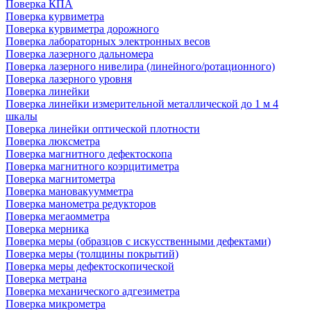
Поверка КПА
Поверка курвиметра
Поверка курвиметра дорожного
Поверка лабораторных электронных весов
Поверка лазерного дальномера
Поверка лазерного нивелира (линейного/ротационного)
Поверка лазерного уровня
Поверка линейки
Поверка линейки измерительной металлической до 1 м 4
шкалы
Поверка линейки оптической плотности
Поверка люксметра
Поверка магнитного дефектоскопа
Поверка магнитного коэрцитиметра
Поверка магнитометра
Поверка мановакуумметра
Поверка манометра редукторов
Поверка мегаомметра
Поверка мерника
Поверка меры (образцов с искусственными дефектами)
Поверка меры (толщины покрытий)
Поверка меры дефектоскопической
Поверка метрана
Поверка механического адгезиметра
Поверка микрометра