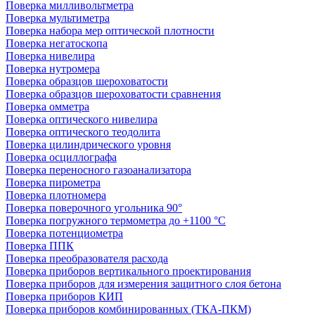
Поверка милливольтметра
Поверка мультиметра
Поверка набора мер оптической плотности
Поверка негатоскопа
Поверка нивелира
Поверка нутромера
Поверка образцов шероховатости
Поверка образцов шероховатости сравнения
Поверка омметра
Поверка оптического нивелира
Поверка оптического теодолита
Поверка цилиндрического уровня
Поверка осциллографа
Поверка переносного газоанализатора
Поверка пирометра
Поверка плотномера
Поверка поверочного угольника 90°
Поверка погружного термометра до +1100 °С
Поверка потенциометра
Поверка ППК
Поверка преобразователя расхода
Поверка приборов вертикального проектирования
Поверка приборов для измерения защитного слоя бетона
Поверка приборов КИП
Поверка приборов комбинированных (ТКА-ПКМ)