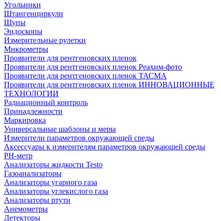
Угольники
Штангенциркули
Щупы
Эндоскопы
Измерительные рулетки
Микрометры
Проявители для рентгеновских пленок
Проявители для рентгеновских пленок Реахим-фото
Проявители для рентгеновских пленок ТАСМА
Проявители для рентгеновских пленок ИННОВАЦИОННЫЕ
ТЕХНОЛОГИИ
Радиационный контроль
Принадлежности
Маркировка
Универсальные шаблоны и меры
Измерители параметров окружающей среды
Аксессуары к измерителям параметров окружающей среды
PH-метр
Анализаторы жидкости Testo
Газоанализаторы
Анализаторы угарного газа
Анализаторы углекислого газа
Анализаторы ртути
Анемометры
Детекторы