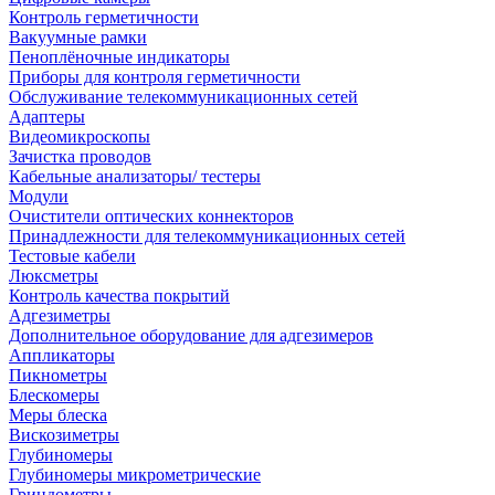
Контроль герметичности
Вакуумные рамки
Пеноплёночные индикаторы
Приборы для контроля герметичности
Обслуживание телекоммуникационных сетей
Адаптеры
Видеомикроскопы
Зачистка проводов
Кабельные анализаторы/ тестеры
Модули
Очистители оптических коннекторов
Принадлежности для телекоммуникационных сетей
Тестовые кабели
Люксметры
Контроль качества покрытий
Адгезиметры
Дополнительное оборудование для адгезимеров
Аппликаторы
Пикнометры
Блескомеры
Меры блеска
Вискозиметры
Глубиномеры
Глубиномеры микрометрические
Гриндометры