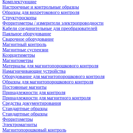
Комплектующие
Настроечные и контрольные образцы
Образцы для вихретокового контроля
Структуроскопы
Ферритометры / измерители электропроводности
Кабели соединительные для преобразователей
Паяльное оборудование
Сварочное оборудование
Магнитный контроль
Магнитные суспензии
Коэрцитиметры
Магнитометры
Материалы для магнитопорошкового контроля
Намагничивающие устройства
Оборудование для магнитопорошкового контроля
Образцы для магнитопорошкового контроля
Постоянные магниты
Принадлежности для контроля
Принадлежности для магнитного контроля
Средства документирования
Стандартные образцы
Стандартные образцы
Ферритометры
Электромагниты
Магнитопорошковый контроль