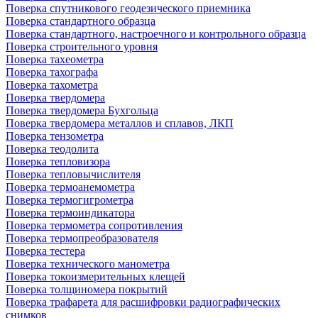
Поверка спутникового геодезического приемника
Поверка стандартного образца
Поверка стандартного, настроечного и контрольного образца
Поверка строительного уровня
Поверка тахеометра
Поверка тахографа
Поверка тахометра
Поверка твердомера
Поверка твердомера Бухгольца
Поверка твердомера металлов и сплавов, ЛКП
Поверка тензометра
Поверка теодолита
Поверка тепловизора
Поверка тепловычислителя
Поверка термоанемометра
Поверка термогигрометра
Поверка термоиндикатора
Поверка термометра сопротивления
Поверка термопреобразователя
Поверка тестера
Поверка технического манометра
Поверка токоизмерительных клещей
Поверка толщиномера покрытий
Поверка трафарета для расшифровки радиографических
снимков