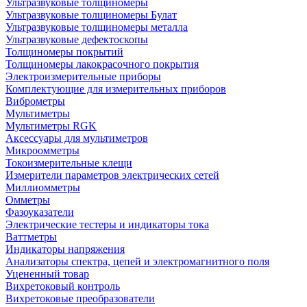
Ультразвуковые толщиномеры
Ультразвуковые толщиномеры Булат
Ультразвуковые толщиномеры металла
Ультразвуковые дефектоскопы
Толщиномеры покрытий
Толщиномеры лакокрасочного покрытия
Электроизмерительные приборы
Комплектующие для измерительных приборов
Виброметры
Мультиметры
Мультиметры RGK
Аксессуары для мультиметров
Микроомметры
Токоизмерительные клещи
Измерители параметров электрических сетей
Миллиомметры
Омметры
Фазоуказатели
Электрические тестеры и индикаторы тока
Ваттметры
Индикаторы напряжения
Анализаторы спектра, цепей и электромагнитного поля
Уцененный товар
Вихретоковый контроль
Вихретоковые преобразователи