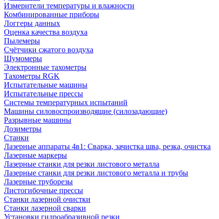
Измерители температуры и влажности
Комбинированные приборы
Логгеры данных
Оценка качества воздуха
Пылемеры
Счётчики сжатого воздуха
Шумомеры
Электронные тахометры
Тахометры RGK
Испытательные машины
Испытательные прессы
Системы температурных испытаний
Машины силовоспроизводящие (силозадающие)
Разрывные машины
Дозиметры
Станки
Лазерные аппараты 4в1: Сварка, зачистка шва, резка, очистка
Лазерные маркеры
Лазерные станки для резки листового металла
Лазерные станки для резки листового металла и трубы
Лазерные труборезы
Листогибочные прессы
Станки лазерной очистки
Станки лазерной сварки
Установки гидроабразивной резки