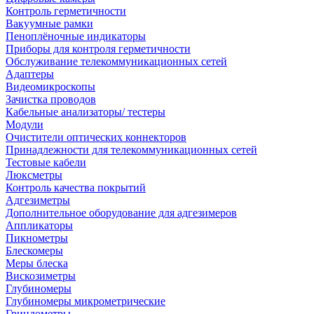
Контроль герметичности
Вакуумные рамки
Пеноплёночные индикаторы
Приборы для контроля герметичности
Обслуживание телекоммуникационных сетей
Адаптеры
Видеомикроскопы
Зачистка проводов
Кабельные анализаторы/ тестеры
Модули
Очистители оптических коннекторов
Принадлежности для телекоммуникационных сетей
Тестовые кабели
Люксметры
Контроль качества покрытий
Адгезиметры
Дополнительное оборудование для адгезимеров
Аппликаторы
Пикнометры
Блескомеры
Меры блеска
Вискозиметры
Глубиномеры
Глубиномеры микрометрические
Гриндометры