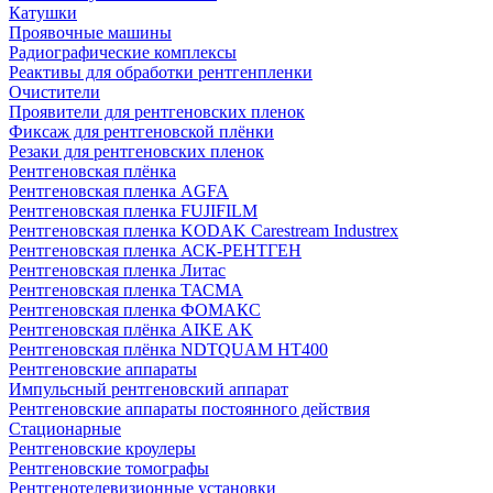
Катушки
Проявочные машины
Радиографические комплексы
Реактивы для обработки рентгенпленки
Очистители
Проявители для рентгеновских пленок
Фиксаж для рентгеновской плёнки
Резаки для рентгеновских пленок
Рентгеновская плёнка
Рентгеновская пленка AGFA
Рентгеновская пленка FUJIFILM
Рентгеновская пленка KODAK Carestream Industrex
Рентгеновская пленка АСК-РЕНТГЕН
Рентгеновская пленка Литас
Рентгеновская пленка ТАСМА
Рентгеновская пленка ФОМАКС
Рентгеновская плёнка AIKE AK
Рентгеновская плёнка NDTQUAM HT400
Рентгеновские аппараты
Импульсный рентгеновский аппарат
Рентгеновские аппараты постоянного действия
Стационарные
Рентгеновские кроулеры
Рентгеновские томографы
Рентгенотелевизионные установки