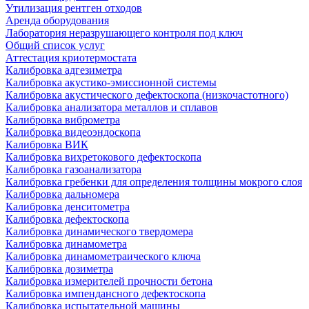
Утилизация рентген отходов
Аренда оборудования
Лаборатория неразрушающего контроля под ключ
Общий список услуг
Аттестация криотермостата
Калибровка адгезиметра
Калибровка акустико-эмиссионной системы
Калибровка акустического дефектоскопа (низкочастотного)
Калибровка анализатора металлов и сплавов
Калибровка виброметра
Калибровка видеоэндоскопа
Калибровка ВИК
Калибровка вихретокового дефектоскопа
Калибровка газоанализатора
Калибровка гребенки для определения толщины мокрого слоя
Калибровка дальномера
Калибровка денситометра
Калибровка дефектоскопа
Калибровка динамического твердомера
Калибровка динамометра
Калибровка динамометраического ключа
Калибровка дозиметра
Калибровка измерителей прочности бетона
Калибровка импендансного дефектоскопа
Калибровка испытательной машины