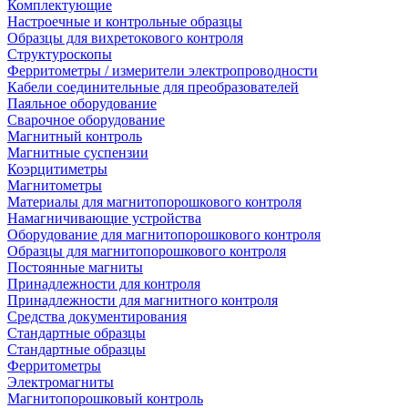
Комплектующие
Настроечные и контрольные образцы
Образцы для вихретокового контроля
Структуроскопы
Ферритометры / измерители электропроводности
Кабели соединительные для преобразователей
Паяльное оборудование
Сварочное оборудование
Магнитный контроль
Магнитные суспензии
Коэрцитиметры
Магнитометры
Материалы для магнитопорошкового контроля
Намагничивающие устройства
Оборудование для магнитопорошкового контроля
Образцы для магнитопорошкового контроля
Постоянные магниты
Принадлежности для контроля
Принадлежности для магнитного контроля
Средства документирования
Стандартные образцы
Стандартные образцы
Ферритометры
Электромагниты
Магнитопорошковый контроль