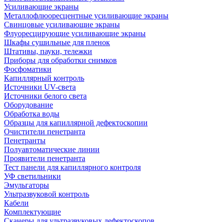
Усиливающие экраны
Металлофлюоресцентные усиливающие экраны
Свинцовые усиливающие экраны
Флуоресцирующие усиливающие экраны
Шкафы сушильные для пленок
Штативы, пауки, тележки
Приборы для обработки снимков
Фосфоматики
Капиллярный контроль
Источники UV-света
Источники белого света
Оборудование
Обработка воды
Образцы для капиллярной дефектоскопии
Очистители пенетранта
Пенетранты
Полуавтоматические линии
Проявители пенетранта
Тест панели для капиллярного контроля
УФ светильники
Эмульгаторы
Ультразвуковой контроль
Кабели
Комплектующие
Сканеры для ультразвуковых дефектоскопов