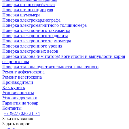
Поверка штангенрейсмаса
Поверка штангенциркуля
Поверка шумомера
Поверка электрокардиографа
Поверка электромагнитного толщиномера
Поверка электронного тахеометра
Поверка электронного теодолита
Поверка электронного термометра
Поверка электронного уровня
Поверка электронных весов
Поверка эталона (имитатора) вогнутости и выпуклости корня
сварного шва
Поверка эталона чувствительности канавочного
Ремонт дефектоскопа
Ремонт негатоскопа
Производители
Как купить
Условия оплаты
Условия доставки
Гарантия на товар
Контакты
+7 (927) 026-31-74
Заказать звонок
Задать вопрос