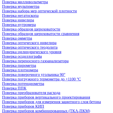
Поверка милливольтметра
Поверка мультиметра
Поверка набора мер оптической плотности
Поверка негатоскопа
Поверка нивелира
Поверка нутромера
Поверка образцов шероховатости
Поверка образцов шероховатости сравнения
Поверка омметра
Поверка оптического нивелира
Поверка оптического теодолита
Поверка цилиндрического уровня
Поверка осциллографа
Поверка переносного газоанализатора
Поверка пирометра
Поверка плотномера
Поверка поверочного угольника 90°
Поверка погружного термометра до +1100 °С
Поверка потенциометра
Поверка ППК
Поверка преобразователя расхода
Поверка приборов вертикального проектирования
Поверка приборов для измерения защитного слоя бетона
Поверка приборов КИП
Поверка приборов комбинированных (ТКА-ПКМ)