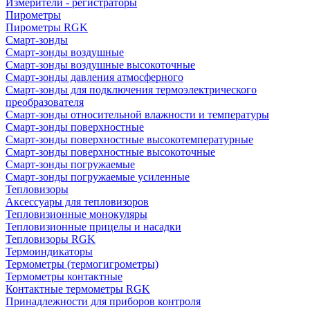
Измерители - регистраторы
Пирометры
Пирометры RGK
Смарт-зонды
Смарт-зонды воздушные
Смарт-зонды воздушные высокоточные
Смарт-зонды давления атмосферного
Смарт-зонды для подключения термоэлектрического
преобразователя
Смарт-зонды относительной влажности и температуры
Смарт-зонды поверхностные
Смарт-зонды поверхностные высокотемпературные
Смарт-зонды поверхностные высокоточные
Смарт-зонды погружаемые
Смарт-зонды погружаемые усиленные
Тепловизоры
Аксессуары для тепловизоров
Тепловизионные монокуляры
Тепловизионные прицелы и насадки
Тепловизоры RGK
Термоиндикаторы
Термометры (термогигрометры)
Термометры контактные
Контактные термометры RGK
Принадлежности для приборов контроля