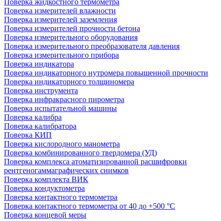
Поверка жидкостного термометра
Поверка измерителей влажности
Поверка измерителей заземления
Поверка измерителей прочности бетона
Поверка измерительного оборудования
Поверка измерительного преобразователя давления
Поверка измерительного прибора
Поверка индикатора
Поверка индикаторного нутромера повышенной прочности
Поверка индикаторного толщиномера
Поверка инструмента
Поверка инфракрасного пирометра
Поверка испытательной машины
Поверка калибра
Поверка калибратора
Поверка КИП
Поверка кислородного манометра
Поверка комбинированного твердомера (УД)
Поверка комплекса атоматизированной расшифровки
рентгеногаммаграфических снимков
Поверка комплекта ВИК
Поверка кондуктометра
Поверка контактного термометра
Поверка контактного термометра от 40 до +500 °С
Поверка концевой меры