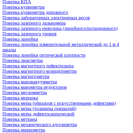
Поверка КПА
Поверка курвиметра
Поверка курвиметра дорожного
Поверка лабораторных электронных весов
Поверка лазерного дальномера
Поверка лазерного нивелира (линейного/ротационного)
Поверка лазерного уровня
Поверка линейки
Поверка линейки измерительной металлической до 1 м 4
шкалы
Поверка линейки оптической плотности
Поверка люксметра
Поверка магнитного дефектоскопа
Поверка магнитного коэрцитиметра
Поверка магнитометра
Поверка мановакуумметра
Поверка манометра редукторов
Поверка мегаомметра
Поверка мерника
Поверка меры (образцов с искусственными дефектами)
Поверка меры (толщины покрытий)
Поверка меры дефектоскопической
Поверка метрана
Поверка механического адгезиметра
Поверка микрометра