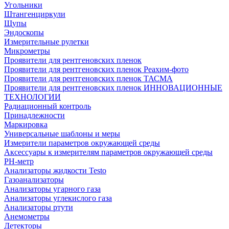
Угольники
Штангенциркули
Щупы
Эндоскопы
Измерительные рулетки
Микрометры
Проявители для рентгеновских пленок
Проявители для рентгеновских пленок Реахим-фото
Проявители для рентгеновских пленок ТАСМА
Проявители для рентгеновских пленок ИННОВАЦИОННЫЕ
ТЕХНОЛОГИИ
Радиационный контроль
Принадлежности
Маркировка
Универсальные шаблоны и меры
Измерители параметров окружающей среды
Аксессуары к измерителям параметров окружающей среды
PH-метр
Анализаторы жидкости Testo
Газоанализаторы
Анализаторы угарного газа
Анализаторы углекислого газа
Анализаторы ртути
Анемометры
Детекторы