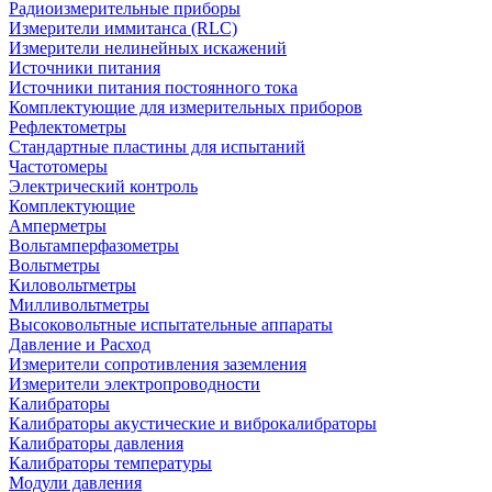
Радиоизмерительные приборы
Измерители иммитанса (RLC)
Измерители нелинейных искажений
Источники питания
Источники питания постоянного тока
Комплектующие для измерительных приборов
Рефлектометры
Стандартные пластины для испытаний
Частотомеры
Электрический контроль
Комплектующие
Амперметры
Вольтамперфазометры
Вольтметры
Киловольтметры
Милливольтметры
Высоковольтные испытательные аппараты
Давление и Расход
Измерители сопротивления заземления
Измерители электропроводности
Калибраторы
Калибраторы акустические и виброкалибраторы
Калибраторы давления
Калибраторы температуры
Модули давления