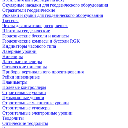
Окулярные насадки для геодезического оборудования
Отражатели геодезические
Рюкзаки и сумки для геодезического оборудования
Трегеры
Чехлы для штативов, реек, вешек
Штативы геодезические
Геодезические буссоли и компасы
Геодезические компасы и буссоли RGK
Индикаторы часового типа
Лазерные уровни
Нивелиры
Лазерные нивелиры
Оптические нивелиры
Приборы вертикального проектирования
Рейки нивелирные
Планиметры
Полевые контроллеры
Строительные уровни
Пузырьковые уровни
Строительные магнитные уровни
Строительные угломеры
Строительные электронные уровни
Теодолиты
Оптические теодолиты