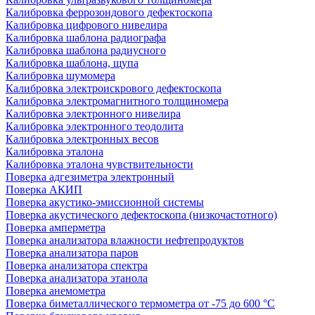
Калибровка феррозондового дефектоскопа
Калибровка цифрового нивелира
Калибровка шаблона радиографа
Калибровка шаблона радиусного
Калибровка шаблона, щупа
Калибровка шумомера
Калибровка электроискрового дефектоскопа
Калибровка электромагнитного толщиномера
Калибровка электронного нивелира
Калибровка электронного теодолита
Калибровка электронных весов
Калибровка эталона
Калибровка эталона чувствительности
Поверка адгезиметра электронный
Поверка АКИП
Поверка акустико-эмиссионной системы
Поверка акустического дефектоскопа (низкочастотного)
Поверка амперметра
Поверка анализатора влажности нефтепродуктов
Поверка анализатора паров
Поверка анализатора спектра
Поверка анализатора этанола
Поверка анемометра
Поверка биметаллического термометра от -75 до 600 °С