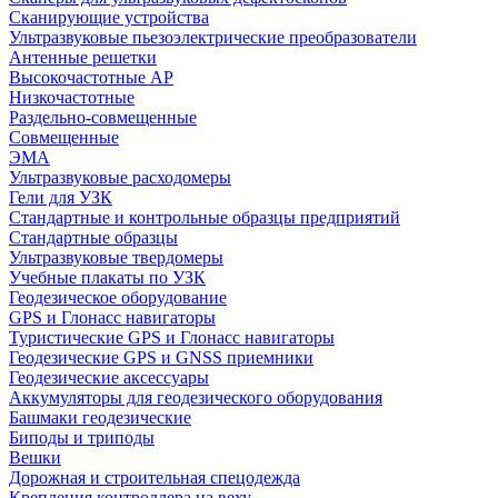
Сканирующие устройства
Ультразвуковые пьезоэлектрические преобразователи
Антенные решетки
Высокочастотные АР
Низкочастотные
Раздельно-совмещенные
Совмещенные
ЭМА
Ультразвуковые расходомеры
Гели для УЗК
Стандартные и контрольные образцы предприятий
Стандартные образцы
Ультразвуковые твердомеры
Учебные плакаты по УЗК
Геодезическое оборудование
GPS и Глонасс навигаторы
Туристические GPS и Глонасс навигаторы
Геодезические GPS и GNSS приемники
Геодезические аксессуары
Аккумуляторы для геодезического оборудования
Башмаки геодезические
Биподы и триподы
Вешки
Дорожная и строительная спецодежда
Крепления контроллера на веху