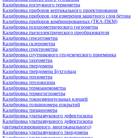
Калибровка погружного термометра
Калибровка приборов вертикального проектирования
Калибровка приборов для измерения защитного слоя бетона
Калибровка приборов комбинированных (ТКА-ПКМ)
Калибровка психрометрического гигрометра
Калибровка пьезоэлектрического преобразователя
Калибровка сенситометра
Калибровка склерометра
Калибровка спектрометра
Калибровка спутникового геодезического приемника
Калибровка тахеометра
Калибровка твердомера
Калибровка твердомера Бухгольца
Калибровка тензометра
Калибровка тепловизора
Калибровка термоанемометра
Калибровка термогигрометра
Калибровка токоизмерительных клещей
Калибровка толщиномера покрытий
Калибровка трещиномера
Калибровка ультразвукового дефектоскопа
Калибровка ультразвукового дефектоскопа
(автоматизированного, многоканального)
Калибровка ультразвукового твердомера
Калибровка ультразвукового толщиномера