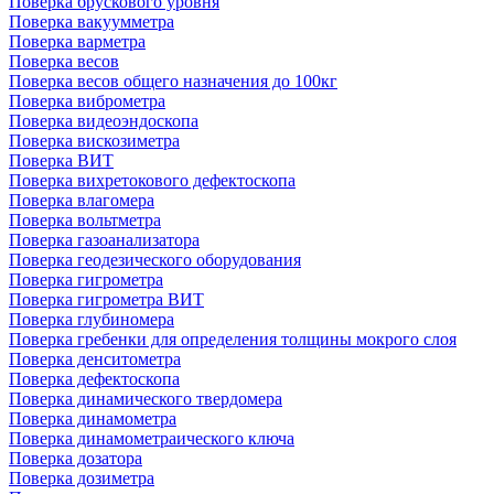
Поверка брускового уровня
Поверка вакуумметра
Поверка варметра
Поверка весов
Поверка весов общего назначения до 100кг
Поверка виброметра
Поверка видеоэндоскопа
Поверка вискозиметра
Поверка ВИТ
Поверка вихретокового дефектоскопа
Поверка влагомера
Поверка вольтметра
Поверка газоанализатора
Поверка геодезического оборудования
Поверка гигрометра
Поверка гигрометра ВИТ
Поверка глубиномера
Поверка гребенки для определения толщины мокрого слоя
Поверка денситометра
Поверка дефектоскопа
Поверка динамического твердомера
Поверка динамометра
Поверка динамометраического ключа
Поверка дозатора
Поверка дозиметра