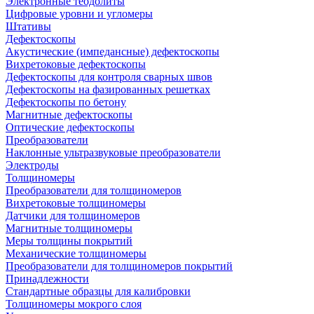
Электронные теодолиты
Цифровые уровни и угломеры
Штативы
Дефектоскопы
Акустические (импедансные) дефектоскопы
Вихретоковые дефектоскопы
Дефектоскопы для контроля сварных швов
Дефектоскопы на фазированных решетках
Дефектоскопы по бетону
Магнитные дефектоскопы
Оптические дефектоскопы
Преобразователи
Наклонные ультразвуковые преобразователи
Электроды
Толщиномеры
Преобразователи для толщиномеров
Вихретоковые толщиномеры
Датчики для толщиномеров
Магнитные толщиномеры
Меры толщины покрытий
Механические толщиномеры
Преобразователи для толщиномеров покрытий
Принадлежности
Стандартные образцы для калибровки
Толщиномеры мокрого слоя