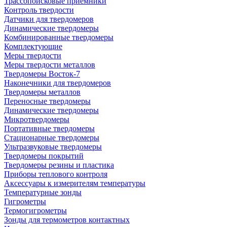
Трассопоисковые приемники
Контроль твердости
Датчики для твердомеров
Динамические твердомеры
Комбинированные твердомеры
Комплектующие
Меры твердости
Меры твердости металлов
Твердомеры Восток-7
Наконечники для твердомеров
Твердомеры металлов
Переносные твердомеры
Динамические твердомеры
Микротвердомеры
Портативные твердомеры
Стационарные твердомеры
Ультразвуковые твердомеры
Твердомеры покрытий
Твердомеры резины и пластика
Приборы теплового контроля
Аксессуары к измерителям температуры
Температурные зонды
Гигрометры
Термогигрометры
Зонды для термометров контактных