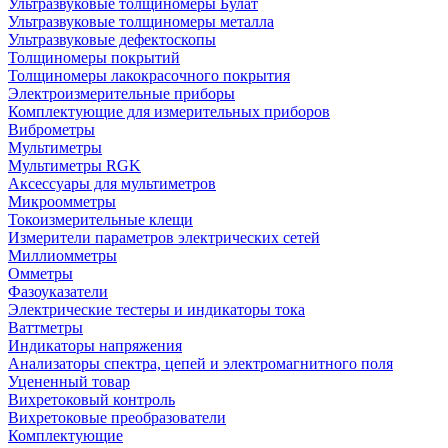
Ультразвуковые толщиномеры Булат
Ультразвуковые толщиномеры металла
Ультразвуковые дефектоскопы
Толщиномеры покрытий
Толщиномеры лакокрасочного покрытия
Электроизмерительные приборы
Комплектующие для измерительных приборов
Виброметры
Мультиметры
Мультиметры RGK
Аксессуары для мультиметров
Микроомметры
Токоизмерительные клещи
Измерители параметров электрических сетей
Миллиомметры
Омметры
Фазоуказатели
Электрические тестеры и индикаторы тока
Ваттметры
Индикаторы напряжения
Анализаторы спектра, цепей и электромагнитного поля
Уцененный товар
Вихретоковый контроль
Вихретоковые преобразователи
Комплектующие