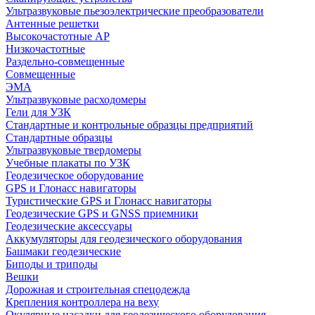
Ультразвуковые пьезоэлектрические преобразователи
Антенные решетки
Высокочастотные АР
Низкочастотные
Раздельно-совмещенные
Совмещенные
ЭМА
Ультразвуковые расходомеры
Гели для УЗК
Стандартные и контрольные образцы предприятий
Стандартные образцы
Ультразвуковые твердомеры
Учебные плакаты по УЗК
Геодезическое оборудование
GPS и Глонасс навигаторы
Туристические GPS и Глонасс навигаторы
Геодезические GPS и GNSS приемники
Геодезические аксессуары
Аккумуляторы для геодезического оборудования
Башмаки геодезические
Биподы и триподы
Вешки
Дорожная и строительная спецодежда
Крепления контроллера на веху
Окулярные насадки для геодезического оборудования