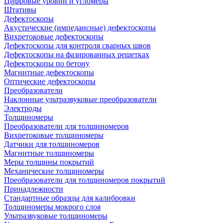
Цифровые уровни и угломеры
Штативы
Дефектоскопы
Акустические (импедансные) дефектоскопы
Вихретоковые дефектоскопы
Дефектоскопы для контроля сварных швов
Дефектоскопы на фазированных решетках
Дефектоскопы по бетону
Магнитные дефектоскопы
Оптические дефектоскопы
Преобразователи
Наклонные ультразвуковые преобразователи
Электроды
Толщиномеры
Преобразователи для толщиномеров
Вихретоковые толщиномеры
Датчики для толщиномеров
Магнитные толщиномеры
Меры толщины покрытий
Механические толщиномеры
Преобразователи для толщиномеров покрытий
Принадлежности
Стандартные образцы для калибровки
Толщиномеры мокрого слоя
Ультразвуковые толщиномеры