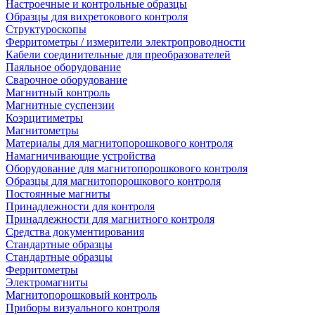
Настроечные и контрольные образцы
Образцы для вихретокового контроля
Структуроскопы
Ферритометры / измерители электропроводности
Кабели соединительные для преобразователей
Паяльное оборудование
Сварочное оборудование
Магнитный контроль
Магнитные суспензии
Коэрцитиметры
Магнитометры
Материалы для магнитопорошкового контроля
Намагничивающие устройства
Оборудование для магнитопорошкового контроля
Образцы для магнитопорошкового контроля
Постоянные магниты
Принадлежности для контроля
Принадлежности для магнитного контроля
Средства документирования
Стандартные образцы
Стандартные образцы
Ферритометры
Электромагниты
Магнитопорошковый контроль
Приборы визуального контроля