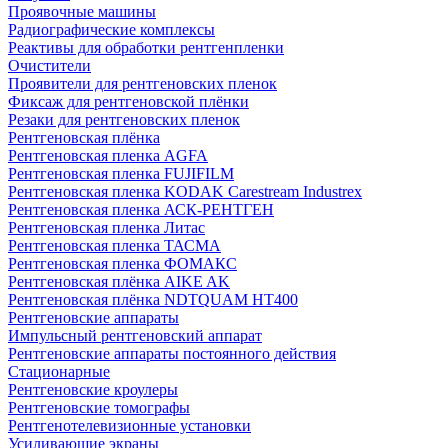
Проявочные машины
Радиографические комплексы
Реактивы для обработки рентгенпленки
Очистители
Проявители для рентгеновских пленок
Фиксаж для рентгеновской плёнки
Резаки для рентгеновских пленок
Рентгеновская плёнка
Рентгеновская пленка AGFA
Рентгеновская пленка FUJIFILM
Рентгеновская пленка KODAK Carestream Industrex
Рентгеновская пленка АСК-РЕНТГЕН
Рентгеновская пленка Литас
Рентгеновская пленка ТАСМА
Рентгеновская пленка ФОМАКС
Рентгеновская плёнка AIKE AK
Рентгеновская плёнка NDTQUAM HT400
Рентгеновские аппараты
Импульсный рентгеновский аппарат
Рентгеновские аппараты постоянного действия
Стационарные
Рентгеновские кроулеры
Рентгеновские томографы
Рентгенотелевизионные установки
Усиливающие экраны