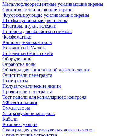
Металлофлюоресцентные усиливающие экраны
Свинцовые усиливающие экраны
Флуоресцирующие усиливающие экраны
Шкафы сушильные для пленок
Штативы, пауки, тележки
Приборы для обработки снимков
Фосфоматики
Капиллярный контроль
Источники UV-света
Источники белого света
Оборудование
Обработка воды
Образцы для капиллярной дефектоскопии
Очистители пенетранта
Пенетранты
Полуавтоматические линии
Проявители пенетранта
Тест панели для капиллярного контроля
УФ светильники
Эмульгаторы
Ультразвуковой контроль
Кабели
Комплектующие
Сканеры для ультразвуковых дефектоскопов
Сканирующие устройства