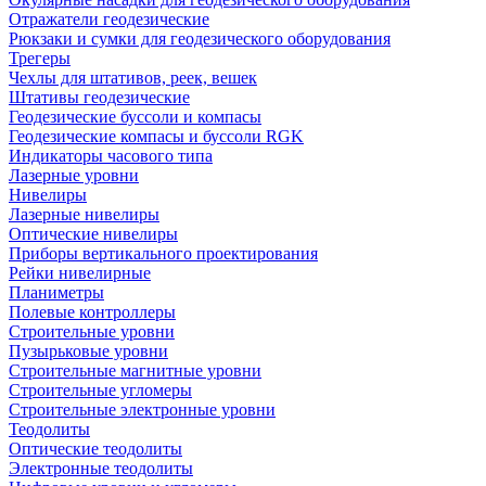
Отражатели геодезические
Рюкзаки и сумки для геодезического оборудования
Трегеры
Чехлы для штативов, реек, вешек
Штативы геодезические
Геодезические буссоли и компасы
Геодезические компасы и буссоли RGK
Индикаторы часового типа
Лазерные уровни
Нивелиры
Лазерные нивелиры
Оптические нивелиры
Приборы вертикального проектирования
Рейки нивелирные
Планиметры
Полевые контроллеры
Строительные уровни
Пузырьковые уровни
Строительные магнитные уровни
Строительные угломеры
Строительные электронные уровни
Теодолиты
Оптические теодолиты
Электронные теодолиты