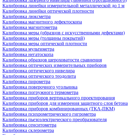
Калибровка лазерного нивелира (линейного/ротационного)
Калибровка линейки измерительной металлической до 1 м
Калибровка линейки оптической плотности
Калибровка люксметра
Калибровка магнитного дефектоскопа
Калибровка магнитометра
Калибровка меры (образцов с искусственными дефектами)
Калибровка меры (толщины покрытий)
Калибровка меры оптической плотности
Калибровка мультиметра
Калибровка негатоскопа
Калибровка образцов шероховатости сравнения
Калибровка оптических измерительных приборов
Калибровка оптического нивелира
Калибровка оптического теодолита
Калибровка пирометра
Калибровка поверочного угольника
Калибровка погружного термометра
Калибровка приборов вертикального проектирования
Калибровка приборов для измерения защитного слоя бетона
Калибровка приборов комбинированных (ТКА-ПКМ)
Калибровка психрометрического гигрометра
Калибровка пьезоэлектрического преобразователя
Калибровка сенситометра
Калибровка склерометра