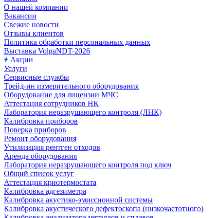
О нашей компании
Вакансии
Свежие новости
Отзывы клиентов
Политика обработки персональных данных
Выставка VolgaNDT-2026
Акции
Услуги
Сервисные службы
Трейд-ин измерительного оборудования
Оборудование для лицензии МЧС
Аттестация сотрудников НК
Лаборатория неразрушающего контроля (ЛНК)
Калибровка приборов
Поверка приборов
Ремонт оборудования
Утилизация рентген отходов
Аренда оборудования
Лаборатория неразрушающего контроля под ключ
Общий список услуг
Аттестация криотермостата
Калибровка адгезиметра
Калибровка акустико-эмиссионной системы
Калибровка акустического дефектоскопа (низкочастотного)
Калибровка анализатора металлов и сплавов