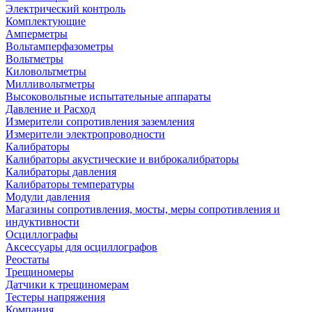
Электрический контроль
Комплектующие
Амперметры
Вольтамперфазометры
Вольтметры
Киловольтметры
Милливольтметры
Высоковольтные испытательные аппараты
Давление и Расход
Измерители сопротивления заземления
Измерители электропроводности
Калибраторы
Калибраторы акустические и виброкалибраторы
Калибраторы давления
Калибраторы температуры
Модули давления
Магазины сопротивления, мосты, меры сопротивления и
индуктивности
Осциллографы
Аксессуары для осциллографов
Реостаты
Трещиномеры
Датчики к трещиномерам
Тестеры напряжения
Компания