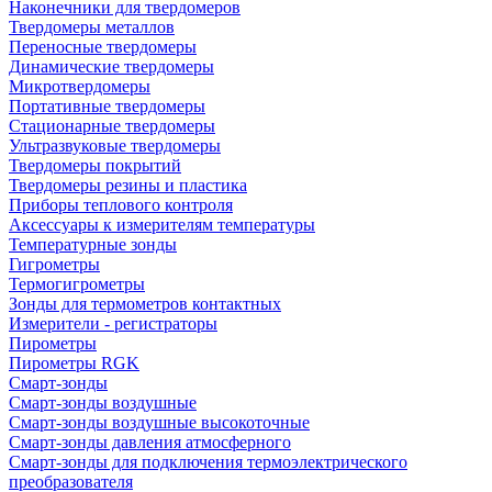
Наконечники для твердомеров
Твердомеры металлов
Переносные твердомеры
Динамические твердомеры
Микротвердомеры
Портативные твердомеры
Стационарные твердомеры
Ультразвуковые твердомеры
Твердомеры покрытий
Твердомеры резины и пластика
Приборы теплового контроля
Аксессуары к измерителям температуры
Температурные зонды
Гигрометры
Термогигрометры
Зонды для термометров контактных
Измерители - регистраторы
Пирометры
Пирометры RGK
Смарт-зонды
Смарт-зонды воздушные
Смарт-зонды воздушные высокоточные
Смарт-зонды давления атмосферного
Смарт-зонды для подключения термоэлектрического
преобразователя