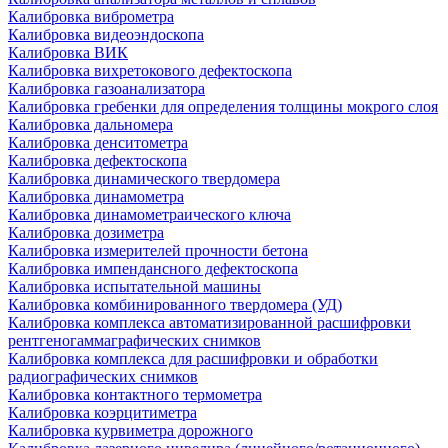
Калибровка виброметра
Калибровка видеоэндоскопа
Калибровка ВИК
Калибровка вихретокового дефектоскопа
Калибровка газоанализатора
Калибровка гребенки для определения толщины мокрого слоя
Калибровка дальномера
Калибровка денситометра
Калибровка дефектоскопа
Калибровка динамического твердомера
Калибровка динамометра
Калибровка динамометраического ключа
Калибровка дозиметра
Калибровка измерителей прочности бетона
Калибровка импендансного дефектоскопа
Калибровка испытательной машины
Калибровка комбинированного твердомера (УД)
Калибровка комплекса автоматизированной расшифровки
рентгеногаммаграфических снимков
Калибровка комплекса для расшифровки и обработки
радиографических снимков
Калибровка контактного термометра
Калибровка коэрцитиметра
Калибровка курвиметра дорожного