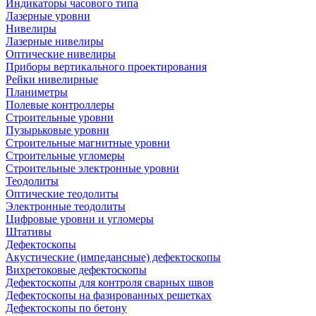
Индикаторы часового типа
Лазерные уровни
Нивелиры
Лазерные нивелиры
Оптические нивелиры
Приборы вертикального проектирования
Рейки нивелирные
Планиметры
Полевые контроллеры
Строительные уровни
Пузырьковые уровни
Строительные магнитные уровни
Строительные угломеры
Строительные электронные уровни
Теодолиты
Оптические теодолиты
Электронные теодолиты
Цифровые уровни и угломеры
Штативы
Дефектоскопы
Акустические (импедансные) дефектоскопы
Вихретоковые дефектоскопы
Дефектоскопы для контроля сварных швов
Дефектоскопы на фазированных решетках
Дефектоскопы по бетону