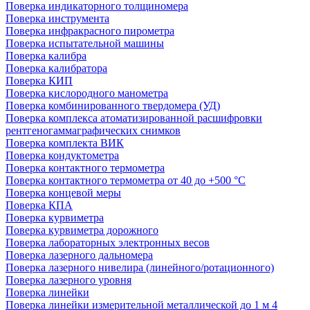
Поверка индикаторного толщиномера
Поверка инструмента
Поверка инфракрасного пирометра
Поверка испытательной машины
Поверка калибра
Поверка калибратора
Поверка КИП
Поверка кислородного манометра
Поверка комбинированного твердомера (УД)
Поверка комплекса атоматизированной расшифровки
рентгеногаммаграфических снимков
Поверка комплекта ВИК
Поверка кондуктометра
Поверка контактного термометра
Поверка контактного термометра от 40 до +500 °С
Поверка концевой меры
Поверка КПА
Поверка курвиметра
Поверка курвиметра дорожного
Поверка лабораторных электронных весов
Поверка лазерного дальномера
Поверка лазерного нивелира (линейного/ротационного)
Поверка лазерного уровня
Поверка линейки
Поверка линейки измерительной металлической до 1 м 4