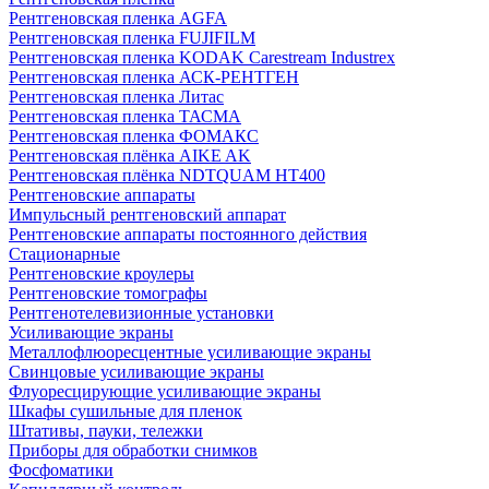
Рентгеновская пленка AGFA
Рентгеновская пленка FUJIFILM
Рентгеновская пленка KODAK Carestream Industrex
Рентгеновская пленка АСК-РЕНТГЕН
Рентгеновская пленка Литас
Рентгеновская пленка ТАСМА
Рентгеновская пленка ФОМАКС
Рентгеновская плёнка AIKE AK
Рентгеновская плёнка NDTQUAM HT400
Рентгеновские аппараты
Импульсный рентгеновский аппарат
Рентгеновские аппараты постоянного действия
Стационарные
Рентгеновские кроулеры
Рентгеновские томографы
Рентгенотелевизионные установки
Усиливающие экраны
Металлофлюоресцентные усиливающие экраны
Свинцовые усиливающие экраны
Флуоресцирующие усиливающие экраны
Шкафы сушильные для пленок
Штативы, пауки, тележки
Приборы для обработки снимков
Фосфоматики