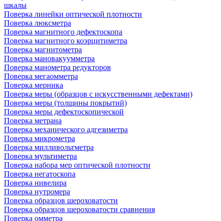
шкалы
Поверка линейки оптической плотности
Поверка люксметра
Поверка магнитного дефектоскопа
Поверка магнитного коэрцитиметра
Поверка магнитометра
Поверка мановакуумметра
Поверка манометра редукторов
Поверка мегаомметра
Поверка мерника
Поверка меры (образцов с искусственными дефектами)
Поверка меры (толщины покрытий)
Поверка меры дефектоскопической
Поверка метрана
Поверка механического адгезиметра
Поверка микрометра
Поверка милливольтметра
Поверка мультиметра
Поверка набора мер оптической плотности
Поверка негатоскопа
Поверка нивелира
Поверка нутромера
Поверка образцов шероховатости
Поверка образцов шероховатости сравнения
Поверка омметра