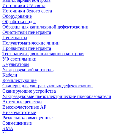
Капиллярный контроль
Источники UV-света
Источники белого света
Оборудование
Обработка воды
Образцы для капиллярной дефектоскопии
Очистители пенетранта
Пенетранты
Полуавтоматические линии
Проявители пенетранта
Тест панели для капиллярного контроля
УФ светильники
Эмульгаторы
Ультразвуковой контроль
Кабели
Комплектующие
Сканеры для ультразвуковых дефектоскопов
Сканирующие устройства
Ультразвуковые пьезоэлектрические преобразователи
Антенные решетки
Высокочастотные АР
Низкочастотные
Раздельно-совмещенные
Совмещенные
ЭМА