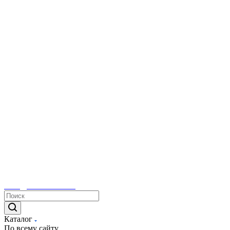
sales@tetacontrol.ru
Каталог
По всему сайту