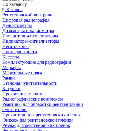
По каталогу
Каталог
Рентгеновский контроль
Цифровая радиография
Денситометры
Дозиметры и радиометры
Измерители-сигнализаторы
Индикаторы-сигнализаторы
Негатоскопы
Принадлежности
Кассеты
Комплектующие для радиографии
Маркеры
Мерительные пояса
Рамки
Эталоны чувствительности
Катушки
Проявочные машины
Радиографические комплексы
Реактивы для обработки рентгенпленки
Очистители
Проявители для рентгеновских пленок
Фиксаж для рентгеновской плёнки
Резаки для рентгеновских пленок
Рентгеновская плёнка