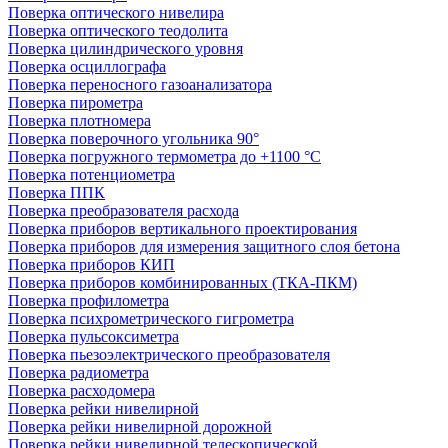
Поверка оптического нивелира
Поверка оптического теодолита
Поверка цилиндрического уровня
Поверка осциллографа
Поверка переносного газоанализатора
Поверка пирометра
Поверка плотномера
Поверка поверочного угольника 90°
Поверка погружного термометра до +1100 °С
Поверка потенциометра
Поверка ППК
Поверка преобразователя расхода
Поверка приборов вертикального проектирования
Поверка приборов для измерения защитного слоя бетона
Поверка приборов КИП
Поверка приборов комбинированных (ТКА-ПКМ)
Поверка профилометра
Поверка психрометрического гигрометра
Поверка пульсоксиметра
Поверка пьезоэлектрического преобразователя
Поверка радиометра
Поверка расходомера
Поверка рейки нивелирной
Поверка рейки нивелирной дорожной
Поверка рейки нивелирной телескопической