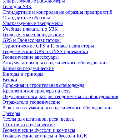
Ультразвуковые расходомеры
Гели для УЗК
Стандартные и контрольные образцы предприятий
Стандартные образцы
Ультразвуковые твердомеры
Учебные плакаты по УЗК
Геодезическое оборудование
GPS и Глонасс навигаторы
Туристические GPS и Глонасс навигаторы
Геодезические GPS и GNSS приемники
Геодезические аксессуары
Аккумуляторы для геодезического оборудования
Башмаки геодезические
Биподы и триподы
Вешки
Дорожная и строительная спецодежда
Крепления контроллера на веху
Окулярные насадки для геодезического оборудования
Отражатели геодезические
Рюкзаки и сумки для геодезического оборудования
Трегеры
Чехлы для штативов, реек, вешек
Штативы геодезические
Геодезические буссоли и компасы
Геодезические компасы и буссоли RGK