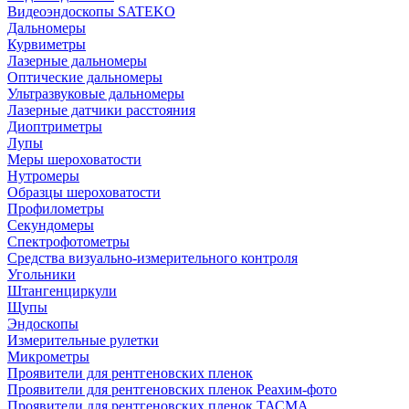
Видеоэндоскопы SATEKO
Дальномеры
Курвиметры
Лазерные дальномеры
Оптические дальномеры
Ультразвуковые дальномеры
Лазерные датчики расстояния
Диоптриметры
Лупы
Меры шероховатости
Нутромеры
Образцы шероховатости
Профилометры
Секундомеры
Спектрофотометры
Средства визуально-измерительного контроля
Угольники
Штангенциркули
Щупы
Эндоскопы
Измерительные рулетки
Микрометры
Проявители для рентгеновских пленок
Проявители для рентгеновских пленок Реахим-фото
Проявители для рентгеновских пленок ТАСМА