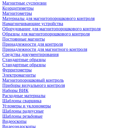
Магнитные суспензии
Коэрцитиметры
Магнитометры
Материалы для магнитопорошкового контроля
Намагничивающие устройства
Оборудование для магнитопорошкового контроля
Образцы для магнитопорошкового контроля
Постоянные магниты
Принадлежности для контроля
Принадлежности для магнитного контроля
Средства документирования
Стандартные образцы
Стандартные образцы
Ферритометры
Электромагниты
Магнитопорошковый контроль
Приборы визуального контроля
Наборы ВИК
Расходные материалы
Шаблоны сварщика
Угломеры и уклономеры
Шаблоны радиусные
Шаблоны резьбовые
Видеоскопы
Видеоэндоскопы