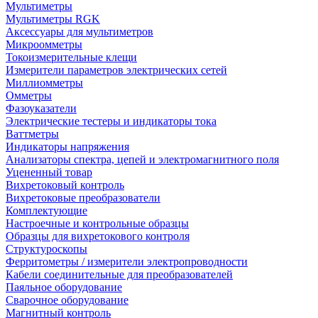
Мультиметры
Мультиметры RGK
Аксессуары для мультиметров
Микроомметры
Токоизмерительные клещи
Измерители параметров электрических сетей
Миллиомметры
Омметры
Фазоуказатели
Электрические тестеры и индикаторы тока
Ваттметры
Индикаторы напряжения
Анализаторы спектра, цепей и электромагнитного поля
Уцененный товар
Вихретоковый контроль
Вихретоковые преобразователи
Комплектующие
Настроечные и контрольные образцы
Образцы для вихретокового контроля
Структуроскопы
Ферритометры / измерители электропроводности
Кабели соединительные для преобразователей
Паяльное оборудование
Сварочное оборудование
Магнитный контроль