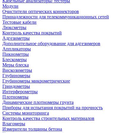
Кабельные анализаторы/ тестеры
Модули
Очистители оптических коннекторов
Принадлежности для телекоммуникационных сетей
Тестовые кабели
Люксметры
Контроль качества покрытий
Адгезиметры
Дополнительное оборудование для адгезимеров
Аппликаторы
Пикнометры
Блескомеры
Меры блеска
Вискозиметры
Глубиномеры
Глубиномеры микрометрические
Гриндометры
Интерферометры
Плотномеры
Динамические плотномеры грунта
Приборы для испытания покрытий на прочность
Системы мониторинга
Контроль качества строительных материалов
Влагомеры
Измерители толщины бетона