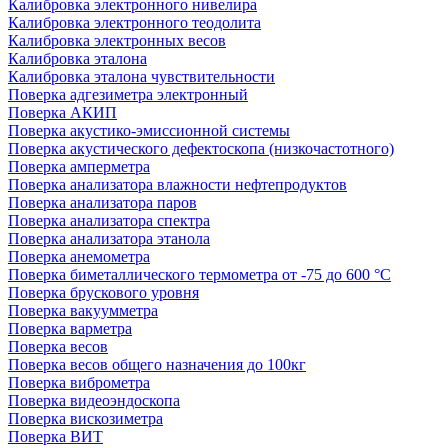
Калибровка электронного нивелира
Калибровка электронного теодолита
Калибровка электронных весов
Калибровка эталона
Калибровка эталона чувствительности
Поверка адгезиметра электронный
Поверка АКИП
Поверка акустико-эмиссионной системы
Поверка акустического дефектоскопа (низкочастотного)
Поверка амперметра
Поверка анализатора влажности нефтепродуктов
Поверка анализатора паров
Поверка анализатора спектра
Поверка анализатора этанола
Поверка анемометра
Поверка биметаллического термометра от -75 до 600 °С
Поверка брускового уровня
Поверка вакуумметра
Поверка варметра
Поверка весов
Поверка весов общего назначения до 100кг
Поверка виброметра
Поверка видеоэндоскопа
Поверка вискозиметра
Поверка ВИТ