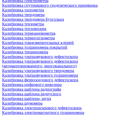
Калибровка спектрометра
Калибровка спутникового геодезического приемника
Калибровка тахеометра
Калибровка твердомера
Калибровка твердомера Бухгольца
Калибровка тензометра
Калибровка тепловизора
Калибровка термоанемометра
Калибровка термогигрометра
Калибровка токоизмерительных клещей
Калибровка толщиномера покрытий
Калибровка трещиномера
Калибровка ультразвукового дефектоскопа
Калибровка ультразвукового дефектоскопа
(автоматизированного, многоканального)
Калибровка ультразвукового твердомера
Калибровка ультразвукового толщиномера
Калибровка феррозондового дефектоскопа
Калибровка цифрового нивелира
Калибровка шаблона радиографа
Калибровка шаблона радиусного
Калибровка шаблона, щупа
Калибровка шумомера
Калибровка электроискрового дефектоскопа
Калибровка электромагнитного толщиномера