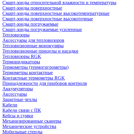
Смарт-зонды относительной влажности и температуры
Смарт-зонды поверхностные
Смарт-зонды поверхностные высокотемпературные
Смарт-зонды поверхностные высокоточные
Смарт-зонды погружаемые
Смарт-зонды погружаемые усиленные
Тепловизоры
Аксессуары для тепловизоров
Тепловизионные монокуляры
Тепловизионные прицелы и насадки
Тепловизоры RGK
Термоиндикаторы
Термометры (термогигрометры)
Термометры контактные
Контактные термометры RGK
Принадлежности для приборов контроля
Аккумуляторы
Аксессуары
Защитные чехлы
Кабели
Кабели связи с ПК
Кейсы и сумки
Механизированные сканеры
Механические устройства
Мобильные стенды