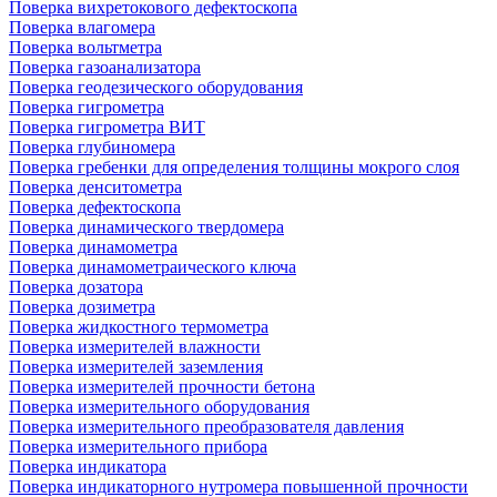
Поверка вихретокового дефектоскопа
Поверка влагомера
Поверка вольтметра
Поверка газоанализатора
Поверка геодезического оборудования
Поверка гигрометра
Поверка гигрометра ВИТ
Поверка глубиномера
Поверка гребенки для определения толщины мокрого слоя
Поверка денситометра
Поверка дефектоскопа
Поверка динамического твердомера
Поверка динамометра
Поверка динамометраического ключа
Поверка дозатора
Поверка дозиметра
Поверка жидкостного термометра
Поверка измерителей влажности
Поверка измерителей заземления
Поверка измерителей прочности бетона
Поверка измерительного оборудования
Поверка измерительного преобразователя давления
Поверка измерительного прибора
Поверка индикатора
Поверка индикаторного нутромера повышенной прочности