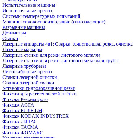
Испытательные машины
Испытательные прессы
Системы температурных испытаний
Машины силовоспроизводящие (силозадающие)
Разрывные машины
Дозиметры
Станки
Лазерные аппараты 4в1: Сварка, зачистка шва, резка, очистка
Лазерные маркеры
Лазерные станки для резки листового металла
Лазерные станки для резки листового металла и трубы
Лазерные труборезы
Листогибочные прессы
Станки лазерной очистки
Станки лазерной сварки
Установки гидроабразивной резки
Фиксаж для рентгеновской плёнки
Фиксаж Реахим-фото
Фиксаж AGFA
Фиксаж FUJIFILM
Фиксаж KODAK INDUSTREX
Фиксаж ЛИТАС
Фиксаж ТАСМА
Фиксаж ФОМАКС