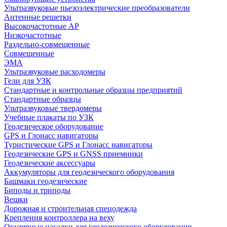
Ультразвуковые пьезоэлектрические преобразователи
Антенные решетки
Высокочастотные АР
Низкочастотные
Раздельно-совмещенные
Совмещенные
ЭМА
Ультразвуковые расходомеры
Гели для УЗК
Стандартные и контрольные образцы предприятий
Стандартные образцы
Ультразвуковые твердомеры
Учебные плакаты по УЗК
Геодезическое оборудование
GPS и Глонасс навигаторы
Туристические GPS и Глонасс навигаторы
Геодезические GPS и GNSS приемники
Геодезические аксессуары
Аккумуляторы для геодезического оборудования
Башмаки геодезические
Биподы и триподы
Вешки
Дорожная и строительная спецодежда
Крепления контроллера на веху
Окулярные насадки для геодезического оборудования