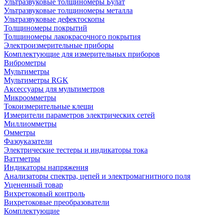
Ультразвуковые толщиномеры Булат
Ультразвуковые толщиномеры металла
Ультразвуковые дефектоскопы
Толщиномеры покрытий
Толщиномеры лакокрасочного покрытия
Электроизмерительные приборы
Комплектующие для измерительных приборов
Виброметры
Мультиметры
Мультиметры RGK
Аксессуары для мультиметров
Микроомметры
Токоизмерительные клещи
Измерители параметров электрических сетей
Миллиомметры
Омметры
Фазоуказатели
Электрические тестеры и индикаторы тока
Ваттметры
Индикаторы напряжения
Анализаторы спектра, цепей и электромагнитного поля
Уцененный товар
Вихретоковый контроль
Вихретоковые преобразователи
Комплектующие