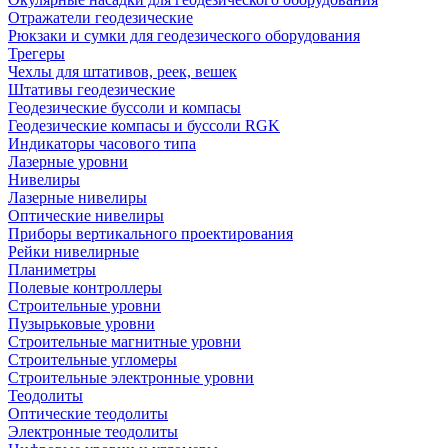
Отражатели геодезические
Рюкзаки и сумки для геодезического оборудования
Трегеры
Чехлы для штативов, реек, вешек
Штативы геодезические
Геодезические буссоли и компасы
Геодезические компасы и буссоли RGK
Индикаторы часового типа
Лазерные уровни
Нивелиры
Лазерные нивелиры
Оптические нивелиры
Приборы вертикального проектирования
Рейки нивелирные
Планиметры
Полевые контроллеры
Строительные уровни
Пузырьковые уровни
Строительные магнитные уровни
Строительные угломеры
Строительные электронные уровни
Теодолиты
Оптические теодолиты
Электронные теодолиты