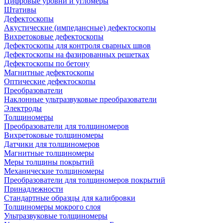
Цифровые уровни и угломеры
Штативы
Дефектоскопы
Акустические (импедансные) дефектоскопы
Вихретоковые дефектоскопы
Дефектоскопы для контроля сварных швов
Дефектоскопы на фазированных решетках
Дефектоскопы по бетону
Магнитные дефектоскопы
Оптические дефектоскопы
Преобразователи
Наклонные ультразвуковые преобразователи
Электроды
Толщиномеры
Преобразователи для толщиномеров
Вихретоковые толщиномеры
Датчики для толщиномеров
Магнитные толщиномеры
Меры толщины покрытий
Механические толщиномеры
Преобразователи для толщиномеров покрытий
Принадлежности
Стандартные образцы для калибровки
Толщиномеры мокрого слоя
Ультразвуковые толщиномеры