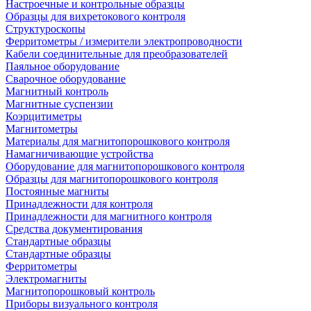
Настроечные и контрольные образцы
Образцы для вихретокового контроля
Структуроскопы
Ферритометры / измерители электропроводности
Кабели соединительные для преобразователей
Паяльное оборудование
Сварочное оборудование
Магнитный контроль
Магнитные суспензии
Коэрцитиметры
Магнитометры
Материалы для магнитопорошкового контроля
Намагничивающие устройства
Оборудование для магнитопорошкового контроля
Образцы для магнитопорошкового контроля
Постоянные магниты
Принадлежности для контроля
Принадлежности для магнитного контроля
Средства документирования
Стандартные образцы
Стандартные образцы
Ферритометры
Электромагниты
Магнитопорошковый контроль
Приборы визуального контроля