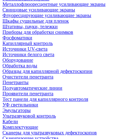
Металлофлюоресцентные усиливающие экраны
Свинцовые усиливающие экраны
Флуоресцирующие усиливающие экраны
Шкафы сушильные для пленок
Штативы, пауки, тележки
Приборы для обработки снимков
Фосфоматики
Капиллярный контроль
Источники UV-света
Источники белого света
Оборудование
Обработка воды
Образцы для капиллярной дефектоскопии
Очистители пенетранта
Пенетранты
Полуавтоматические линии
Проявители пенетранта
Тест панели для капиллярного контроля
УФ светильники
Эмульгаторы
Ультразвуковой контроль
Кабели
Комплектующие
Сканеры для ультразвуковых дефектоскопов
Сканирующие устройства