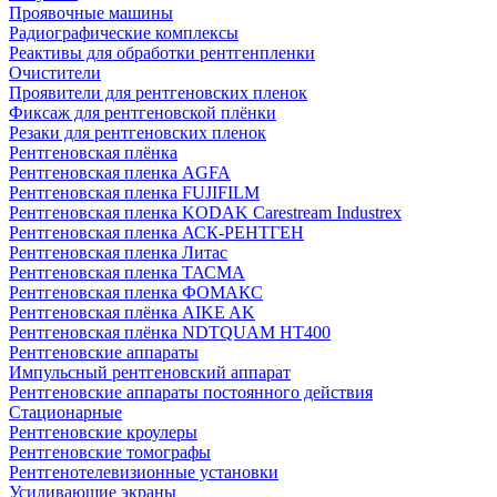
Проявочные машины
Радиографические комплексы
Реактивы для обработки рентгенпленки
Очистители
Проявители для рентгеновских пленок
Фиксаж для рентгеновской плёнки
Резаки для рентгеновских пленок
Рентгеновская плёнка
Рентгеновская пленка AGFA
Рентгеновская пленка FUJIFILM
Рентгеновская пленка KODAK Carestream Industrex
Рентгеновская пленка АСК-РЕНТГЕН
Рентгеновская пленка Литас
Рентгеновская пленка ТАСМА
Рентгеновская пленка ФОМАКС
Рентгеновская плёнка AIKE AK
Рентгеновская плёнка NDTQUAM HT400
Рентгеновские аппараты
Импульсный рентгеновский аппарат
Рентгеновские аппараты постоянного действия
Стационарные
Рентгеновские кроулеры
Рентгеновские томографы
Рентгенотелевизионные установки
Усиливающие экраны