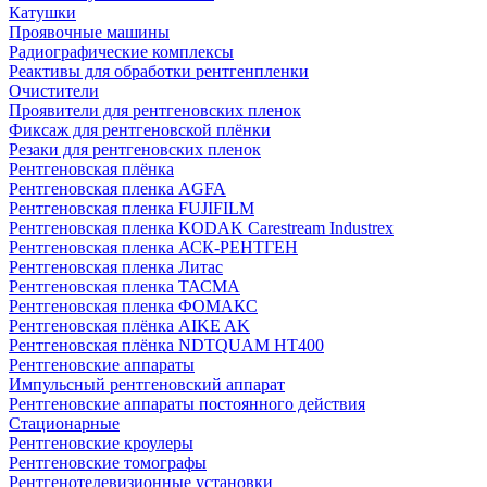
Катушки
Проявочные машины
Радиографические комплексы
Реактивы для обработки рентгенпленки
Очистители
Проявители для рентгеновских пленок
Фиксаж для рентгеновской плёнки
Резаки для рентгеновских пленок
Рентгеновская плёнка
Рентгеновская пленка AGFA
Рентгеновская пленка FUJIFILM
Рентгеновская пленка KODAK Carestream Industrex
Рентгеновская пленка АСК-РЕНТГЕН
Рентгеновская пленка Литас
Рентгеновская пленка ТАСМА
Рентгеновская пленка ФОМАКС
Рентгеновская плёнка AIKE AK
Рентгеновская плёнка NDTQUAM HT400
Рентгеновские аппараты
Импульсный рентгеновский аппарат
Рентгеновские аппараты постоянного действия
Стационарные
Рентгеновские кроулеры
Рентгеновские томографы
Рентгенотелевизионные установки