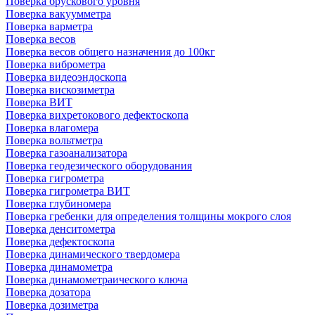
Поверка брускового уровня
Поверка вакуумметра
Поверка варметра
Поверка весов
Поверка весов общего назначения до 100кг
Поверка виброметра
Поверка видеоэндоскопа
Поверка вискозиметра
Поверка ВИТ
Поверка вихретокового дефектоскопа
Поверка влагомера
Поверка вольтметра
Поверка газоанализатора
Поверка геодезического оборудования
Поверка гигрометра
Поверка гигрометра ВИТ
Поверка глубиномера
Поверка гребенки для определения толщины мокрого слоя
Поверка денситометра
Поверка дефектоскопа
Поверка динамического твердомера
Поверка динамометра
Поверка динамометраического ключа
Поверка дозатора
Поверка дозиметра