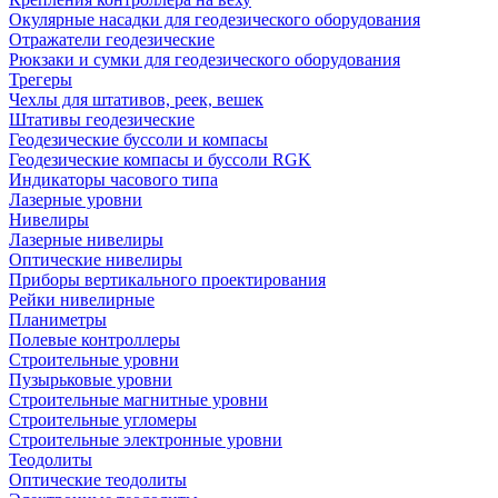
Окулярные насадки для геодезического оборудования
Отражатели геодезические
Рюкзаки и сумки для геодезического оборудования
Трегеры
Чехлы для штативов, реек, вешек
Штативы геодезические
Геодезические буссоли и компасы
Геодезические компасы и буссоли RGK
Индикаторы часового типа
Лазерные уровни
Нивелиры
Лазерные нивелиры
Оптические нивелиры
Приборы вертикального проектирования
Рейки нивелирные
Планиметры
Полевые контроллеры
Строительные уровни
Пузырьковые уровни
Строительные магнитные уровни
Строительные угломеры
Строительные электронные уровни
Теодолиты
Оптические теодолиты