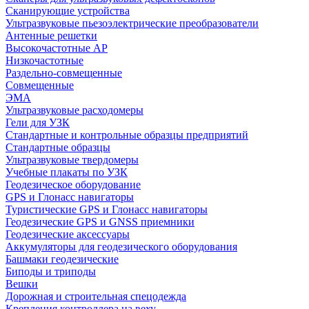
Сканирующие устройства
Ультразвуковые пьезоэлектрические преобразователи
Антенные решетки
Высокочастотные АР
Низкочастотные
Раздельно-совмещенные
Совмещенные
ЭМА
Ультразвуковые расходомеры
Гели для УЗК
Стандартные и контрольные образцы предприятий
Стандартные образцы
Ультразвуковые твердомеры
Учебные плакаты по УЗК
Геодезическое оборудование
GPS и Глонасс навигаторы
Туристические GPS и Глонасс навигаторы
Геодезические GPS и GNSS приемники
Геодезические аксессуары
Аккумуляторы для геодезического оборудования
Башмаки геодезические
Биподы и триподы
Вешки
Дорожная и строительная спецодежда
Крепления контроллера на веху