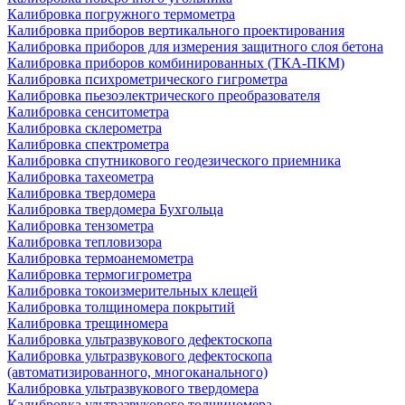
Калибровка погружного термометра
Калибровка приборов вертикального проектирования
Калибровка приборов для измерения защитного слоя бетона
Калибровка приборов комбинированных (ТКА-ПКМ)
Калибровка психрометрического гигрометра
Калибровка пьезоэлектрического преобразователя
Калибровка сенситометра
Калибровка склерометра
Калибровка спектрометра
Калибровка спутникового геодезического приемника
Калибровка тахеометра
Калибровка твердомера
Калибровка твердомера Бухгольца
Калибровка тензометра
Калибровка тепловизора
Калибровка термоанемометра
Калибровка термогигрометра
Калибровка токоизмерительных клещей
Калибровка толщиномера покрытий
Калибровка трещиномера
Калибровка ультразвукового дефектоскопа
Калибровка ультразвукового дефектоскопа
(автоматизированного, многоканального)
Калибровка ультразвукового твердомера
Калибровка ультразвукового толщиномера