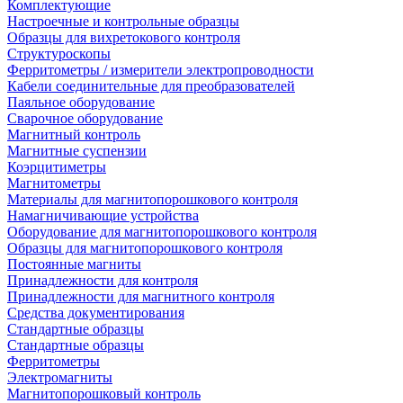
Комплектующие
Настроечные и контрольные образцы
Образцы для вихретокового контроля
Структуроскопы
Ферритометры / измерители электропроводности
Кабели соединительные для преобразователей
Паяльное оборудование
Сварочное оборудование
Магнитный контроль
Магнитные суспензии
Коэрцитиметры
Магнитометры
Материалы для магнитопорошкового контроля
Намагничивающие устройства
Оборудование для магнитопорошкового контроля
Образцы для магнитопорошкового контроля
Постоянные магниты
Принадлежности для контроля
Принадлежности для магнитного контроля
Средства документирования
Стандартные образцы
Стандартные образцы
Ферритометры
Электромагниты
Магнитопорошковый контроль