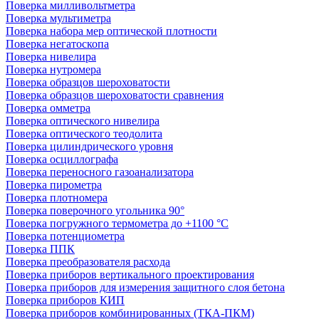
Поверка милливольтметра
Поверка мультиметра
Поверка набора мер оптической плотности
Поверка негатоскопа
Поверка нивелира
Поверка нутромера
Поверка образцов шероховатости
Поверка образцов шероховатости сравнения
Поверка омметра
Поверка оптического нивелира
Поверка оптического теодолита
Поверка цилиндрического уровня
Поверка осциллографа
Поверка переносного газоанализатора
Поверка пирометра
Поверка плотномера
Поверка поверочного угольника 90°
Поверка погружного термометра до +1100 °С
Поверка потенциометра
Поверка ППК
Поверка преобразователя расхода
Поверка приборов вертикального проектирования
Поверка приборов для измерения защитного слоя бетона
Поверка приборов КИП
Поверка приборов комбинированных (ТКА-ПКМ)