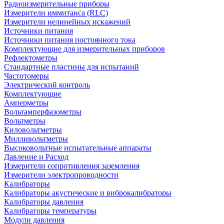
Радиоизмерительные приборы
Измерители иммитанса (RLC)
Измерители нелинейных искажений
Источники питания
Источники питания постоянного тока
Комплектующие для измерительных приборов
Рефлектометры
Стандартные пластины для испытаний
Частотомеры
Электрический контроль
Комплектующие
Амперметры
Вольтамперфазометры
Вольтметры
Киловольтметры
Милливольтметры
Высоковольтные испытательные аппараты
Давление и Расход
Измерители сопротивления заземления
Измерители электропроводности
Калибраторы
Калибраторы акустические и виброкалибраторы
Калибраторы давления
Калибраторы температуры
Модули давления