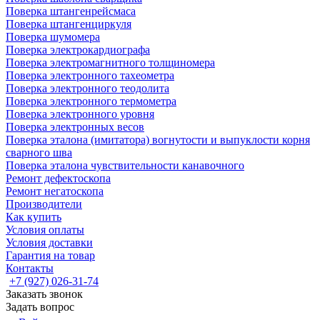
Поверка штангенрейсмаса
Поверка штангенциркуля
Поверка шумомера
Поверка электрокардиографа
Поверка электромагнитного толщиномера
Поверка электронного тахеометра
Поверка электронного теодолита
Поверка электронного термометра
Поверка электронного уровня
Поверка электронных весов
Поверка эталона (имитатора) вогнутости и выпуклости корня
сварного шва
Поверка эталона чувствительности канавочного
Ремонт дефектоскопа
Ремонт негатоскопа
Производители
Как купить
Условия оплаты
Условия доставки
Гарантия на товар
Контакты
+7 (927) 026-31-74
Заказать звонок
Задать вопрос