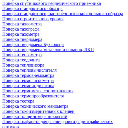
Поверка спутникового геодезического приемника
Поверка стандартного образца
Поверка стандартного, настроечного и контрольного образца
Поверка строительного уровня
Поверка тахеометра
Поверка тахографа
Поверка тахометра
Поверка твердомера
Поверка твердомера Бухгольца
Поверка твердомера металлов и сплавов, ЛКП
Поверка тензометра
Поверка теодолита
Поверка тепловизора
Поверка тепловычислителя
Поверка термоанемометра
Поверка термогигрометра
Поверка термоиндикатора
Поверка термометра сопротивления
Поверка термопреобразователя
Поверка тестера
Поверка технического манометра
Поверка токоизмерительных клещей
Поверка толщиномера покрытий
Поверка трафарета для расшифровки радиографических
снимков