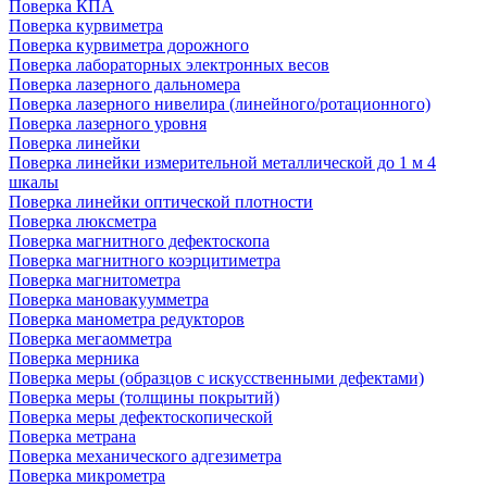
Поверка КПА
Поверка курвиметра
Поверка курвиметра дорожного
Поверка лабораторных электронных весов
Поверка лазерного дальномера
Поверка лазерного нивелира (линейного/ротационного)
Поверка лазерного уровня
Поверка линейки
Поверка линейки измерительной металлической до 1 м 4
шкалы
Поверка линейки оптической плотности
Поверка люксметра
Поверка магнитного дефектоскопа
Поверка магнитного коэрцитиметра
Поверка магнитометра
Поверка мановакуумметра
Поверка манометра редукторов
Поверка мегаомметра
Поверка мерника
Поверка меры (образцов с искусственными дефектами)
Поверка меры (толщины покрытий)
Поверка меры дефектоскопической
Поверка метрана
Поверка механического адгезиметра
Поверка микрометра