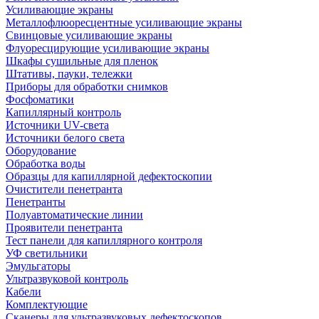
Усиливающие экраны
Металлофлюоресцентные усиливающие экраны
Свинцовые усиливающие экраны
Флуоресцирующие усиливающие экраны
Шкафы сушильные для пленок
Штативы, пауки, тележки
Приборы для обработки снимков
Фосфоматики
Капиллярный контроль
Источники UV-света
Источники белого света
Оборудование
Обработка воды
Образцы для капиллярной дефектоскопии
Очистители пенетранта
Пенетранты
Полуавтоматические линии
Проявители пенетранта
Тест панели для капиллярного контроля
УФ светильники
Эмульгаторы
Ультразвуковой контроль
Кабели
Комплектующие
Сканеры для ультразвуковых дефектоскопов