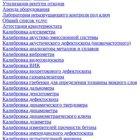
Утилизация рентген отходов
Аренда оборудования
Лаборатория неразрушающего контроля под ключ
Общий список услуг
Аттестация криотермостата
Калибровка адгезиметра
Калибровка акустико-эмиссионной системы
Калибровка акустического дефектоскопа (низкочастотного)
Калибровка анализатора металлов и сплавов
Калибровка виброметра
Калибровка видеоэндоскопа
Калибровка ВИК
Калибровка вихретокового дефектоскопа
Калибровка газоанализатора
Калибровка гребенки для определения толщины мокрого слоя
Калибровка дальномера
Калибровка денситометра
Калибровка дефектоскопа
Калибровка динамического твердомера
Калибровка динамометра
Калибровка динамометраического ключа
Калибровка дозиметра
Калибровка измерителей прочности бетона
Калибровка импендансного дефектоскопа
Калибровка испытательной машины