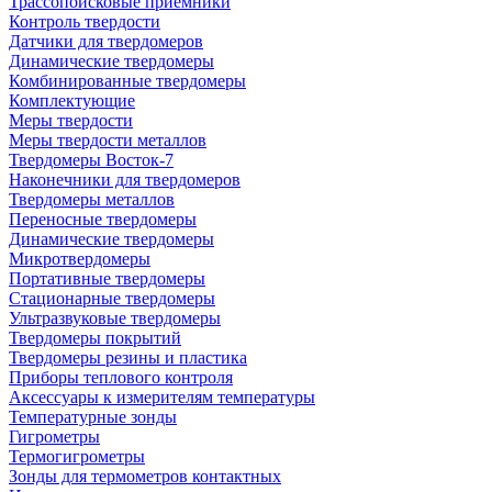
Трассопоисковые приемники
Контроль твердости
Датчики для твердомеров
Динамические твердомеры
Комбинированные твердомеры
Комплектующие
Меры твердости
Меры твердости металлов
Твердомеры Восток-7
Наконечники для твердомеров
Твердомеры металлов
Переносные твердомеры
Динамические твердомеры
Микротвердомеры
Портативные твердомеры
Стационарные твердомеры
Ультразвуковые твердомеры
Твердомеры покрытий
Твердомеры резины и пластика
Приборы теплового контроля
Аксессуары к измерителям температуры
Температурные зонды
Гигрометры
Термогигрометры
Зонды для термометров контактных