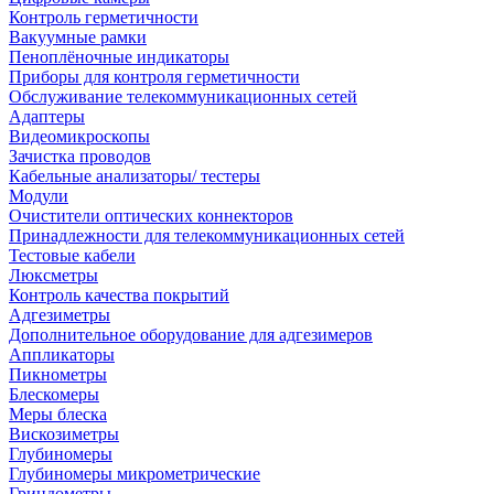
Контроль герметичности
Вакуумные рамки
Пеноплёночные индикаторы
Приборы для контроля герметичности
Обслуживание телекоммуникационных сетей
Адаптеры
Видеомикроскопы
Зачистка проводов
Кабельные анализаторы/ тестеры
Модули
Очистители оптических коннекторов
Принадлежности для телекоммуникационных сетей
Тестовые кабели
Люксметры
Контроль качества покрытий
Адгезиметры
Дополнительное оборудование для адгезимеров
Аппликаторы
Пикнометры
Блескомеры
Меры блеска
Вискозиметры
Глубиномеры
Глубиномеры микрометрические
Гриндометры