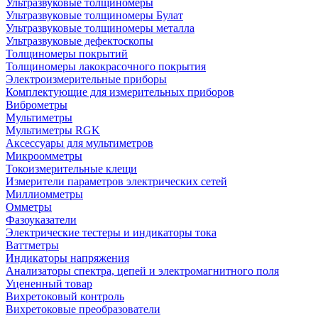
Ультразвуковые толщиномеры
Ультразвуковые толщиномеры Булат
Ультразвуковые толщиномеры металла
Ультразвуковые дефектоскопы
Толщиномеры покрытий
Толщиномеры лакокрасочного покрытия
Электроизмерительные приборы
Комплектующие для измерительных приборов
Виброметры
Мультиметры
Мультиметры RGK
Аксессуары для мультиметров
Микроомметры
Токоизмерительные клещи
Измерители параметров электрических сетей
Миллиомметры
Омметры
Фазоуказатели
Электрические тестеры и индикаторы тока
Ваттметры
Индикаторы напряжения
Анализаторы спектра, цепей и электромагнитного поля
Уцененный товар
Вихретоковый контроль
Вихретоковые преобразователи