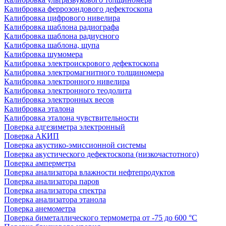
Калибровка феррозондового дефектоскопа
Калибровка цифрового нивелира
Калибровка шаблона радиографа
Калибровка шаблона радиусного
Калибровка шаблона, щупа
Калибровка шумомера
Калибровка электроискрового дефектоскопа
Калибровка электромагнитного толщиномера
Калибровка электронного нивелира
Калибровка электронного теодолита
Калибровка электронных весов
Калибровка эталона
Калибровка эталона чувствительности
Поверка адгезиметра электронный
Поверка АКИП
Поверка акустико-эмиссионной системы
Поверка акустического дефектоскопа (низкочастотного)
Поверка амперметра
Поверка анализатора влажности нефтепродуктов
Поверка анализатора паров
Поверка анализатора спектра
Поверка анализатора этанола
Поверка анемометра
Поверка биметаллического термометра от -75 до 600 °С