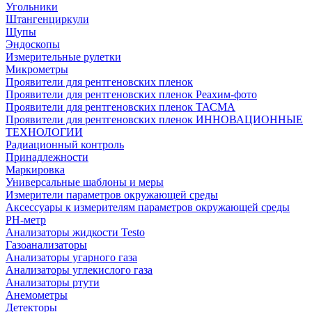
Угольники
Штангенциркули
Щупы
Эндоскопы
Измерительные рулетки
Микрометры
Проявители для рентгеновских пленок
Проявители для рентгеновских пленок Реахим-фото
Проявители для рентгеновских пленок ТАСМА
Проявители для рентгеновских пленок ИННОВАЦИОННЫЕ
ТЕХНОЛОГИИ
Радиационный контроль
Принадлежности
Маркировка
Универсальные шаблоны и меры
Измерители параметров окружающей среды
Аксессуары к измерителям параметров окружающей среды
PH-метр
Анализаторы жидкости Testo
Газоанализаторы
Анализаторы угарного газа
Анализаторы углекислого газа
Анализаторы ртути
Анемометры
Детекторы