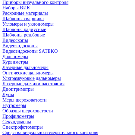
Приборы визуального контроля
Наборы ВИК
Расходные материалы
Шаблоны сварщика
Угломеры и уклономеры
Шаблоны радиусные
Шаблоны резьбовые
Видеоскопы
Видеоэндоскопы
Видеоэндоскопы SATEKO
Дальномеры
Курвиметры
Лазерные дальномеры
Оптические дальномеры
Ультразвуковые дальномеры
Лазерные датчики расстояния
Диоптриметры
Лупы
Меры шероховатости
Нутромеры
Образцы шероховатости
Профилометры
Секундомеры
Спектрофотометры
Средства визуально-измерительного контроля