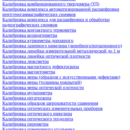
Калибровка комбинированного твердомера (УД)
Калибровка комплекса автоматизированной расшифровки
рентгеногаммаграфических снимков
Калибровка комплекса для расшифровки и обработки
радиографических снимков
Калибровка контактного термометра
Калибровка коэрцитиметра
Калибровка курвиметра дорожного
Калибровка лазерного нивелира (линейного/ротационного)
Калибровка линейки измерительной металлической до 1 м
Калибровка линейки оптической плотности
Калибровка люксметра
Калибровка магнитного дефектоскопа
Калибровка магнитометра
Калибровка меры (образцов с искусственными дефектами)
Калибровка меры (толщины покрытий)
Калибровка меры оптической плотности
Калибровка мультиметра
Калибровка негатоскопа
Калибровка образцов шероховатости сравнения
Калибровка оптических измерительных приборов
Калибровка оптического нивелира
Калибровка оптического теодолита
Калибровка пирометра
Калибровка поверочного угольника