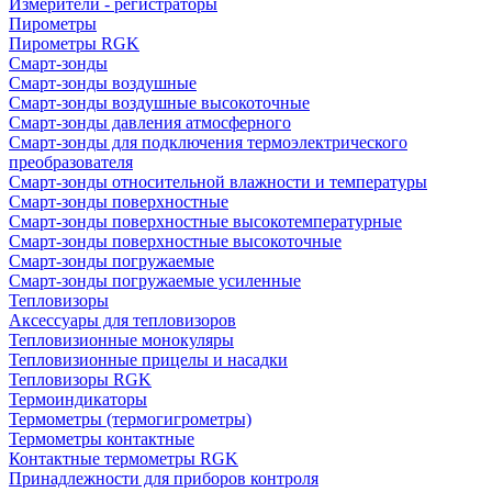
Измерители - регистраторы
Пирометры
Пирометры RGK
Смарт-зонды
Смарт-зонды воздушные
Смарт-зонды воздушные высокоточные
Смарт-зонды давления атмосферного
Смарт-зонды для подключения термоэлектрического
преобразователя
Смарт-зонды относительной влажности и температуры
Смарт-зонды поверхностные
Смарт-зонды поверхностные высокотемпературные
Смарт-зонды поверхностные высокоточные
Смарт-зонды погружаемые
Смарт-зонды погружаемые усиленные
Тепловизоры
Аксессуары для тепловизоров
Тепловизионные монокуляры
Тепловизионные прицелы и насадки
Тепловизоры RGK
Термоиндикаторы
Термометры (термогигрометры)
Термометры контактные
Контактные термометры RGK
Принадлежности для приборов контроля