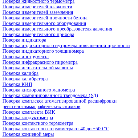
Поверка жидкостного термометра
Поверка измерителей влажности
Поверка измерителей заземления
Поверка измерителей прочности бетона
Поверка измерительного оборудования
Поверка измерительного преобразователя давления
Поверка измерительного прибора
Поверка индикатора
Поверка индикаторного нутромера повышенной прочности
Поверка индикаторного толщиномера
Поверка инструмента
Поверка инфракрасного пирометра
Поверка испытательной машины
Поверка калибра
Поверка калибратора
Поверка КИП
Поверка кислородного манометра
Поверка комбинированного твердомера (УД)
Поверка комплекса атоматизированной расшифровки
рентгеногаммаграфических снимков
Поверка комплекта ВИК
Поверка кондуктометра
Поверка контактного термометра
Поверка контактного термометра от 40 до +500 °С
Поверка концевой меры