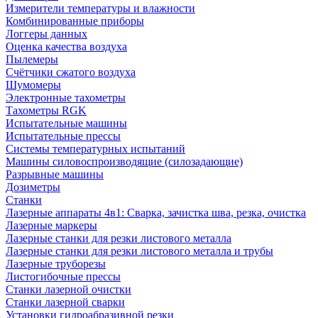
Измерители температуры и влажности
Комбинированные приборы
Логгеры данных
Оценка качества воздуха
Пылемеры
Счётчики сжатого воздуха
Шумомеры
Электронные тахометры
Тахометры RGK
Испытательные машины
Испытательные прессы
Системы температурных испытаний
Машины силовоспроизводящие (силозадающие)
Разрывные машины
Дозиметры
Станки
Лазерные аппараты 4в1: Сварка, зачистка шва, резка, очистка
Лазерные маркеры
Лазерные станки для резки листового металла
Лазерные станки для резки листового металла и трубы
Лазерные труборезы
Листогибочные прессы
Станки лазерной очистки
Станки лазерной сварки
Установки гидроабразивной резки