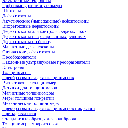
Электронные теодолиты
Цифровые уровни и угломеры
Штативы
Дефектоскопы
Акустические (импедансные) дефектоскопы
Вихретоковые дефектоскопы
Дефектоскопы для контроля сварных швов
Дефектоскопы на фазированных решетках
Дефектоскопы по бетону
Магнитные дефектоскопы
Оптические дефектоскопы
Преобразователи
Наклонные ультразвуковые преобразователи
Электроды
Толщиномеры
Преобразователи для толщиномеров
Вихретоковые толщиномеры
Датчики для толщиномеров
Магнитные толщиномеры
Меры толщины покрытий
Механические толщиномеры
Преобразователи для толщиномеров покрытий
Принадлежности
Стандартные образцы для калибровки
Толщиномеры мокрого слоя