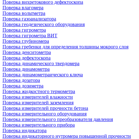
Поверка вихретокового дефектоскопа
Поверка влагомера
Поверка вольтметра
Поверка газоанализатора
Поверка геодезического оборудования
Поверка гигрометра
Поверка гигрометра ВИТ
Поверка глубиномера
Поверка гребенки для определения толщины мокрого слоя
Поверка денситометра
Поверка дефектоскопа
Поверка динамического твердомера
Поверка динамометра
Поверка динамометраического ключа
Поверка дозатора
Поверка дозиметра
Поверка жидкостного термометра
Поверка измерителей влажности
Поверка измерителей заземления
Поверка измерителей прочности бетона
Поверка измерительного оборудования
Поверка измерительного преобразователя давления
Поверка измерительного прибора
Поверка индикатора
Поверка индикаторного нутромера повышенной прочности