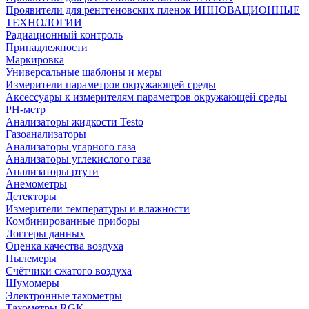
Проявители для рентгеновских пленок ИННОВАЦИОННЫЕ
ТЕХНОЛОГИИ
Радиационный контроль
Принадлежности
Маркировка
Универсальные шаблоны и меры
Измерители параметров окружающей среды
Аксессуары к измерителям параметров окружающей среды
PH-метр
Анализаторы жидкости Testo
Газоанализаторы
Анализаторы угарного газа
Анализаторы углекислого газа
Анализаторы ртути
Анемометры
Детекторы
Измерители температуры и влажности
Комбинированные приборы
Логгеры данных
Оценка качества воздуха
Пылемеры
Счётчики сжатого воздуха
Шумомеры
Электронные тахометры
Тахометры RGK