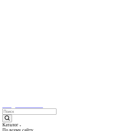
sales@tetacontrol.ru
Каталог
По всему сайту