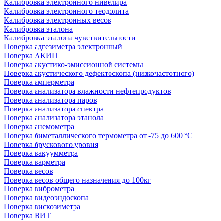
Калибровка электронного нивелира
Калибровка электронного теодолита
Калибровка электронных весов
Калибровка эталона
Калибровка эталона чувствительности
Поверка адгезиметра электронный
Поверка АКИП
Поверка акустико-эмиссионной системы
Поверка акустического дефектоскопа (низкочастотного)
Поверка амперметра
Поверка анализатора влажности нефтепродуктов
Поверка анализатора паров
Поверка анализатора спектра
Поверка анализатора этанола
Поверка анемометра
Поверка биметаллического термометра от -75 до 600 °С
Поверка брускового уровня
Поверка вакуумметра
Поверка варметра
Поверка весов
Поверка весов общего назначения до 100кг
Поверка виброметра
Поверка видеоэндоскопа
Поверка вискозиметра
Поверка ВИТ