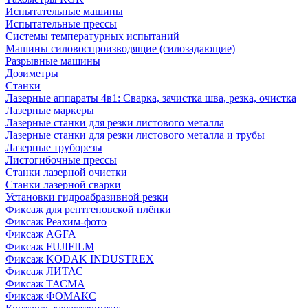
Испытательные машины
Испытательные прессы
Системы температурных испытаний
Машины силовоспроизводящие (силозадающие)
Разрывные машины
Дозиметры
Станки
Лазерные аппараты 4в1: Сварка, зачистка шва, резка, очистка
Лазерные маркеры
Лазерные станки для резки листового металла
Лазерные станки для резки листового металла и трубы
Лазерные труборезы
Листогибочные прессы
Станки лазерной очистки
Станки лазерной сварки
Установки гидроабразивной резки
Фиксаж для рентгеновской плёнки
Фиксаж Реахим-фото
Фиксаж AGFA
Фиксаж FUJIFILM
Фиксаж KODAK INDUSTREX
Фиксаж ЛИТАС
Фиксаж ТАСМА
Фиксаж ФОМАКС