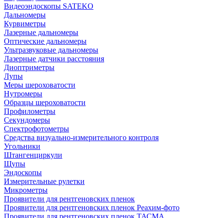
Видеоэндоскопы SATEKO
Дальномеры
Курвиметры
Лазерные дальномеры
Оптические дальномеры
Ультразвуковые дальномеры
Лазерные датчики расстояния
Диоптриметры
Лупы
Меры шероховатости
Нутромеры
Образцы шероховатости
Профилометры
Секундомеры
Спектрофотометры
Средства визуально-измерительного контроля
Угольники
Штангенциркули
Щупы
Эндоскопы
Измерительные рулетки
Микрометры
Проявители для рентгеновских пленок
Проявители для рентгеновских пленок Реахим-фото
Проявители для рентгеновских пленок ТАСМА