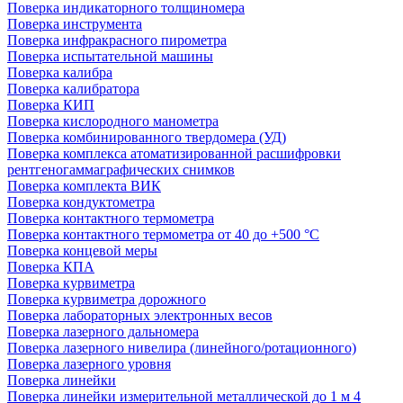
Поверка индикаторного толщиномера
Поверка инструмента
Поверка инфракрасного пирометра
Поверка испытательной машины
Поверка калибра
Поверка калибратора
Поверка КИП
Поверка кислородного манометра
Поверка комбинированного твердомера (УД)
Поверка комплекса атоматизированной расшифровки
рентгеногаммаграфических снимков
Поверка комплекта ВИК
Поверка кондуктометра
Поверка контактного термометра
Поверка контактного термометра от 40 до +500 °С
Поверка концевой меры
Поверка КПА
Поверка курвиметра
Поверка курвиметра дорожного
Поверка лабораторных электронных весов
Поверка лазерного дальномера
Поверка лазерного нивелира (линейного/ротационного)
Поверка лазерного уровня
Поверка линейки
Поверка линейки измерительной металлической до 1 м 4