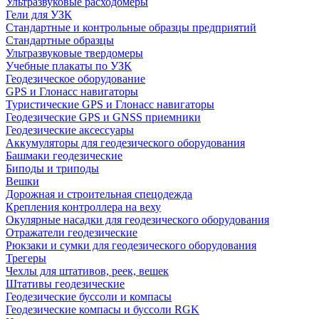
Ультразвуковые расходомеры
Гели для УЗК
Стандартные и контрольные образцы предприятий
Стандартные образцы
Ультразвуковые твердомеры
Учебные плакаты по УЗК
Геодезическое оборудование
GPS и Глонасс навигаторы
Туристические GPS и Глонасс навигаторы
Геодезические GPS и GNSS приемники
Геодезические аксессуары
Аккумуляторы для геодезического оборудования
Башмаки геодезические
Биподы и триподы
Вешки
Дорожная и строительная спецодежда
Крепления контроллера на веху
Окулярные насадки для геодезического оборудования
Отражатели геодезические
Рюкзаки и сумки для геодезического оборудования
Трегеры
Чехлы для штативов, реек, вешек
Штативы геодезические
Геодезические буссоли и компасы
Геодезические компасы и буссоли RGK