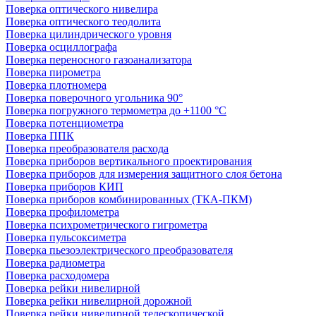
Поверка оптического нивелира
Поверка оптического теодолита
Поверка цилиндрического уровня
Поверка осциллографа
Поверка переносного газоанализатора
Поверка пирометра
Поверка плотномера
Поверка поверочного угольника 90°
Поверка погружного термометра до +1100 °С
Поверка потенциометра
Поверка ППК
Поверка преобразователя расхода
Поверка приборов вертикального проектирования
Поверка приборов для измерения защитного слоя бетона
Поверка приборов КИП
Поверка приборов комбинированных (ТКА-ПКМ)
Поверка профилометра
Поверка психрометрического гигрометра
Поверка пульсоксиметра
Поверка пьезоэлектрического преобразователя
Поверка радиометра
Поверка расходомера
Поверка рейки нивелирной
Поверка рейки нивелирной дорожной
Поверка рейки нивелирной телескопической