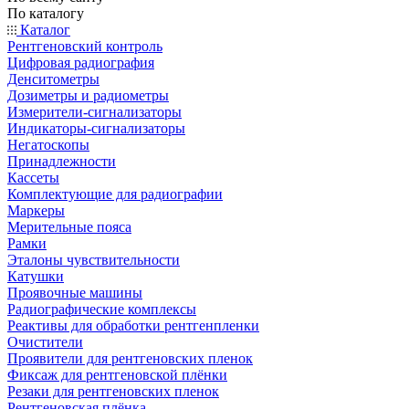
По каталогу
Каталог
Рентгеновский контроль
Цифровая радиография
Денситометры
Дозиметры и радиометры
Измерители-сигнализаторы
Индикаторы-сигнализаторы
Негатоскопы
Принадлежности
Кассеты
Комплектующие для радиографии
Маркеры
Мерительные пояса
Рамки
Эталоны чувствительности
Катушки
Проявочные машины
Радиографические комплексы
Реактивы для обработки рентгенпленки
Очистители
Проявители для рентгеновских пленок
Фиксаж для рентгеновской плёнки
Резаки для рентгеновских пленок
Рентгеновская плёнка