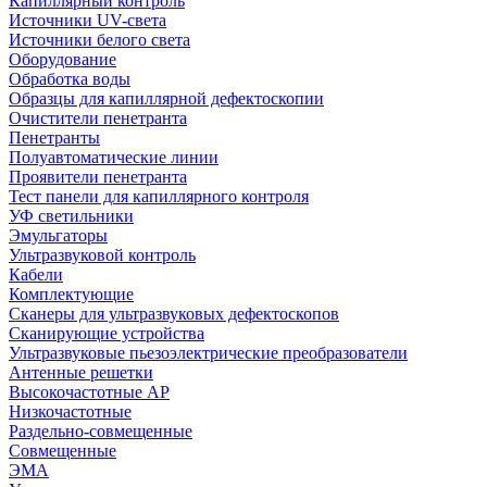
Капиллярный контроль
Источники UV-света
Источники белого света
Оборудование
Обработка воды
Образцы для капиллярной дефектоскопии
Очистители пенетранта
Пенетранты
Полуавтоматические линии
Проявители пенетранта
Тест панели для капиллярного контроля
УФ светильники
Эмульгаторы
Ультразвуковой контроль
Кабели
Комплектующие
Сканеры для ультразвуковых дефектоскопов
Сканирующие устройства
Ультразвуковые пьезоэлектрические преобразователи
Антенные решетки
Высокочастотные АР
Низкочастотные
Раздельно-совмещенные
Совмещенные
ЭМА