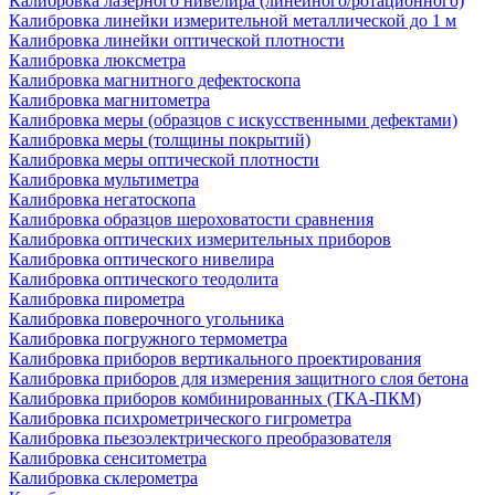
Калибровка лазерного нивелира (линейного/ротационного)
Калибровка линейки измерительной металлической до 1 м
Калибровка линейки оптической плотности
Калибровка люксметра
Калибровка магнитного дефектоскопа
Калибровка магнитометра
Калибровка меры (образцов с искусственными дефектами)
Калибровка меры (толщины покрытий)
Калибровка меры оптической плотности
Калибровка мультиметра
Калибровка негатоскопа
Калибровка образцов шероховатости сравнения
Калибровка оптических измерительных приборов
Калибровка оптического нивелира
Калибровка оптического теодолита
Калибровка пирометра
Калибровка поверочного угольника
Калибровка погружного термометра
Калибровка приборов вертикального проектирования
Калибровка приборов для измерения защитного слоя бетона
Калибровка приборов комбинированных (ТКА-ПКМ)
Калибровка психрометрического гигрометра
Калибровка пьезоэлектрического преобразователя
Калибровка сенситометра
Калибровка склерометра