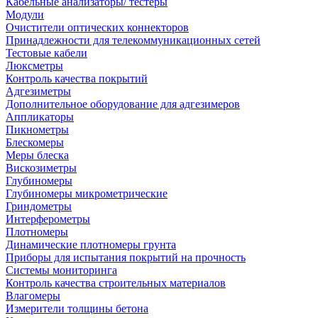
Кабельные анализаторы/ тестеры
Модули
Очистители оптических коннекторов
Принадлежности для телекоммуникационных сетей
Тестовые кабели
Люксметры
Контроль качества покрытий
Адгезиметры
Дополнительное оборудование для адгезимеров
Аппликаторы
Пикнометры
Блескомеры
Меры блеска
Вискозиметры
Глубиномеры
Глубиномеры микрометрические
Гриндометры
Интерферометры
Плотномеры
Динамические плотномеры грунта
Приборы для испытания покрытий на прочность
Системы мониторинга
Контроль качества строительных материалов
Влагомеры
Измерители толщины бетона