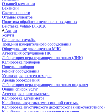
О нашей компании
Вакансии
Свежие новости
Отзывы клиентов
Политика обработки персональных данных
Выставка VolgaNDT-2026
Акции
Услуги
Сервисные службы
Трейд-ин измерительного оборудования
Оборудование для лицензии МЧС
Аттестация сотрудников НК
Лаборатория неразрушающего контроля (ЛНК)
Калибровка приборов
Поверка приборов
Ремонт оборудования
Утилизация рентген отходов
Аренда оборудования
Лаборатория неразрушающего контроля под ключ
Общий список услуг
Аттестация криотермостата
Калибровка адгезиметра
Калибровка акустико-эмиссионной системы
Калибровка акустического дефектоскопа (низкочастотного)
Калибровка анализатора металлов и сплавов