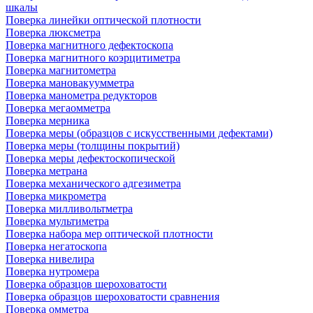
шкалы
Поверка линейки оптической плотности
Поверка люксметра
Поверка магнитного дефектоскопа
Поверка магнитного коэрцитиметра
Поверка магнитометра
Поверка мановакуумметра
Поверка манометра редукторов
Поверка мегаомметра
Поверка мерника
Поверка меры (образцов с искусственными дефектами)
Поверка меры (толщины покрытий)
Поверка меры дефектоскопической
Поверка метрана
Поверка механического адгезиметра
Поверка микрометра
Поверка милливольтметра
Поверка мультиметра
Поверка набора мер оптической плотности
Поверка негатоскопа
Поверка нивелира
Поверка нутромера
Поверка образцов шероховатости
Поверка образцов шероховатости сравнения
Поверка омметра