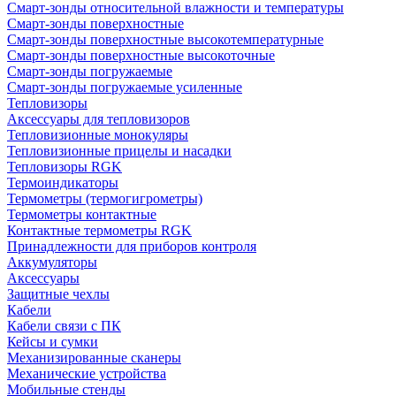
Смарт-зонды относительной влажности и температуры
Смарт-зонды поверхностные
Смарт-зонды поверхностные высокотемпературные
Смарт-зонды поверхностные высокоточные
Смарт-зонды погружаемые
Смарт-зонды погружаемые усиленные
Тепловизоры
Аксессуары для тепловизоров
Тепловизионные монокуляры
Тепловизионные прицелы и насадки
Тепловизоры RGK
Термоиндикаторы
Термометры (термогигрометры)
Термометры контактные
Контактные термометры RGK
Принадлежности для приборов контроля
Аккумуляторы
Аксессуары
Защитные чехлы
Кабели
Кабели связи с ПК
Кейсы и сумки
Механизированные сканеры
Механические устройства
Мобильные стенды