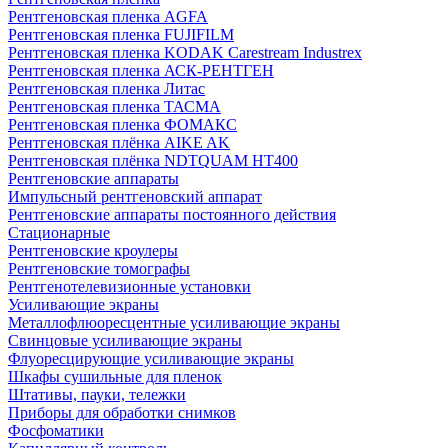
Рентгеновская пленка AGFA
Рентгеновская пленка FUJIFILM
Рентгеновская пленка KODAK Carestream Industrex
Рентгеновская пленка АСК-РЕНТГЕН
Рентгеновская пленка Литас
Рентгеновская пленка ТАСМА
Рентгеновская пленка ФОМАКС
Рентгеновская плёнка AIKE AK
Рентгеновская плёнка NDTQUAM HT400
Рентгеновские аппараты
Импульсный рентгеновский аппарат
Рентгеновские аппараты постоянного действия
Стационарные
Рентгеновские кроулеры
Рентгеновские томографы
Рентгенотелевизионные установки
Усиливающие экраны
Металлофлюоресцентные усиливающие экраны
Свинцовые усиливающие экраны
Флуоресцирующие усиливающие экраны
Шкафы сушильные для пленок
Штативы, пауки, тележки
Приборы для обработки снимков
Фосфоматики