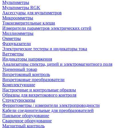
Мультиметры
Мультиметры RGK
Аксессуары для мультиметров
Микроомметры
Токоизмерительные клещи
Измерители параметров электрических сетей
Миллиомметры
Омметры
Фазоуказатели
Электрические тестеры и индикаторы тока
Ваттметры
Индикаторы напряжения
Анализаторы спектра, цепей и электромагнитного поля
Уцененный товар
Вихретоковый контроль
Вихретоковые преобразователи
Комплектующие
Настроечные и контрольные образцы
Образцы для вихретокового контроля
Структуроскопы
Ферритометры / измерители электропроводности
Кабели соединительные для преобразователей
Паяльное оборудование
Сварочное оборудование
Магнитный контроль