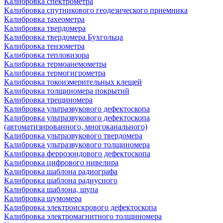
Калибровка спектрометра
Калибровка спутникового геодезического приемника
Калибровка тахеометра
Калибровка твердомера
Калибровка твердомера Бухгольца
Калибровка тензометра
Калибровка тепловизора
Калибровка термоанемометра
Калибровка термогигрометра
Калибровка токоизмерительных клещей
Калибровка толщиномера покрытий
Калибровка трещиномера
Калибровка ультразвукового дефектоскопа
Калибровка ультразвукового дефектоскопа
(автоматизированного, многоканального)
Калибровка ультразвукового твердомера
Калибровка ультразвукового толщиномера
Калибровка феррозондового дефектоскопа
Калибровка цифрового нивелира
Калибровка шаблона радиографа
Калибровка шаблона радиусного
Калибровка шаблона, щупа
Калибровка шумомера
Калибровка электроискрового дефектоскопа
Калибровка электромагнитного толщиномера