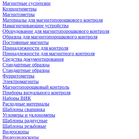
Магнитные суспензии
Коэрцитиметры
Магнитометры
Материалы для магнитопорошкового контроля
Намагничивающие устройства
Оборудование для магнитопорошкового контроля
Образцы для магнитопорошкового контроля
Постоянные магниты
Принадлежности для контроля
Принадлежности для магнитного контроля
Средства документирования
Стандартные образцы
Стандартные образцы
Ферритометры
Электромагниты
Магнитопорошковый контроль
Приборы визуального контроля
Наборы ВИК
Расходные материалы
Шаблоны сварщика
Угломеры и уклономеры
Шаблоны радиусные
Шаблоны резьбовые
Видеоскопы
Видеоэндоскопы