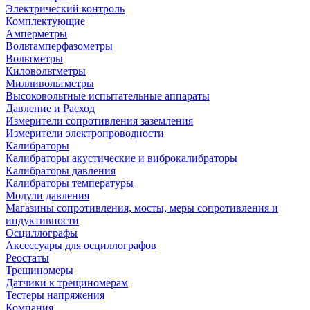
Электрический контроль
Комплектующие
Амперметры
Вольтамперфазометры
Вольтметры
Киловольтметры
Милливольтметры
Высоковольтные испытательные аппараты
Давление и Расход
Измерители сопротивления заземления
Измерители электропроводности
Калибраторы
Калибраторы акустические и виброкалибраторы
Калибраторы давления
Калибраторы температуры
Модули давления
Магазины сопротивления, мосты, меры сопротивления и
индуктивности
Осциллографы
Аксессуары для осциллографов
Реостаты
Трещиномеры
Датчики к трещиномерам
Тестеры напряжения
Компания