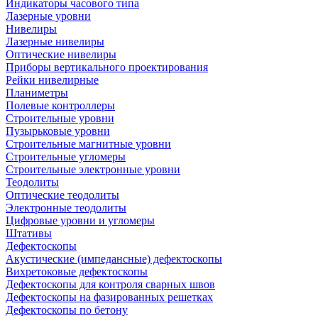
Индикаторы часового типа
Лазерные уровни
Нивелиры
Лазерные нивелиры
Оптические нивелиры
Приборы вертикального проектирования
Рейки нивелирные
Планиметры
Полевые контроллеры
Строительные уровни
Пузырьковые уровни
Строительные магнитные уровни
Строительные угломеры
Строительные электронные уровни
Теодолиты
Оптические теодолиты
Электронные теодолиты
Цифровые уровни и угломеры
Штативы
Дефектоскопы
Акустические (импедансные) дефектоскопы
Вихретоковые дефектоскопы
Дефектоскопы для контроля сварных швов
Дефектоскопы на фазированных решетках
Дефектоскопы по бетону