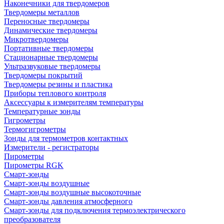
Наконечники для твердомеров
Твердомеры металлов
Переносные твердомеры
Динамические твердомеры
Микротвердомеры
Портативные твердомеры
Стационарные твердомеры
Ультразвуковые твердомеры
Твердомеры покрытий
Твердомеры резины и пластика
Приборы теплового контроля
Аксессуары к измерителям температуры
Температурные зонды
Гигрометры
Термогигрометры
Зонды для термометров контактных
Измерители - регистраторы
Пирометры
Пирометры RGK
Смарт-зонды
Смарт-зонды воздушные
Смарт-зонды воздушные высокоточные
Смарт-зонды давления атмосферного
Смарт-зонды для подключения термоэлектрического
преобразователя