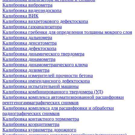
Калибровка виброметра
Калибровка видеоэндоскопа
Калибровка ВИК
Калибровка вихретокового дефектоскопа
Калибровка газоанализатора
Калибровка гребенки для определения толщины мокрого слоя
Калибровка дальномера
Калибровка денситометра
Калибровка дефектоскопа
Калибровка динамического твердомера
Калибровка динамометра
Калибровка динамометраического ключа
Калибровка дозиметра
Калибровка измерителей прочности бетона
Калибровка импендансного дефектоскопа
Калибровка испытательной машины
Калибровка комбинированного твердомера (УД)
Калибровка комплекса автоматизированной расшифровки
рентгеногаммаграфических снимков
Калибровка комплекса для расшифровки и обработки
радиографических снимков
Калибровка контактного термометра
Калибровка коэрцитиметра
Калибровка курвиметра дорожного